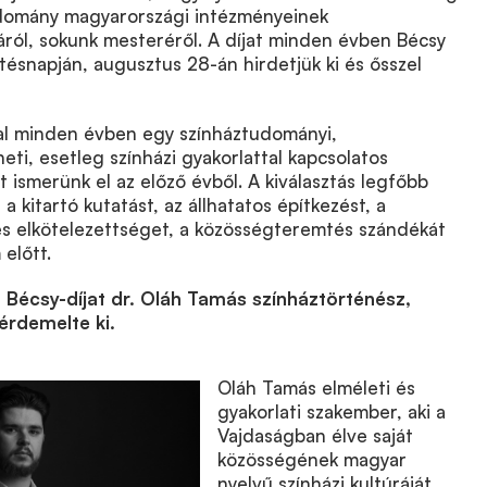
domány magyarországi intézményeinek
áról, sokunk mesteréről. A díjat minden évben Bécsy
tésnapján, augusztus 28-án hirdetjük ki és ősszel
jal minden évben egy színháztudományi,
ti, esetleg színházi gyakorlattal kapcsolatos
t ismerünk el az előző évből. A kiválasztás legfőbb
a kitartó kutatást, az állhatatos építkezést, a
s elkötelezettséget, a közösségteremtés szándékát
 előtt.
Bécsy-díjat dr. Oláh Tamás színháztörténész,
érdemelte ki.
Oláh Tamás elméleti és
gyakorlati szakember, aki a
Vajdaságban élve saját
közösségének magyar
nyelvű színházi kultúráját