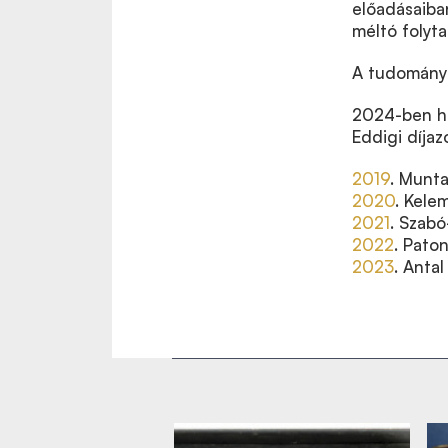
előadásaiba
méltó folyta
A tudományo
2024-ben ha
Eddigi díjaz
2019
. Munt
2020
. Kele
2021
. Szabó
2022
. Pato
2023
. Anta