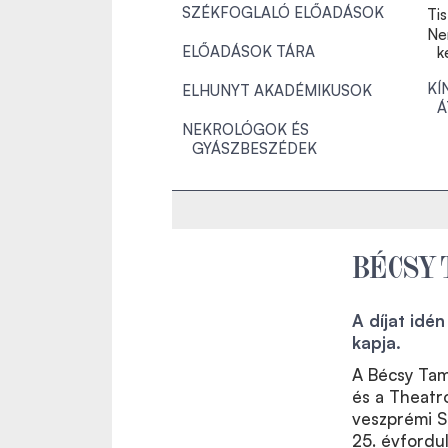
SZÉKFOGLALÓ ELŐADÁSOK
Tis
Ne
ELŐADÁSOK TÁRA
k
KÍ
ELHUNYT AKADÉMIKUSOK
Á
NEKROLÓGOK ÉS
GYÁSZBESZÉDEK
BÉCSY 
A díjat idé
kapja.
A Bécsy Tam
és a Theatr
veszprémi S
25. évfordu