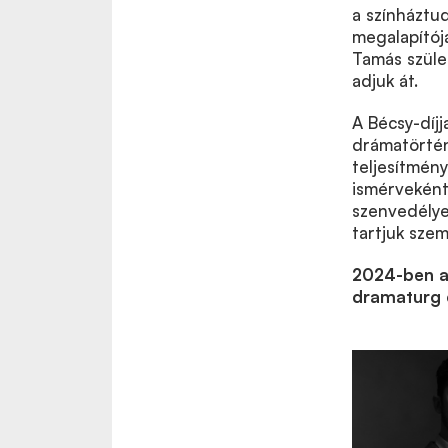
a színháztu
megalapítój
Tamás szüle
adjuk át.
A Bécsy-díj
drámatörténe
teljesítmény
ismérveként 
szenvedélye
tartjuk szem
2024-ben a 
dramaturg 