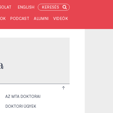
SOLAT
ENGLISH
KERESÉS
TOK
PODCAST
ALUMNI
VIDEÓK
a
AZ MTA DOKTORAI
DOKTORI ÜGYEK