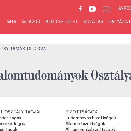
KAPC
MTA
MTA200
KÖZTESTÜLET
KUTATÁS
PÁLYÁZA
CSY TAMÁS-DÍJ 2024
rodalomtudományok Osztály
 I. OSZTÁLY TAGJAI
BIZOTTSÁGOK
ndes tagok
Tudományos bizottságok
velező tagok
Állandó bizottságok
lső tagok
Al- és munkabizottságok