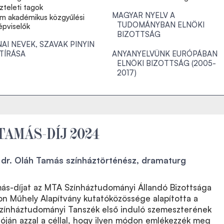
zteleti tagok
MAGYAR NYELV A
m akadémikus közgyűlési
TUDOMÁNYBAN ELNÖKI
épviselők
BIZOTTSÁG
NAI NEVEK, SZAVAK PINYIN
TÍRÁSA
ANYANYELVÜNK EURÓPÁBAN
ELNÖKI BIZOTTSÁG (2005-
2017)
TAMÁS-DÍJ 2024
n dr. Oláh Tamás színháztörténész, dramaturg
ás-díjat az MTA Színháztudományi Állandó Bizottsága
on Műhely Alapítvány kutatóközössége alapította a
zínháztudományi Tanszék első induló szemeszterének
lóján azzal a céllal, hogy ilyen módon emlékezzék meg