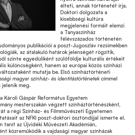
élteti, annak történetét írja.
Doktori dolgozata a
kisebbségi kultúra
megjelenési formáit elemzi
a Tanyaszínház
félévszázados történetén
Tudományos publikációi a poszt-Jugoszláv rezsimekben
eológiák, az átalakuló határok jelenségét rögzítik,
 szinte egyedüliként szülőföldje kulturális értékeit
lis különcségként, hanem az európai közös színházi
változataként mutatja be. Első színháztörténeti
asági magyar színház- és identitástörténetek
címmel
 jelenik meg.
a Károli Gáspár Református Egyetem
mány mesterszakán végzett színháztörténészként,
át a régi Színház- és Filmművészeti Egyetemen
tatásait az NFKI poszt-doktori ösztöndíjjal ismerte el.
 tanít az Újvidéki Művészeti Akadémián,
nt közreműködik a vajdasági magyar színházak