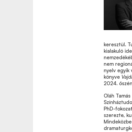
keresztül. 
kialakuló id
nemzedékéből
nem regioná
nyelv egyik 
könyve
Vajd
2024. őszén
Oláh Tamás 
Színháztudo
PhD-fokozat
szerezte, ku
Mindeközben
dramaturgké