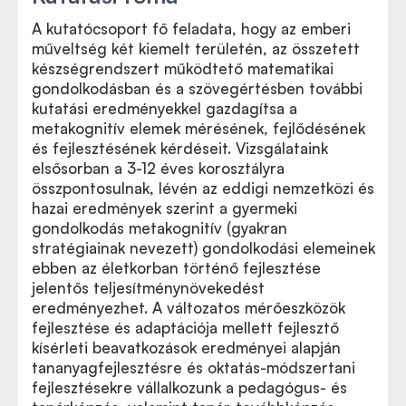
A kutatócsoport fő feladata, hogy az emberi
műveltség két kiemelt területén, az összetett
készségrendszert működtető matematikai
gondolkodásban és a szövegértésben további
kutatási eredményekkel gazdagítsa a
metakognitív elemek mérésének, fejlődésének
és fejlesztésének kérdéseit. Vizsgálataink
elsősorban a 3-12 éves korosztályra
összpontosulnak, lévén az eddigi nemzetközi és
hazai eredmények szerint a gyermeki
gondolkodás metakognitív (gyakran
stratégiainak nevezett) gondolkodási elemeinek
ebben az életkorban történő fejlesztése
jelentős teljesítménynövekedést
eredményezhet. A változatos mérőeszközök
fejlesztése és adaptációja mellett fejlesztő
kísérleti beavatkozások eredményei alapján
tananyagfejlesztésre és oktatás-módszertani
fejlesztésekre vállalkozunk a pedagógus- és