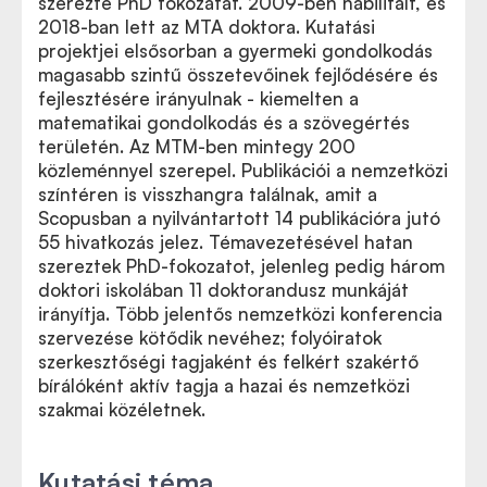
szerezte PhD fokozatát. 2009-ben habilitált, és
2018-ban lett az MTA doktora. Kutatási
projektjei elsősorban a gyermeki gondolkodás
magasabb szintű összetevőinek fejlődésére és
fejlesztésére irányulnak - kiemelten a
matematikai gondolkodás és a szövegértés
területén. Az MTM-ben mintegy 200
közleménnyel szerepel. Publikációi a nemzetközi
színtéren is visszhangra találnak, amit a
Scopusban a nyilvántartott 14 publikációra jutó
55 hivatkozás jelez. Témavezetésével hatan
szereztek PhD-fokozatot, jelenleg pedig három
doktori iskolában 11 doktorandusz munkáját
irányítja. Több jelentős nemzetközi konferencia
szervezése kötődik nevéhez; folyóiratok
szerkesztőségi tagjaként és felkért szakértő
bírálóként aktív tagja a hazai és nemzetközi
szakmai közéletnek.
Kutatási téma