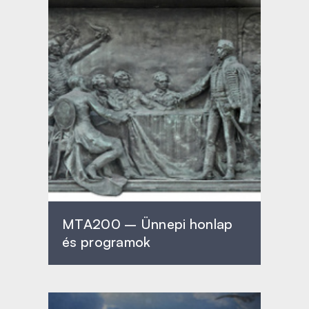
MTA200 – Ünnepi honlap
és programok