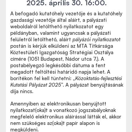
2025. április 30.
16:00.
A befogadó kutatóhely vezetője és a kutatóhely
gazdasági vezetője által aláírt, a pályázati
weboldalról letölthető nyilatkozatot egy
példányban, valamint ugyancsak a pályázati
felületről letölthető, aláírt
pályázói nyilatkozat
ot
postán is kérjük elküldeni az MTA Titkársága
Köztestületi Igazgatóság Stratégiai Osztálya
címére (1051 Budapest, Nádor utca 7.). A
postabélyegző legkésőbbi dátuma a fent
megadott feltöltési határidő napja lehet. A
borítékon fel kell tüntetni: „
Közoktatás-fejlesztési
Kutatási Pályázat 2025
”. A pályázat benyújtásának
díja nincs.
Amennyiben az elektronikusan benyújtott
nyilatkozat(oka)t a vonatkozó jogszabályoknak
megfelelő elektronikus aláírással látták el, akkor
nem szükséges az(oka)t papír alapon is
megküldeni.