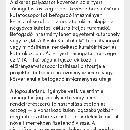
A sikeres pályázatot követően az elnyert
támogatási összeg rendelkezésre bocsátására a
kutatócsoportot befogadó intézményen
keresztül kerül sor támogatói okirat alapján a
négyéves kutatási ciklusra (teljes futamidő).
Befogadó intézmény lehet egyetemi kutatóhely,
vagy az „MTA Kiváló Kutatóhely” tanúsítvánnyal
vagy minősítéssel rendelkező kutatóintézet és
kutatóközpont. Az elnyert támogatási összeget
az MTA Titkársága a fejezetek közötti
előirányzat-átcsoportosítással biztosítja a
projektet befogadó intézmény számára vagy
közvetlenül a befogadó intézményhez utalja.
A jogosulatlanul igénybe vett, valamint a
támogatás jogszabálysértő vagy nem
rendeltetésszerű felhasználása esetén az
összeg – a vonatkozó külön jogszabályokban
meghatározottak szerint – késedelmi kamattal
növelt mértékben fizetendő vissza. A
visszafizetés ütemezését külön megállapodás