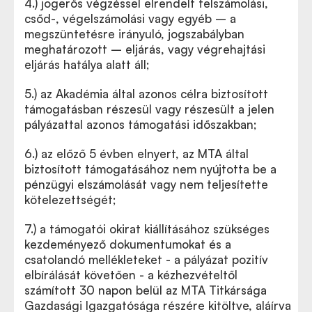
4.)
jogerős végzéssel elrendelt felszámolási,
csőd-, végelszámolási vagy egyéb – a
megszüntetésre irányuló, jogszabályban
meghatározott – eljárás, vagy végrehajtási
eljárás hatálya alatt áll;
5.)
az Akadémia által azonos célra biztosított
támogatásban részesül vagy részesült a jelen
pályázattal azonos támogatási időszakban;
6.)
az előző 5 évben elnyert, az MTA által
biztosított támogatásához nem nyújtotta be a
pénzügyi elszámolását vagy nem teljesítette
kötelezettségét;
7.)
a támogatói okirat kiállításához szükséges
kezdeményező dokumentumokat és a
csatolandó mellékleteket - a pályázat pozitív
elbírálását követően - a kézhezvételtől
számított 30 napon belül az MTA Titkársága
Gazdasági Igazgatósága részére kitöltve, aláírva