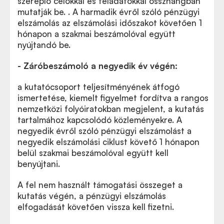
szereplő célokkal és feladatokkal összhangban
mutatják be. . A harmadik évről szóló pénzügyi
elszámolás az elszámolási időszakot követően 1
hónapon a szakmai beszámolóval együtt
nyújtandó be.
- Záróbeszámoló a negyedik év végén:
a kutatócsoport teljesítményének átfogó
ismertetése, kiemelt figyelmet fordítva a rangos
nemzetközi folyóiratokban megjelent, a kutatás
tartalmához kapcsolódó közleményekre. A
negyedik évről szóló pénzügyi elszámolást a
negyedik elszámolási ciklust követő 1 hónapon
belül szakmai beszámolóval együtt kell
benyújtani.
A fel nem használt támogatási összeget a
kutatás végén, a pénzügyi elszámolás
elfogadását követően vissza kell fizetni.