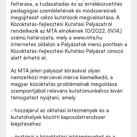
feltárása, a tudásátadás és az értékközvetítés
pedagógiai szemléletének és módszereinek
megújítását célzó kutatások megvalósítása. A
Közoktatás-fejlesztési Kutatási Pályázatról
rendelkezik az MTA elnökének 10/2022. (IV.14.)
számú határozata, mely a www.mta.hu
internetes oldalon a Pályázatok menü pontban a
Közoktatás-fejlesztési Kutatási Pályázat címszó
alatt érhető el.
Az MTA jelen pályázat kiírásával olyan
nemzetközi mércével mérve kiemelkedő, a
magyar közoktatás problémáinak megoldása
szempontjából releváns kutatómunkához kíván
támogatást nyújtani, amely
- hozzájárul az oktatási intézmények és a
kutatóhelyek közötti kapcsolatrendszer
kiépítéséhez
- ösztönzi a közoktatási intézményeket és a