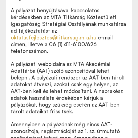
A pályázat benyújtásával kapcsolatos
kérdésekben az MTA Titkárság Köztestületi
Igazgatóság Stratégiai Osztályának munkatársa
ad tájékoztatást az
oktatasfejlesztes@titkarsag.mta.hu
e-mail
címen, illetve a 06 (1) 411-6100/626
telefonszámon.
A pályázati weboldalra az MTA Akadémiai
Adattárba (AAT) szóló azonosítóval lehet
belépni. A pályázati rendszer az AAT-ben tárolt
adatokat átveszi, azokat csak egy helyen, az
AAT-ben kell és lehet módosítani. A naprakész
adatok használata érdekében kérjük a
pályázókat, hogy szükség esetén az AAT-ben
tárolt adataikat frissítsék.
Amennyiben a pályázónak még nincs AAT-
azonosítója, regisztrációját az 1. sz. útmutató
segítségével teheti meg. Amennyiben a