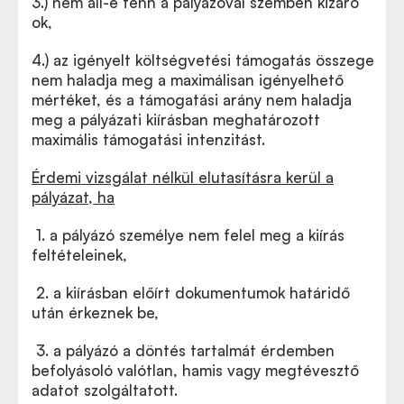
3.) nem áll-e fenn a pályázóval szemben kizáró
ok,
4.) az igényelt költségvetési támogatás összege
nem haladja meg a maximálisan igényelhető
mértéket, és a támogatási arány nem haladja
meg a pályázati kiírásban meghatározott
maximális támogatási intenzitást.
Érdemi vizsgálat nélkül elutasításra kerül a
pályázat, ha
­
1. a pályázó személye nem felel meg a kiírás
feltételeinek,
­
2. a kiírásban előírt dokumentumok határidő
után érkeznek be,
­
3. a pályázó a döntés tartalmát érdemben
befolyásoló valótlan, hamis vagy megtévesztő
adatot szolgáltatott.