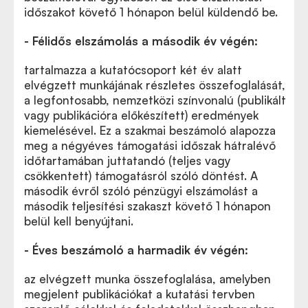
időszakot követő 1 hónapon belül küldendő be.
-
Félidős elszámolás a második év végén:
tartalmazza a kutatócsoport két év alatt
elvégzett munkájának részletes összefoglalását,
a legfontosabb, nemzetközi színvonalú (publikált
vagy publikációra előkészített) eredmények
kiemelésével. Ez a szakmai beszámoló alapozza
meg a négyéves támogatási időszak hátralévő
időtartamában juttatandó (teljes vagy
csökkentett) támogatásról szóló döntést. A
második évről szóló pénzügyi elszámolást a
második teljesítési szakaszt követő 1 hónapon
belül kell benyújtani.
- Éves beszámoló a harmadik év végén:
az elvégzett munka összefoglalása, amelyben
megjelent publikációkat a kutatási tervben