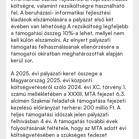
költségre, valamint rezsiköltségre használható
fel. A beruházási- informatikai fejlesztési
kiadások elszámolására a pályázat első két
évében van lehetőség A rezsiköltség legfeljebb
a támogatási összeg 10%-a lehet, mellyel nem
kell külön elszámolni. Az elnyert pályázati
támogatás felhasználásának ellenőrzésére a
támogatói okiratban meghatározottak alapján
kerül sor.
A 2025. évi pályázati keret összege a
Magyarország 2025. évi központi
költségvetéséről szóló 2024. évi XC. törvény 1.
számú mellékletében a XXXIII. MTA fejezet 6.3.
alcímén Szakmai feladatok támogatása fejezeti
kezelésű előirányzat terhére: 200 millió Ft. A
teljes támogatási időszak jelen pályázati
felhívásban 4 év. A támogatás további évek
folyósításának feltétele, hogy az MTA adott évi
költségvetésében a szükséges fedezet