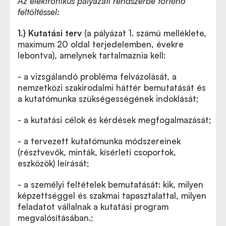
Az elektronikus pályázati rendszerbe történő
feltöltéssel:
1.) Kutatási terv
(a pályázat 1. számú melléklete,
maximum 20 oldal terjedelemben, évekre
lebontva), amelynek tartalmaznia kell:
- a vizsgálandó probléma felvázolását, a
nemzetközi szakirodalmi háttér bemutatását és
a kutatómunka szükségességének indoklását;
- a kutatási célok és kérdések megfogalmazását;
- a tervezett kutatómunka módszereinek
(résztvevők, minták, kísérleti csoportok,
eszközök) leírását;
- a személyi feltételek bemutatását: kik, milyen
képzettséggel és szakmai tapasztalattal, milyen
feladatot vállalnak a kutatási program
megvalósításában.;