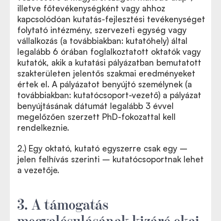
illetve főtevékenységként vagy ahhoz
kapcsolódóan kutatás-fejlesztési tevékenységet
folytató intézmény, szervezeti egység vagy
vállalkozás (a továbbiakban: kutatóhely) által
legalább 6 órában foglalkoztatott oktatók vagy
kutatók, akik a kutatási pályázatban bemutatott
szakterületen jelentős szakmai eredményeket
értek el. A pályázatot benyújtó személynek (a
továbbiakban: kutatócsoport-vezető) a pályázat
benyújtásának dátumát legalább 3 évvel
megelőzően szerzett PhD-fokozattal kell
rendelkeznie.
2.) Egy oktató, kutató egyszerre csak egy –
jelen felhívás szerinti – kutatócsoportnak lehet
a vezetője.
3. A támogatás
megvalósulásának kizáró okai