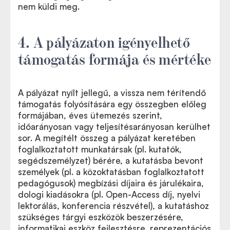
nem küldi meg.
4. A pályázaton igényelhető
támogatás formája és mértéke
A pályázat nyílt jellegű, a vissza nem térítendő
támogatás folyósítására egy összegben előleg
formájában, éves ütemezés szerint,
időarányosan vagy teljesítésarányosan kerülhet
sor. A megítélt összeg a pályázat keretében
foglalkoztatott munkatársak (pl. kutatók,
segédszemélyzet) bérére, a kutatásba bevont
személyek (pl. a közoktatásban foglalkoztatott
pedagógusok) megbízási díjaira és járulékaira,
dologi kiadásokra (pl. Open-Access díj, nyelvi
lektorálás, konferencia részvétel), a kutatáshoz
szükséges tárgyi eszközök beszerzésére,
informatikai eszköz fejlesztésre, reprezentációs