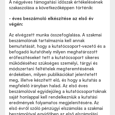
A négyéves támogatási időszak értékelésének
szakaszolása a következőképpen történik:
- éves beszámoló elkészítése az első év
végén:
Az elvégzett munka összefoglalása. A szakmai
beszámolónak tartalmaznia kell annak
bemutatását, hogy a kutatócsoport-vezető és a
befogadó kutatóhely milyen meghatározott
erőfeszítéseket tett a kutatócsoport sikeres
működéséhez szükséges személyi, tárgyi és
módszertani feltételek megteremtésének
érdekében, milyen publikációkat jelentetett
meg, illetve készített elő, és hogy a kutatás a
megfelelő irányban halad. Az első éves
beszámolóval egyidejűleg a kutatócsoportoknak
saját honlappal kell rendelkezniük a kutatási
eredmények folyamatos megjelenítésére. Az
első évről szóló pénzügyi elszámolás a szakmai
beszámolóval egyidőben az első elszámolási