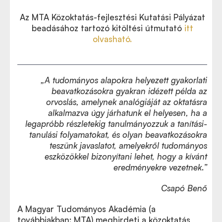
Az MTA Közoktatás-fejlesztési Kutatási Pályázat
beadásához tartozó kitöltési útmutató
itt
olvasható.
„
A tudományos alapokra helyezett gyakorlati
beavatkozásokra gyakran idézett példa az
orvoslás, amelynek analógiáját az oktatásra
alkalmazva úgy járhatunk el helyesen, ha a
legapróbb részletekig tanulmányozzuk a tanítási-
tanulási folyamatokat, és olyan beavatkozásokra
teszünk javaslatot, amelyekről tudományos
eszközökkel bizonyítani lehet, hogy a kívánt
eredményekre vezetnek
.
”
Csapó Benő
A Magyar Tudományos Akadémia (a
továbbiakban: MTA) meghirdeti a közoktatás