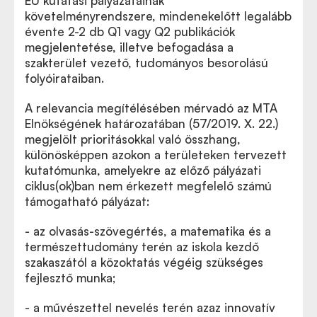
EU kutatási pályázatainak
követelményrendszere, mindenekelőtt legalább
évente 2-2 db Q1 vagy Q2 publikációk
megjelentetése, illetve befogadása a
szakterület vezető, tudományos besorolású
folyóirataiban.
A relevancia megítélésében mérvadó az MTA
Elnökségének határozatában (57/2019. X. 22.)
megjelölt prioritásokkal való összhang,
különösképpen azokon a területeken tervezett
kutatómunka, amelyekre az előző pályázati
ciklus(ok)ban nem érkezett megfelelő számú
támogatható pályázat:
- az olvasás-szövegértés, a matematika és a
természettudomány terén az iskola kezdő
szakaszától a közoktatás végéig szükséges
fejlesztő munka;
- a művészettel nevelés terén azaz innovatív