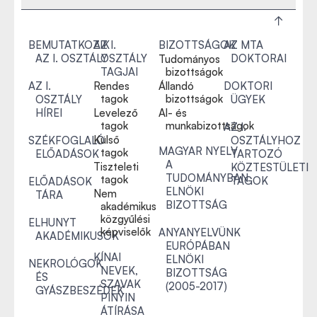
BEMUTATKOZIK
AZ I.
BIZOTTSÁGOK
AZ MTA
AZ I. OSZTÁLY
OSZTÁLY
DOKTORAI
Tudományos
TAGJAI
bizottságok
AZ I.
Rendes
Állandó
DOKTORI
tagok
bizottságok
OSZTÁLY
ÜGYEK
HÍREI
Levelező
Al- és
tagok
munkabizottságok
AZ I.
Külső
SZÉKFOGLALÓ
OSZTÁLYHOZ
MAGYAR NYELV
tagok
ELŐADÁSOK
TARTOZÓ
A
Tiszteleti
KÖZTESTÜLETI
TUDOMÁNYBAN
tagok
TAGOK
ELŐADÁSOK
ELNÖKI
Nem
TÁRA
BIZOTTSÁG
akadémikus
közgyűlési
ELHUNYT
képviselők
ANYANYELVÜNK
AKADÉMIKUSOK
EURÓPÁBAN
KÍNAI
ELNÖKI
NEKROLÓGOK
NEVEK,
BIZOTTSÁG
ÉS
SZAVAK
(2005-2017)
GYÁSZBESZÉDEK
PINYIN
ÁTÍRÁSA