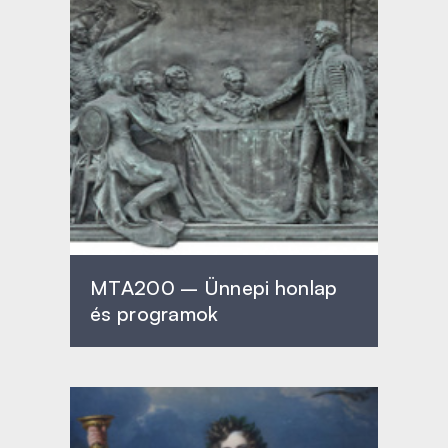
MTA200 – Ünnepi honlap
és programok