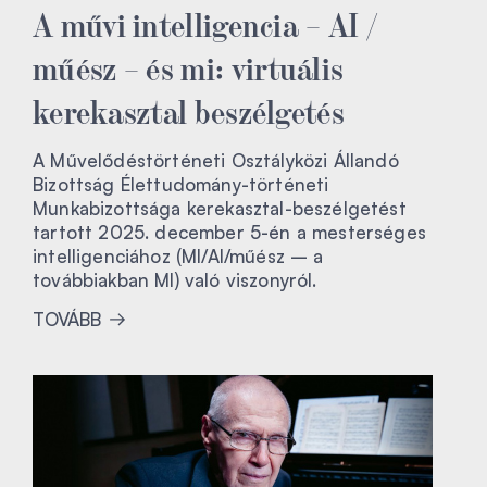
A művi intelligencia – AI /
műész – és mi: virtuális
kerekasztal beszélgetés
A Művelődéstörténeti Osztályközi Állandó
Bizottság Élettudomány-történeti
Munkabizottsága kerekasztal-beszélgetést
tartott 2025. december 5-én a mesterséges
intelligenciához (MI/AI/műész – a
továbbiakban MI) való viszonyról.
TOVÁBB