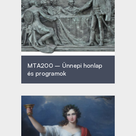
MTA200 – Ünnepi honlap
és programok