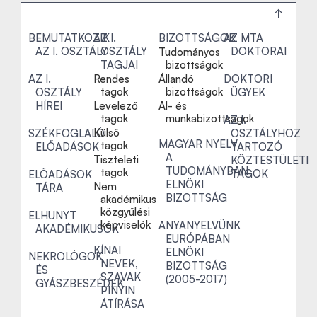
BEMUTATKOZIK
AZ I.
BIZOTTSÁGOK
AZ MTA
AZ I. OSZTÁLY
OSZTÁLY
DOKTORAI
Tudományos
TAGJAI
bizottságok
AZ I.
Rendes
Állandó
DOKTORI
tagok
bizottságok
OSZTÁLY
ÜGYEK
HÍREI
Levelező
Al- és
tagok
munkabizottságok
AZ I.
Külső
SZÉKFOGLALÓ
OSZTÁLYHOZ
MAGYAR NYELV
tagok
ELŐADÁSOK
TARTOZÓ
A
Tiszteleti
KÖZTESTÜLETI
TUDOMÁNYBAN
tagok
TAGOK
ELŐADÁSOK
ELNÖKI
Nem
TÁRA
BIZOTTSÁG
akadémikus
közgyűlési
ELHUNYT
képviselők
ANYANYELVÜNK
AKADÉMIKUSOK
EURÓPÁBAN
KÍNAI
ELNÖKI
NEKROLÓGOK
NEVEK,
BIZOTTSÁG
ÉS
SZAVAK
(2005-2017)
GYÁSZBESZÉDEK
PINYIN
ÁTÍRÁSA