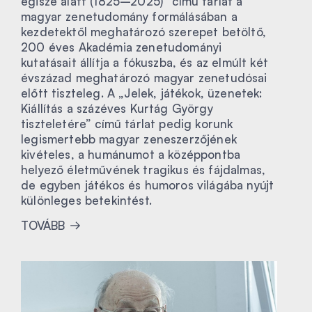
égisze alatt (1825–2025)” című tárlat a
magyar zenetudomány formálásában a
kezdetektől meghatározó szerepet betöltő,
200 éves Akadémia zenetudományi
kutatásait állítja a fókuszba, és az elmúlt két
évszázad meghatározó magyar zenetudósai
előtt tiszteleg. A „Jelek, játékok, üzenetek:
Kiállítás a százéves Kurtág György
tiszteletére” című tárlat pedig korunk
legismertebb magyar zeneszerzőjének
kivételes, a humánumot a középpontba
helyező életművének tragikus és fájdalmas,
de egyben játékos és humoros világába nyújt
különleges betekintést.
TOVÁBB