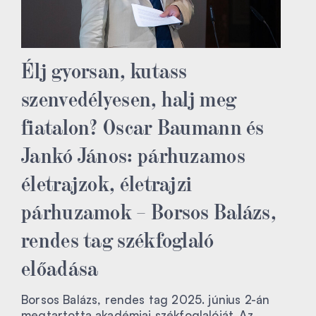
Élj gyorsan, kutass
szenvedélyesen, halj meg
fiatalon? Oscar Baumann és
Jankó János: párhuzamos
életrajzok, életrajzi
párhuzamok – Borsos Balázs,
rendes tag székfoglaló
előadása
Borsos Balázs, rendes tag 2025. június 2-án
megtartotta akadémiai székfoglalóját. Az