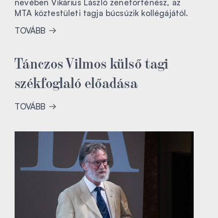
nevében Vikárius László zenetörténész, az
MTA köztestületi tagja búcsúzik kollégájától.
TOVÁBB
Tánczos Vilmos külső tagi
székfoglaló előadása
TOVÁBB