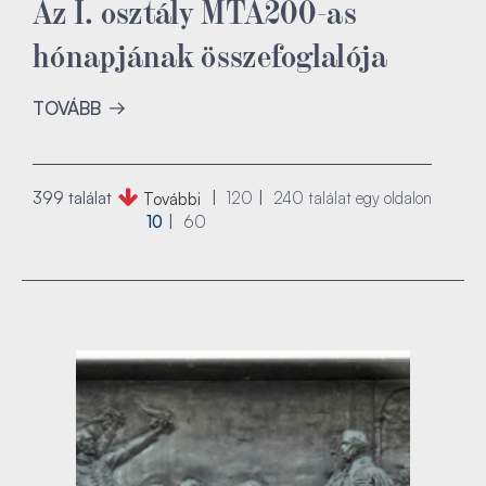
Az I. osztály MTA200-as
hónapjának összefoglalója
TOVÁBB
399 találat
120
240
találat egy oldalon
További
10
60