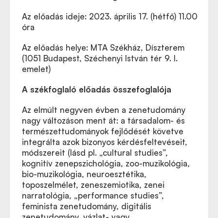
Az előadás ideje: 2023. április 17. (hétfő) 11.00
óra
Az előadás helye: MTA Székház, Díszterem
(1051 Budapest, Széchenyi István tér 9. I.
emelet)
A székfoglaló előadás összefoglalója
Az elmúlt negyven évben a zenetudomány
nagy változáson ment át: a társadalom- és
természettudományok fejlődését követve
integrálta azok bizonyos kérdésfeltevéseit,
módszereit (lásd pl. „cultural studies”,
kognitív zenepszichológia, zoo-muzikológia,
bio-muzikológia, neuroesztétika,
toposzelmélet, zeneszemiotika, zenei
narratológia, „performance studies”,
feminista zenetudomány, digitális
zenetudomány, vázlat- vagy