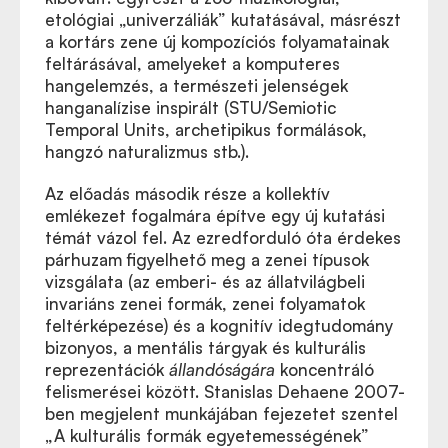
etológiai „univerzáliák” kutatásával, másrészt
a kortárs zene új kompozíciós folyamatainak
feltárásával, amelyeket a komputeres
hangelemzés, a természeti jelenségek
hanganalízise inspirált (STU/Semiotic
Temporal Units, archetipikus formálások,
hangzó naturalizmus stb.).
Az előadás második része a kollektív
emlékezet fogalmára építve egy új kutatási
témát vázol fel. Az ezredforduló óta érdekes
párhuzam figyelhető meg a zenei típusok
vizsgálata (az emberi- és az állatvilágbeli
invariáns zenei formák, zenei folyamatok
feltérképezése) és a kognitív idegtudomány
bizonyos, a mentális tárgyak és kulturális
reprezentációk
állandóságára
koncentráló
felismerései között. Stanislas Dehaene 2007-
ben megjelent munkájában fejezetet szentel
„A kulturális formák egyetemességének”