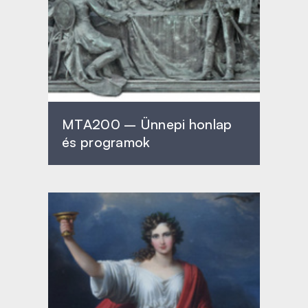
MTA200 – Ünnepi honlap
és programok