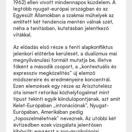
1962) ellen vívott mindennapos küzdelem. A
legtöbb nyugat-európai országban és az
Egyesült Államokban a szakmai műhelyek az
említett két tendencia mentén válnak szét,
néha a tanításban, kutatásban jelentkező
vitákkal.
Az előadás első része a fenti alapkonfliktus
jelenkori előtérbe kerülését, a dualizmus mai
megnyilvánulási formáit mutatja be, illetve
főként a második csoport, a „kontextuális és
expresszív megközelítés” új elemző
módszereire és eredményeire koncentrál.
Ezen elemzések egy része az Arisztotelész
óta ismert retorikai közhelyfogalmat mint
típust tekinti egyik kiindulópontjának, azt amit
Kelet-Európában „intonációnak”, Nyugat-
Európában, Amerikában pedig
„toposzelméletnek” neveznek. Az utóbbi két
évtizedben ezek vizsgálata jelentősen
kibővült: egyrészt a zoo-muzikológiai,