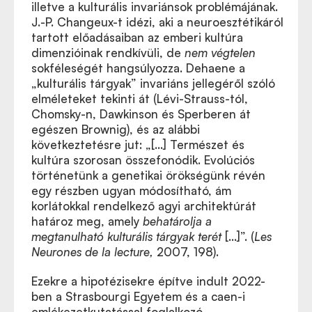
illetve a kulturális invariánsok problémájának.
J.-P. Changeux-t idézi, aki a neuroesztétikáról
tartott előadásaiban az emberi kultúra
dimenzióinak rendkívüli, de
nem végtelen
sokféleségét hangsúlyozza. Dehaene a
„kulturális tárgyak” invariáns jellegéről szóló
elméleteket tekinti át (Lévi-Strauss-tól,
Chomsky-n, Dawkinson és Sperberen át
egészen Brownig), és az alábbi
következtetésre jut: „[…] Természet és
kultúra szorosan összefonódik. Evolúciós
történetünk a genetikai örökségünk révén
egy részben ugyan módosítható, ám
korlátokkal rendelkező agyi architektúrát
határoz meg, amely
behatárolja a
megtanulható kulturális tárgyak terét
[…]”. (
Les
Neurones de la lecture,
2007, 198).
Ezekre a hipotézisekre építve indult 2022-
ben a Strasbourgi Egyetem és a caen-i
emlékezetkutatással foglalkozó