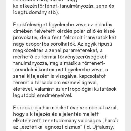
keletkezéstörténet-tanulmányozás, zene és
idegtudomány stb.).
E sokféleséget figyelembe véve az előadás
címében felvetett kérdés polarizáló és kissé
provokatív, de a fent felsorolt irányzatok két
nagy csoportba sorolhatók. Az egyik típusú
megközelítés a zenei paramétereket, a
mérhető és formai törvényszerűségeket
tanulmányozza, míg a másik a történeti-
társadalmi kontextust figyelembe véve, a
zenei kifejezést is vizsgálva, kapcsolatot
teremt a társadalom eszmevilágával,
életével, valamint az antropológiai kutatások
legutóbbi eredményeivel.
E sorok írója harminckét éve szembesül azzal,
hogy a kifejezés és a jelentés mellett
elkötelezett zenetudomány valóságos „harc”:
az „esztétikai agnoszticizmus” (ld. Ujfalussy,