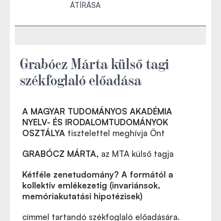
ÁTÍRÁSA
Grabócz Márta külső tagi
székfoglaló előadása
A MAGYAR TUDOMÁNYOS AKADÉMIA
NYELV- ÉS IRODALOMTUDOMÁNYOK
OSZTÁLYA
tisztelettel meghívja Önt
GRABÓCZ MÁRTA,
az MTA külső tagja
Kétféle zenetudomány? A formától a
kollektív emlékezetig (invariánsok,
memóriakutatási hipotézisek)
címmel tartandó székfoglaló előadására.