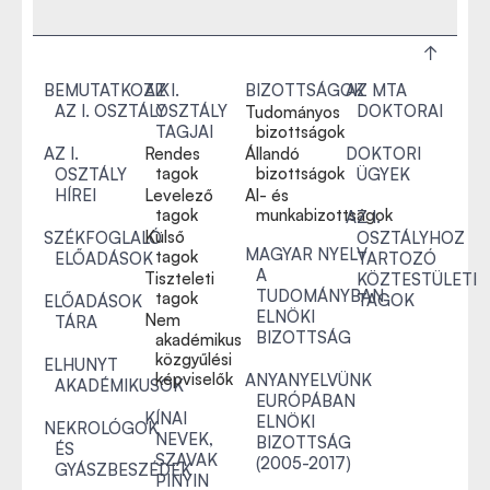
BEMUTATKOZIK
AZ I.
BIZOTTSÁGOK
AZ MTA
AZ I. OSZTÁLY
OSZTÁLY
DOKTORAI
Tudományos
TAGJAI
bizottságok
AZ I.
Rendes
Állandó
DOKTORI
tagok
bizottságok
OSZTÁLY
ÜGYEK
HÍREI
Levelező
Al- és
tagok
munkabizottságok
AZ I.
Külső
SZÉKFOGLALÓ
OSZTÁLYHOZ
MAGYAR NYELV
tagok
ELŐADÁSOK
TARTOZÓ
A
Tiszteleti
KÖZTESTÜLETI
TUDOMÁNYBAN
tagok
TAGOK
ELŐADÁSOK
ELNÖKI
Nem
TÁRA
BIZOTTSÁG
akadémikus
közgyűlési
ELHUNYT
képviselők
ANYANYELVÜNK
AKADÉMIKUSOK
EURÓPÁBAN
KÍNAI
ELNÖKI
NEKROLÓGOK
NEVEK,
BIZOTTSÁG
ÉS
SZAVAK
(2005-2017)
GYÁSZBESZÉDEK
PINYIN