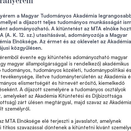
nyérem a Magyar Tudományos Akadémia legrangosab
mellyel a díjazott teljes tudományos munkásságát ism
ként adományozható. A kitüntetést az MTA elnöke hoz
TA (A. K. 12. sz.) utasításával, adományozója a Magyar
ia Elnöksége. Az érmet és az oklevelet az Akadémi
ájusi közgyűlésen.
yéremből évente egy kitüntetés adományozható magyar
agy magyar állampolgársággal is rendelkező) akadémikus
 tudományos, tudományos közéleti, tudománypolitikai é
tevékenysége, illetve tudományterületén az Akadémia é
ányos elismertségét és hírnevét erősítő, kiemelkedő
seként. A díjazott személyére a tudományos osztályok
t, amelyeket az Akadémia Kitüntetési és Díjbizottsága
zottság) zárt ülésen megtárgyal, majd szavaz az Akadémia
t személyről.
az MTA Elnöksége elé terjeszti a javaslatot, amelynek
i titkos szavazással döntenek a kitüntetni kívánt személyé