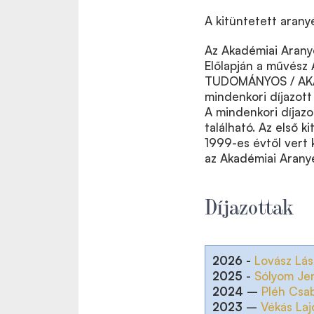
A kitüntetett arany
Az Akadémiai Arany
Előlapján a művész 
TUDOMÁNYOS / AKADÉ
mindenkori díjazot
A mindenkori díjaz
található. Az első k
1999-es évtől vert 
az Akadémiai Arany
Díjazottak
2026 -
Lovász Lás
2025
-
Sólyom Je
2024
–
Pléh Csa
2023
–
Vékás Laj