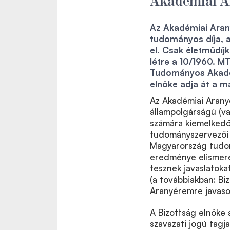
Az Akadémiai Ara
tudományos díja, a
el. Csak életműdíj
létre a 10/1960. M
Tudományos Akadém
elnöke adja át a m
Az Akadémiai Aran
állampolgárságú (v
számára kiemelkedő
tudományszervezői 
Magyarország tudom
eredménye elismeré
tesznek javaslatoka
(a továbbiakban: Bi
Aranyéremre javasol
A Bizottság elnöke 
szavazati jogú tagja