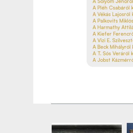
A Sólyom Jenőről 
A Pléh Csabáról k
A Vékás Lajosról 
A Palkovits Mikló
A Harmathy Attilá
A Kiefer Ferencrő
A Vizi E. Szilvesz
A Beck Mihályról 
A T. Sós Veráról 
A Jobst Kázmérról