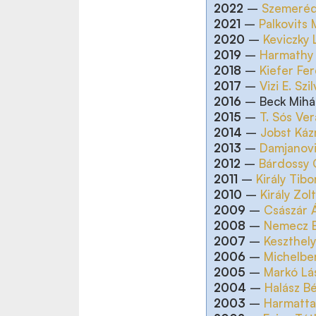
2022
–
Szemeréd
2021
–
Palkovits 
2020
–
Keviczky 
2019
–
Harmathy 
2018
–
Kiefer Fe
2017
–
Vizi E. Szi
2016
– Beck Mihá
2015
–
T. Sós Ver
2014
–
Jobst Ká
2013
–
Damjanov
2012
–
Bárdossy 
2011
–
Király Tibo
2010
–
Király Zol
2009
–
Császár 
2008
–
Nemecz 
2007
–
Keszthely
2006
–
Michelbe
2005
–
Markó Lá
2004
–
Halász Bé
2003
–
Harmatta