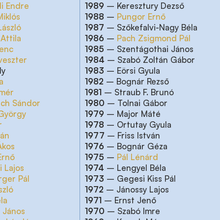
i Endre
1989
– Keresztury Dezső
Miklós
1988
–
Pungor Ernő
László
1987
– Szőkefalvi-Nagy Béla
Attila
1986
–
Pach Zsigmond Pál
renc
1985
– Szentágothai János
lveszter
1984
– Szabó Zoltán Gábor
ly
1983
–
Eörsi Gyula
a
1982
– Bognár Rezső
zmér
1981
– Straub F. Brunó
ich Sándor
1980
– Tolnai Gábor
György
1979
– Major Máté
r
1978
– Ortutay Gyula
tán
1977
– Friss István
Ákos
1976
– Bognár Géza
Ernő
1975
–
Pál Lénárd
i Lajos
1974
– Lengyel Béla
rger Pál
1973
– Gegesi Kiss Pál
szló
1972
– Jánossy Lajos
la
1971
– Ernst Jenő
 János
1970
– Szabó Imre