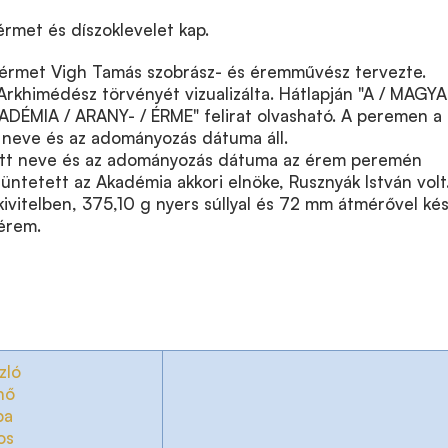
érmet és díszoklevelet kap.
érmet Vigh Tamás szobrász- és éremművész tervezte.
Arkhimédész törvényét vizualizálta. Hátlapján "A / MAGYA
MIA / ARANY- / ÉRME" felirat olvasható. A peremen a
t neve és az adományozás dátuma áll.
ott neve és az adományozás dátuma az érem peremén
itüntetett az Akadémia akkori elnöke, Rusznyák István volt
kivitelben, 375,10 g nyers súllyal és 72 mm átmérővel kés
érem.
zló
nő
ba
os