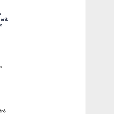
b
erik
ta
a
s
s
i
ről.