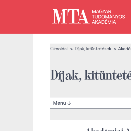
Címoldal
Díjak, kitüntetések
Akadé
Díjak, kitüntet
Menü
Akadémiai A