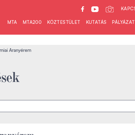
KAPC
MTA
MTA200
KÖZTESTÜLET
KUTATÁS
PÁLYÁZA
miai Aranyérem
ések
ranyérem