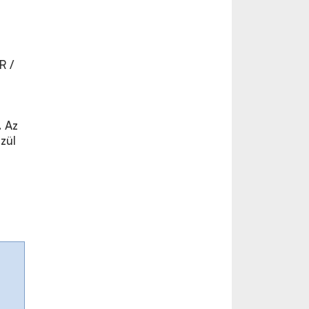
R /
. Az
zül