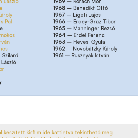
h László
1969
– Korach Mór
a
1968
– Benedikt Ottó
ároly
1967
– Ligeti Lajos
s Pál
1966
– Erdey-Grúz Tibor
re
1965
– Manninger Rezső
omokos
1964
– Erdei Ferenc
tván
1963
– Hevesi Gyula
nos
1962
– Novobátzky Károly
 Szilárd
1961
– Rusznyák István
 László
or
r
l készített kisfilm ide kattintva tekinthető meg