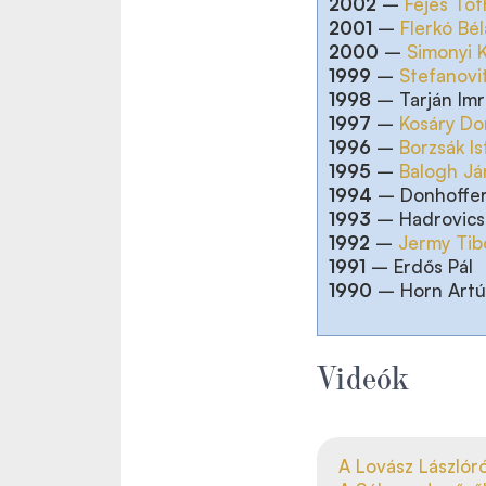
2002
–
Fejes Tót
2001
–
Flerkó Bél
2000
–
Simonyi K
1999
–
Stefanovit
1998
– Tarján Im
1997
–
Kosáry D
1996
–
Borzsák Is
1995
–
Balogh Já
1994
– Donhoffer
1993
– Hadrovics
1992
–
Jermy Tib
1991
– Erdős Pál
1990
– Horn Artú
Videók
A Lovász Lászlóró