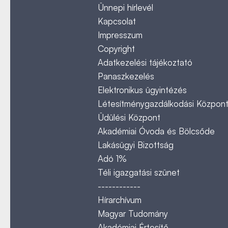
Ünnepi hírlevél
Kapcsolat
Impresszum
Copyright
Adatkezelési tájékoztató
Panaszkezelés
Elektronikus ügyintézés
Létesítménygazdálkodási Közpon
Üdülési Központ
Akadémiai Óvoda és Bölcsőde
Lakásügyi Bizottság
Adó 1%
Téli igazgatási szünet
------------
Hírarchívum
Magyar Tudomány
Akadémiai Értesítő