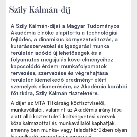
Szily Kálmán-díj
A Szily Kálmán-díjat a Magyar Tudományos
Akadémia elnöke alapította a technológiai
fejlődés, a dinamikus környezetváltozás, a
kutatásszervezési és igazgatási munka
területén adódó új lehetőségek és a
folyamatos megújulás követelményeihez
kapcsolódó érdemi munkafolyamatok
tervezése, szervezése és végrehajtása
területén kiemelkedő eredményt elért
személyek elismerésére, az Akadémia korábbi
főtitkára, Szily Kálmán tiszteletére.
A díjat az MTA Titkárság köztisztviselői,
munkavállalói, valamint az Akadémia irányítása
alatt álló köztestületi költségvetési szervek
közalkalmazottai és munkavállalói kaphatják,
amennyiben munka- vagy feladatkörükben olyan
kiemelkedő igazgatási-szervezési,