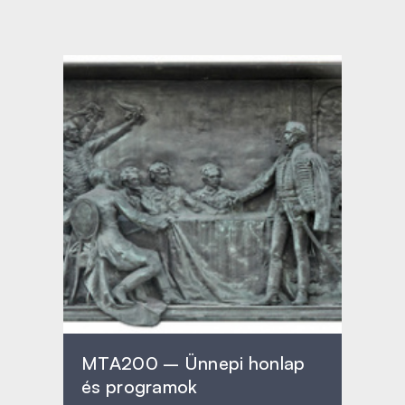
MTA200 – Ünnepi honlap
és programok