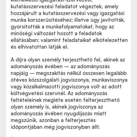
kutatásszervezési feladatot végeztek, amely
hozzájárult a kutatásszervezési vagy igazgatási
munka korszerűsítéséhez; illetve úgy javították,
gyorsították a munkafolyamatokat, hogy az
minőségi változást hozott a feladatok
ellátásában; valamint feladataikat elkötelezetten
és elhivatottan látják el.
A díjra olyan személy terjeszthető fel, akinek az
adományozás évében – az adományozás
napjáig – megszakítás nélkül összesen legalább
ötéves közszolgálati jogviszonya, munkaviszonya
vagy közalkalmazotti jogviszonya volt az adott
költségvetési szervnél. Az adományozás
feltételeinek megléte esetén felterjeszthető
olyan személy is, akinek jogviszonya az
adományozás évében nyugdíjazás miatt
megszűnik, azonban a felterjesztés
időpontjában még jogviszonyban állt.