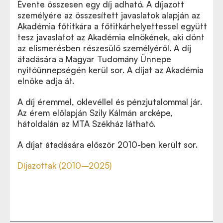
Évente összesen egy díj adható. A díjazott
személyére az összesített javaslatok alapján az
Akadémia főtitkára a főtitkárhelyettessel együtt
tesz javaslatot az Akadémia elnökének, aki dönt
az elismerésben részesülő személyéről. A díj
átadására a Magyar Tudomány Ünnepe
nyitóünnepségén kerül sor. A díjat az Akadémia
elnöke adja át.
A díj éremmel, oklevéllel és pénzjutalommal jár.
Az érem előlapján Szily Kálmán arcképe,
hátoldalán az MTA Székház látható.
A díjat átadására először 2010-ben került sor.
Díjazottak (2010–2025)