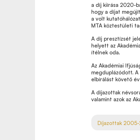
a díj kiírása 2020-
hogy a díjat megújí
a volt kutatóhálózat
MTA köztestületi t
A díj presztízsét je
helyett az Akadémiai
ítélnek oda.
Az Akadémiai Ifjúsá
megduplázódott. A d
elbírálást követő év
A díjazottak névsor
valamint azok az A
Díjazottak 2005