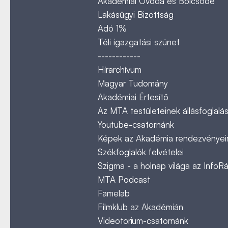
Akadémiai Óvoda és Bölcsőde
Lakásügyi Bizottság
Adó 1%
Téli igazgatási szünet
------------
Hírarchívum
Magyar Tudomány
Akadémiai Értesítő
Az MTA testületeinek állásfoglalás
Youtube-csatornánk
Képek az Akadémia rendezvényeir
Székfoglalók felvételei
Szigma - a holnap világa az InfoR
MTA Podcast
Famelab
Filmklub az Akadémián
Videotorium-csatornánk