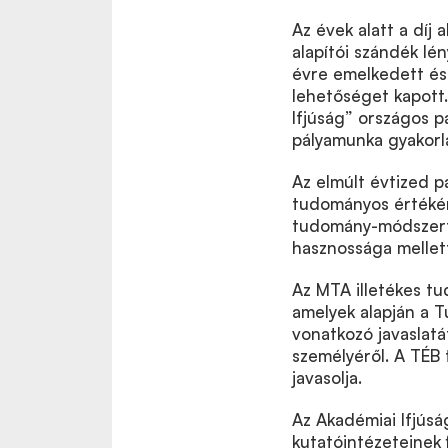
Az évek alatt a díj 
alapítói szándék lé
évre emelkedett és 
lehetőséget kapott.
Ifjúság” országos p
pályamunka gyakorla
Az elmúlt évtized pá
tudományos értékér
tudomány-módszertan
hasznossága mellett
Az MTA illetékes tu
amelyek alapján a Tu
vonatkozó javaslatá
személyéről. A TÉB
javasolja.
Az Akadémiai Ifjúsá
kutatóintézeteinek f