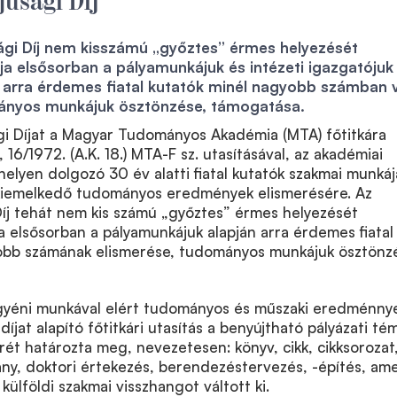
ági Díj nem kisszámú „győztes” érmes helyezését
élja elsősorban a pályamunkájuk és intézeti igazgatójuk
 arra érdemes fiatal kutatók minél nagyobb számban 
ányos munkájuk ösztönzése, támogatása.
ági Díjat a Magyar Tudományos Akadémia (MTA) főtitkára
 16/1972. (A.K. 18.) MTA-F sz. utasításával, az akadémiai
lyen dolgozó 30 év alatti fiatal kutatók szakmai munká
kiemelkedő tudományos eredmények elismerésére. Az
Díj tehát nem kis számú „győztes” érmes helyezését
ja elsősorban a pályamunkájuk alapján arra érdemes fiatal
obb számának elismerése, tudományos munkájuk ösztönz
egyéni munkával elért tudományos és műszaki eredménny
 díjat alapító főtitkári utasítás a benyújtható pályázati té
örét határozta meg, nevezetesen: könyv, cikk, cikksorozat
ny, doktori értekezés, berendezéstervezés, -építés, ame
külföldi szakmai visszhangot váltott ki.