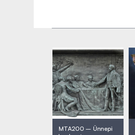
MTA200 – Ünnepi