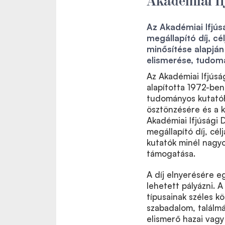
Az Akadémiai Ifjús
megállapító díj, c
minősítése alapján
elismerése, tudom
Az Akadémiai Ifjús
alapította 1972-ben,
tudományos kutatóhe
ösztönzésére és a 
Akadémiai Ifjúsági 
megállapító díj, cél
kutatók minél nagy
támogatása.
A díj elnyerésére 
lehetett pályázni. A
típusainak széles k
szabadalom, találmá
elismerő hazai vagy 