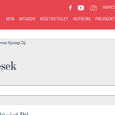
KAPC
MTA
MTA200
KÖZTESTÜLET
KUTATÁS
PÁLYÁZA
iai Ifjúsági Díj
ések
júsági Díj