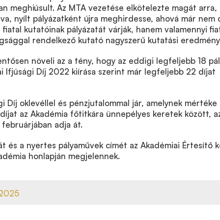
ban meghiúsult. Az MTA vezetése elkötelezte magát arra,
tva, nyílt pályázatként újra meghirdesse, ahová már nem 
 fiatal kutatóinak pályázatát várják, hanem valamennyi fia
agsággal rendelkező kutató nagyszerű kutatási eredménye
lentősen növeli az a tény, hogy az eddigi legfeljebb 18 pál
 Ifjúsági Díj 2022 kiírása szerint már legfeljebb 22 díjat
gi Díj oklevéllel és pénzjutalommal jár, amelynek mértéke
íjat az Akadémia főtitkára ünnepélyes keretek között, a
 februárjában adja át.
át és a nyertes pályaművek címét az Akadémiai Értesítő kö
kadémia honlapján megjelennek.
-2025