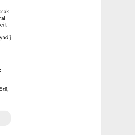
csak
tal
it.
yadíj
z
zli,