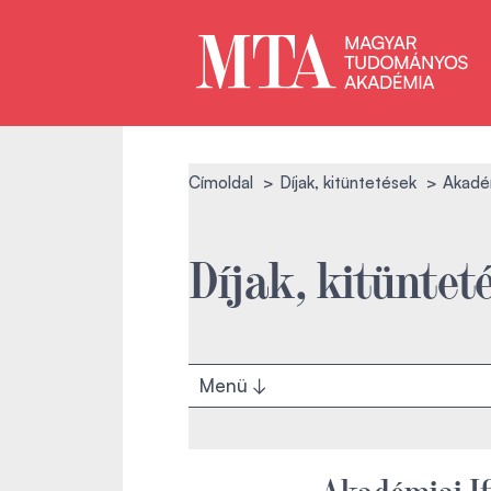
Címoldal
Díjak, kitüntetések
Akadém
Díjak, kitüntet
Menü
Akadémiai If