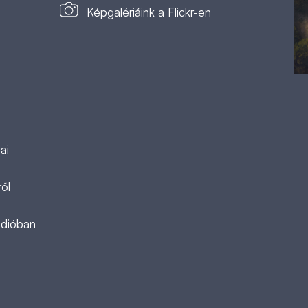
Képgalériáink a Flickr-en
ai
ől
ádióban