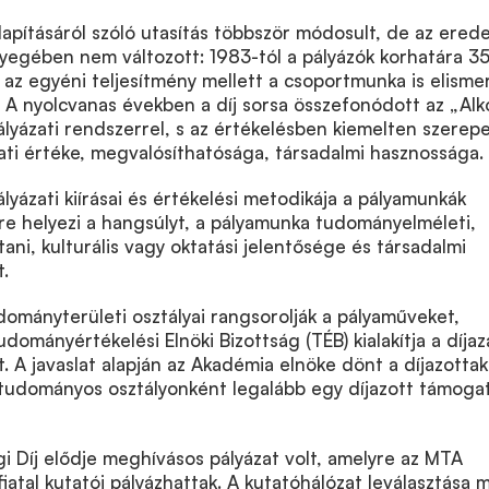
alapításáról szóló utasítás többször módosult, de az erede
nyegében nem változott: 1983-tól a pályázók korhatára 3
az egyéni teljesítmény mellett a csoportmunka is elisme
 A nyolcvanas években a díj sorsa összefonódott az „Alk
ályázati rendszerrel, s az értékelésben kiemelten szerepe
ti értéke, megvalósíthatósága, társadalmi hasznossága.
lyázati kiírásai és értékelési metodikája a pályamunkák
e helyezi a hangsúlyt, a pályamunka tudományelméleti,
i, kulturális vagy oktatási jelentősége és társadalmi
.
dományterületi osztályai rangsorolják a pályaműveket,
dományértékelési Elnöki Bizottság (TÉB) kialakítja a díjaz
t. A javaslat alapján az Akadémia elnöke dönt a díjazottak
 tudományos osztályonként legalább egy díjazott támoga
gi Díj elődje meghívásos pályázat volt, amelyre az MTA
iatal kutatói pályázhattak. A kutatóhálózat leválasztása m