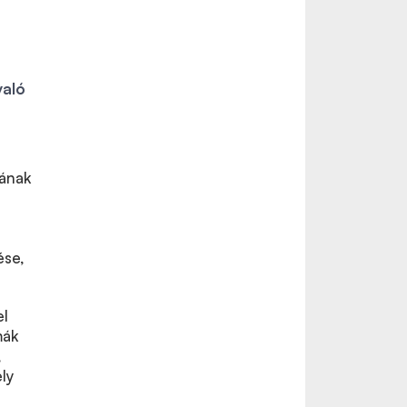
való
jának
ése,
el
mák
,
ly