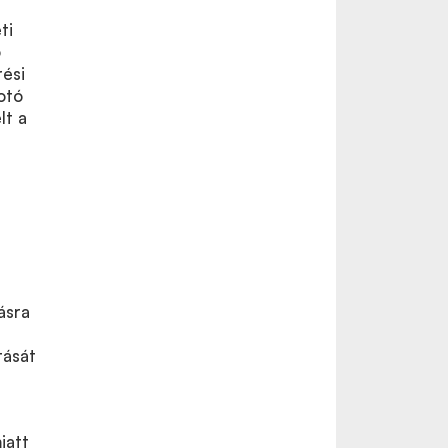
ti
5
rési
otó
lt a
ásra
tását
iatt