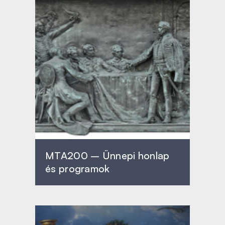
MTA200 – Ünnepi honlap
és programok