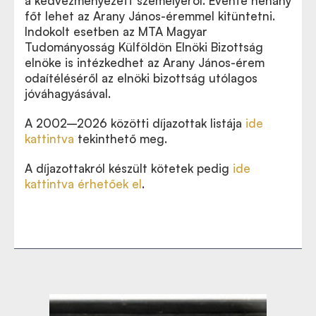
a kedvezményezett személyéről. Évente néhány
főt lehet az Arany János-éremmel kitüntetni.
Indokolt esetben az MTA Magyar
Tudományosság Külföldön Elnöki Bizottság
elnöke is intézkedhet az Arany János-érem
odaítéléséről az elnöki bizottság utólagos
jóváhagyásával.
A 2002–2026 közötti díjazottak listája
ide
kattintva
tekinthető meg.
A díjazottakról készült kötetek pedig
ide
kattintva érhetőek el
.