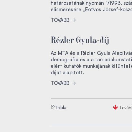
határozatának nyomán 1/1993. sz
elismerésére „Eötvös József-koszo
TOVÁBB
Rézler Gyula-díj
Az MTA és a Rézler Gyula Alapítv
demográfia és a a társadalomstat
elért kutatók munkájának kitünteté
díjat alapított.
TOVÁBB
12 találat
Továb