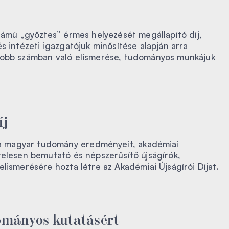
j
számú „győztes” érmes helyezését megállapító díj,
s intézeti igazgatójuk minősítése alapján arra
yobb számban való elismerése, tudományos munkájuk
íj
 magyar tudomány eredményeit, akadémiai
telesen bemutató és népszerűsítő újságírók,
lismerésére hozta létre az Akadémiai Újságírói Díjat.
ományos kutatásért