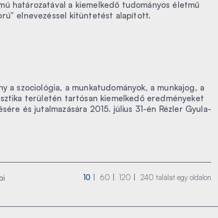
ámú határozatával a kiemelkedő tudományos életmű
rú” elnevezéssel kitüntetést alapított.
ány a szociológia, a munkatudományok, a munkajog, a
isztika területén tartósan kiemelkedő eredményeket
sére és jutalmazására 2015. július 31-én Rézler Gyula-
10
60
120
240
találat egy oldalon
bi