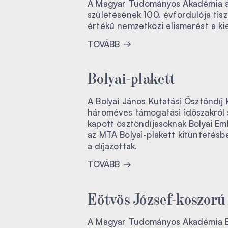
A Magyar Tudományos Akadémia a 
születésének 100. évfordulója tis
értékű nemzetközi elismerést a k
TOVÁBB
Bolyai-plakett
A Bolyai János Kutatási Ösztöndíj
hároméves támogatási időszakról s
kapott ösztöndíjasoknak Bolyai Eml
az MTA Bolyai-plakett kitüntetésb
a díjazottak.
TOVÁBB
Eötvös József-koszorú
A Magyar Tudományos Akadémia El