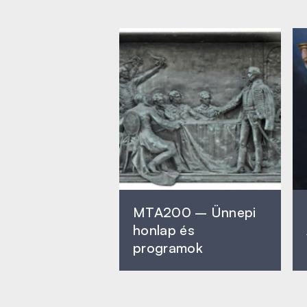
MTA200 – Ünnepi
honlap és
programok