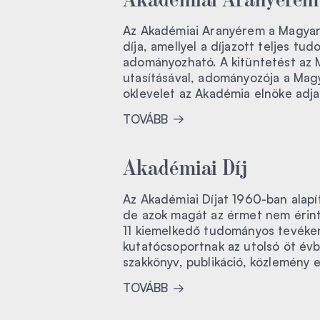
Az Akadémiai Aranyérem a Magya
díja, amellyel a díjazott teljes t
adományozható. A kitüntetést az MT
utasításával, adományozója a Ma
oklevelet az Akadémia elnöke adja
TOVÁBB
Akadémiai Díj
Az Akadémiai Díjat 1960-ban alapít
de azok magát az érmet nem érin
11 kiemelkedő tudományos tevéke
kutatócsoportnak az utolsó öt évb
szakkönyv, publikáció, közlemény 
TOVÁBB