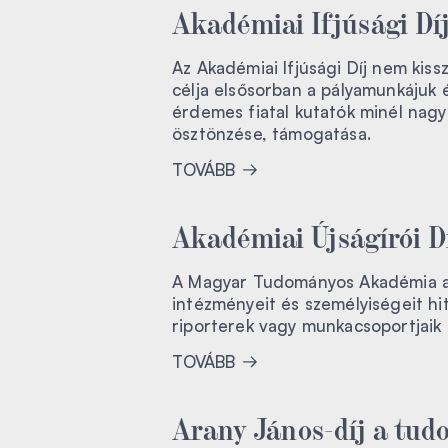
Akadémiai Ifjúsági Dí
Az Akadémiai Ifjúsági Díj nem kis
célja elsősorban a pályamunkájuk é
érdemes fiatal kutatók minél nag
ösztönzése, támogatása.
TOVÁBB
Akadémiai Újságírói D
A Magyar Tudományos Akadémia a
intézményeit és személyiségeit hi
riporterek vagy munkacsoportjaik e
TOVÁBB
Arany János-díj a tud