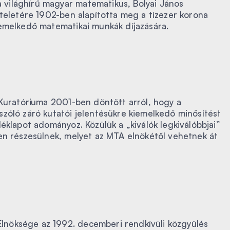
világhírű magyar matematikus, Bolyai János
zteletére 1902-ben alapította meg a tízezer korona
iemelkedő matematikai munkák díjazására.
 Kuratóriuma 2001-ben döntött arról, hogy a
zóló záró kutatói jelentésükre kiemelkedő minősítést
éklapot adományoz. Közülük a „kiválók legkiválóbbjai”
en részesülnek, melyet az MTA elnökétől vehetnek át
nöksége az 1992. decemberi rendkívüli közgyűlés