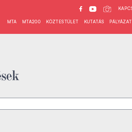
KAPC
MTA
MTA200
KÖZTESTÜLET
KUTATÁS
PÁLYÁZA
ések