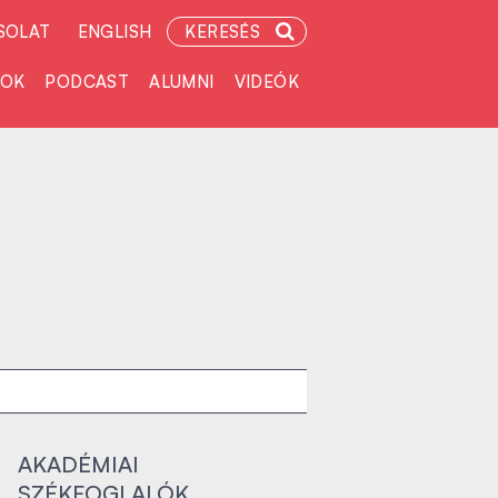
SOLAT
ENGLISH
KERESÉS
TOK
PODCAST
ALUMNI
VIDEÓK
AKADÉMIAI
SZÉKFOGLALÓK