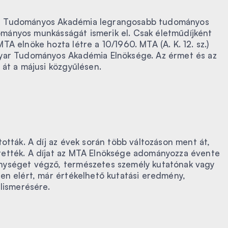
r Tudományos Akadémia legrangosabb tudományos
udományos munkásságát ismerik el. Csak életműdíjként
A elnöke hozta létre a 10/1960. MTA (A. K. 12. sz.)
gyar Tudományos Akadémia Elnöksége. Az érmet és az
 át a májusi közgyűlésen.
ották. A díj az évek során több változáson ment át,
tették. A díjat az MTA Elnöksége adományozza évente
nységet végző, természetes személy kutatónak vagy
en elért, már értékelhető kutatási eredmény,
elismerésére.