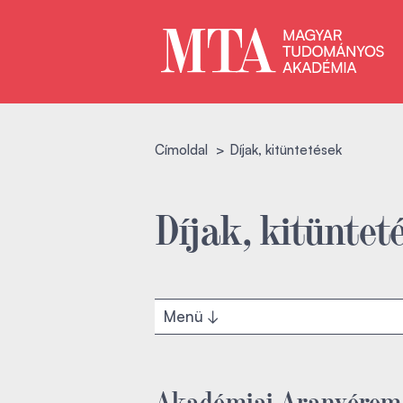
Címoldal
Díjak, kitüntetések
Díjak, kitüntet
Menü
Akadémiai Aranyérem