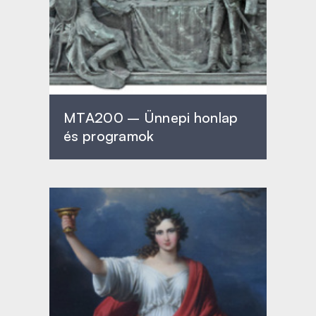
MTA200 – Ünnepi honlap
és programok