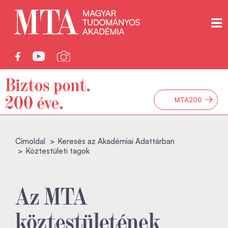
→
MTA200
Címoldal
Keresés az Akadémiai Adattárban
Köztestületi tagok
Az MTA
köztestületének