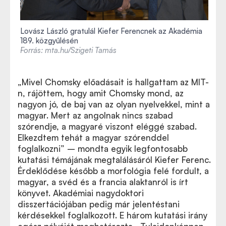
Lovász László gratulál Kiefer Ferencnek az Akadémia
189. közgyűlésén
Forrás: mta.hu/Szigeti Tamás
„Mivel Chomsky előadásait is hallgattam az MIT-
n, rájöttem, hogy amit Chomsky mond, az
nagyon jó, de baj van az olyan nyelvekkel, mint a
magyar. Mert az angolnak nincs szabad
szórendje, a magyaré viszont eléggé szabad.
Elkezdtem tehát a magyar szórenddel
foglalkozni” – mondta egyik legfontosabb
kutatási témájának megtalálásáról Kiefer Ferenc.
Érdeklődése később a morfológia felé fordult, a
magyar, a svéd és a francia alaktanról is írt
könyvet. Akadémiai nagydoktori
disszertációjában pedig már jelentéstani
kérdésekkel foglalkozott. E három kutatási irány