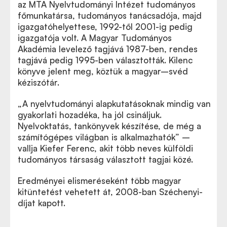
az MTA Nyelvtudományi Intézet tudományos
főmunkatársa, tudományos tanácsadója, majd
igazgatóhelyettese, 1992-től 2001-ig pedig
igazgatója volt. A Magyar Tudományos
Akadémia levelező tagjává 1987-ben, rendes
tagjává pedig 1995-ben választották. Kilenc
könyve jelent meg, köztük a magyar–svéd
kéziszótár.
„A nyelvtudományi alapkutatásoknak mindig van
gyakorlati hozadéka, ha jól csináljuk.
Nyelvoktatás, tankönyvek készítése, de még a
számítógépes világban is alkalmazhatók” –
vallja Kiefer Ferenc, akit több neves külföldi
tudományos társaság választott tagjai közé.
Eredményei elismeréseként több magyar
kitüntetést vehetett át, 2008-ban Széchenyi-
díjat kapott.