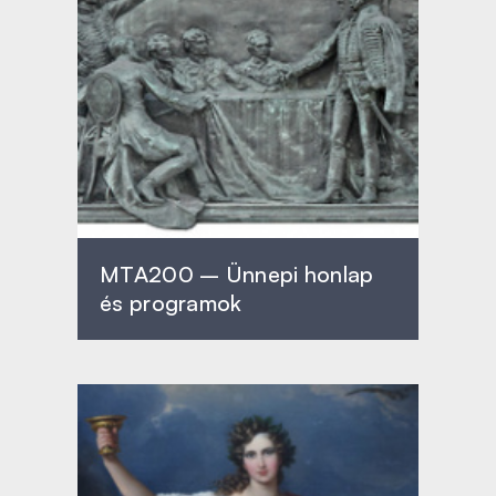
MTA200 – Ünnepi honlap
és programok