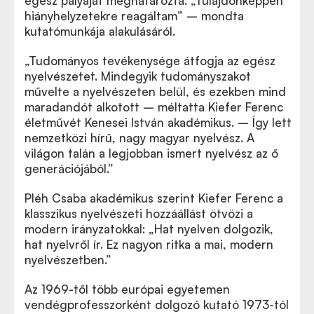
egész pályáját meghatározta. „Tulajdonképpen
hiányhelyzetekre reagáltam” – mondta
kutatómunkája alakulásáról.
„Tudományos tevékenysége átfogja az egész
nyelvészetet. Mindegyik tudományszakot
művelte a nyelvészeten belül, és ezekben mind
maradandót alkotott – méltatta Kiefer Ferenc
életművét Kenesei István akadémikus. – Így lett
nemzetközi hírű, nagy magyar nyelvész. A
világon talán a legjobban ismert nyelvész az ő
generációjából.”
Pléh Csaba akadémikus szerint Kiefer Ferenc a
klasszikus nyelvészeti hozzáállást ötvözi a
modern irányzatokkal: „Hat nyelven dolgozik,
hat nyelvről ír. Ez nagyon ritka a mai, modern
nyelvészetben.”
Az 1969-től több európai egyetemen
vendégprofesszorként dolgozó kutató 1973-tól