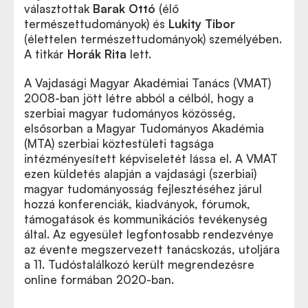
választottak
Barak Ottó
(élő
természettudományok) és
Lukity Tibor
(élettelen természettudományok) személyében.
A titkár
Horák Rita
lett.
A Vajdasági Magyar Akadémiai Tanács (VMAT)
2008-ban jött létre abból a célból, hogy a
szerbiai magyar tudományos közösség,
elsősorban a Magyar Tudományos Akadémia
(MTA) szerbiai köztestületi tagsága
intézményesített képviseletét lássa el. A VMAT
ezen küldetés alapján a vajdasági (szerbiai)
magyar tudományosság fejlesztéséhez járul
hozzá konferenciák, kiadványok, fórumok,
támogatások és kommunikációs tevékenység
által. Az egyesület legfontosabb rendezvénye
az évente megszervezett tanácskozás, utoljára
a 11. Tudóstalálkozó került megrendezésre
online formában 2020-ban.