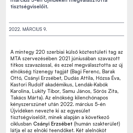
tisztségviselőit.
2022. MÁRCIUS 9.
A mintegy 220 szerbiai külső köztestületi tag az
MTA szervezésében 2021 júniusában szavazott
titkos szavazással, és ezzel megválasztotta az új
elnökség tizenegy tagját (Bagi Ferenc, Barak
Ottó, Csányi Erzsébet, Dudás Attila, Hózsa Éva,
Kastori Rudolf akadémikus, Lendák-Kabók
Karolina, Lukity Tibor, Samu János, Sörös Zita,
Takács Márta). Az elnökség kilenchónapos
kényszerszünet után 2022. március 5-én
Újvidéken nevezte ki az egyesület
tisztségviselőit, minek alapján a következő
ciklusban
Csányi Erzsébet
(humán szakterület)
látja el az elnöki teendőket. Két alelnököt