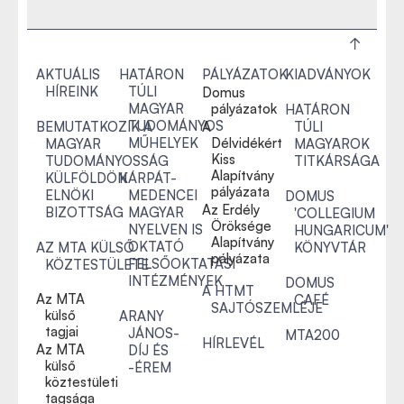
AKTUÁLIS
HATÁRON
PÁLYÁZATOK
KIADVÁNYOK
HÍREINK
TÚLI
Domus
MAGYAR
pályázatok
HATÁRON
TUDOMÁNYOS
BEMUTATKOZIK A
A
TÚLI
MŰHELYEK
Délvidékért
MAGYAR
MAGYAROK
Kiss
TUDOMÁNYOSSÁG
TITKÁRSÁGA
Alapítvány
KÜLFÖLDÖN
KÁRPÁT-
pályázata
ELNÖKI
MEDENCEI
DOMUS
Az Erdély
BIZOTTSÁG
MAGYAR
'COLLEGIUM
Öröksége
NYELVEN IS
HUNGARICUM'
Alapítvány
OKTATÓ
AZ MTA KÜLSŐ
KÖNYVTÁR
pályázata
FELSŐOKTATÁSI
KÖZTESTÜLETE
INTÉZMÉNYEK
DOMUS
A HTMT
Az MTA
CAFÉ
SAJTÓSZEMLÉJE
külső
ARANY
tagjai
JÁNOS-
MTA200
HÍRLEVÉL
Az MTA
DÍJ ÉS
külső
-ÉREM
köztestületi
tagsága