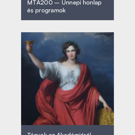
MTA200 – Ünnepi honlap
és programok
Tények az Akadémiáról