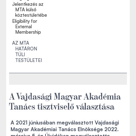
Jelentkezés az
MTA külső
köztestületébe
Eligibility for
External
Membership
AZ MTA
HATÁRON
TÚLI
TESTÜLETEI
A Vajdasági Magyar Akadémia
Tanács tisztviselő választása
A 2021 júniusában megválasztott Vajdasági
Magyar Akadémiai Tanács Elnöksége 2022.
március 5-én Újvidéken megválasztotta