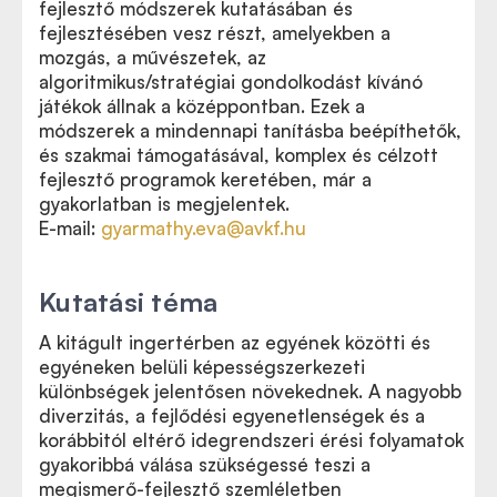
fejlesztő módszerek kutatásában és
fejlesztésében vesz részt, amelyekben a
mozgás, a művészetek, az
algoritmikus/stratégiai gondolkodást kívánó
játékok állnak a középpontban. Ezek a
módszerek a mindennapi tanításba beépíthetők,
és szakmai támogatásával, komplex és célzott
fejlesztő programok keretében, már a
gyakorlatban is megjelentek.
E-mail:
gyarmathy.eva@avkf.hu
Kutatási téma
A kitágult ingertérben az egyének közötti és
egyéneken belüli képességszerkezeti
különbségek jelentősen növekednek. A nagyobb
diverzitás, a fejlődési egyenetlenségek és a
korábbitól eltérő idegrendszeri érési folyamatok
gyakoribbá válása szükségessé teszi a
megismerő-fejlesztő szemléletben