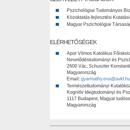
Pszichológiai Tudományos Biz
Közoktatás-fejlesztési Kutatás
Magyar Pszichológiai Társasá
ELÉRHETŐSÉGEK
Apor Vilmos Katolikus Főiskol
Nevelődéstudományi és Pszic
2600 Vác, Schuszter Konstantin
Magyarország
Email:
gyarmathy.eva@avkf.h
Természettudományi Kutatókö
Kognitív Idegtudományi és Pszi
1117 Budapest, Magyar tudósok
Magyarország