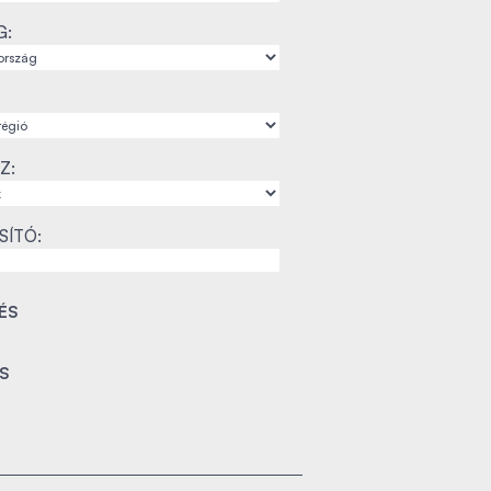
G:
Z:
SÍTÓ: