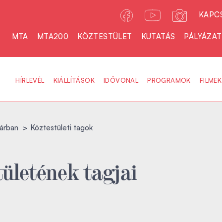
KAPC
MTA
MTA200
KÖZTESTÜLET
KUTATÁS
PÁLYÁZA
HÍRLEVÉL
KIÁLLÍTÁSOK
IDŐVONAL
PROGRAMOK
FILMEK
árban
Köztestületi tagok
ületének tagjai