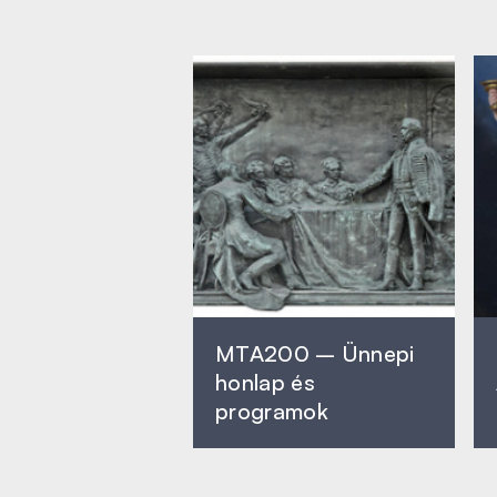
MTA200 – Ünnepi
honlap és
programok