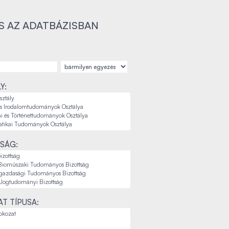
S AZ ADATBÁZISBAN
Y:
SÁG:
T TÍPUSA: