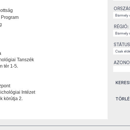
ORSZÁ
ottság
i Program
g
RÉGIÓ:
STÁTUS
a
hológiai Tanszék
AZONO
 tér 1-5.
u
zpont
chológiai Intézet
 körútja 2.