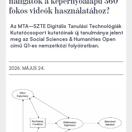
hallgatók a képernyőalapú 360
fokos videók használatához?
Az MTA–SZTE Digitális Tanulási Technológiák
Kutatócsoport kutatóinak új tanulmánya jelent
meg az Social Sciences & Humanities Open
című Q1-es nemzetközi folyóiratban.
2026. MÁJUS 24.