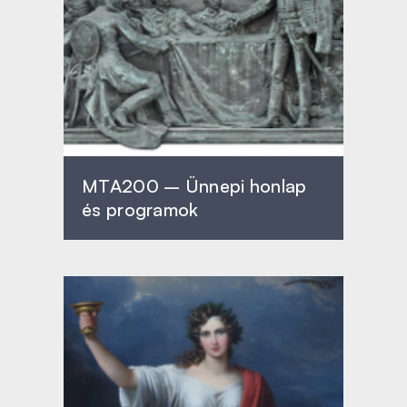
MTA200 – Ünnepi honlap
és programok