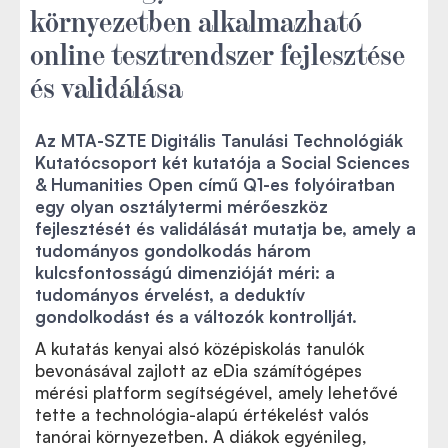
környezetben alkalmazható
online tesztrendszer fejlesztése
és validálása
Az MTA-SZTE Digitális Tanulási Technológiák
Kutatócsoport két kutatója a Social Sciences
& Humanities Open című Q1-es folyóiratban
egy olyan osztálytermi mérőeszköz
fejlesztését és validálását mutatja be, amely a
tudományos gondolkodás három
kulcsfontosságú dimenzióját méri: a
tudományos érvelést, a deduktív
gondolkodást és a változók kontrollját.
A kutatás kenyai alsó középiskolás tanulók
bevonásával zajlott az eDia számítógépes
mérési platform segítségével, amely lehetővé
tette a technológia-alapú értékelést valós
tanórai környezetben. A diákok egyénileg,