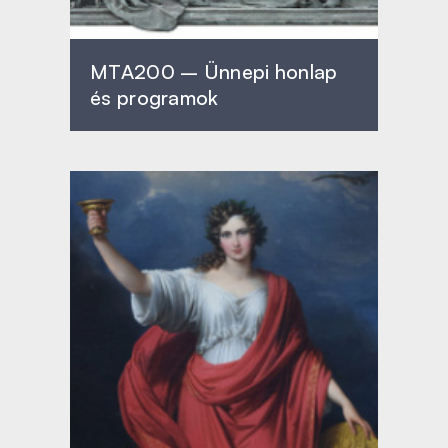
MTA200 – Ünnepi honlap
és programok