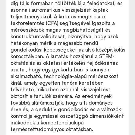
digitális formában töltötték ki a feladatokat, és
azonnali automatikus visszajelzést kaptak
teljesítményükről. A kutatás megerősítő
faktorelemzés (CFA) segítségével igazolta a
mérőeszközök magas megbízhatóságát és
konstruktumvaliditását, bizonyítva, hogy azok
hatékonyan mérik a magasabb rendű
gondolkodási képességeket az alsó középiskolás
korosztályban. A kutatás hozzájárul a STEM-
oktatás és az oktatási értékelés fejlődéséhez
azáltal, hogy egy gyakorlatban is könnyen
alkalmazható, technológia-alapú mérőeszközt
kínál, amely egyetlen tanóra keretében
felvehető, miközben azonnali visszajelzést
biztosít a tanulók számára. Az eredmények
továbbá alátámasztják, hogy a tudományos
érvelés, a deduktív gondolkodás és a változók
kontrollja egymással összefüggő dimenziókként
működnek a kompetenciaalapú
természettudományos oktatásban.