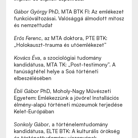
Gábor György
PhD, MTA BTK FI: Az emlékezet
funkcióváltozásai. Valósággá álmodott mítosz
és nemzettudat
Erős Ferenc
, az MTA doktora, PTE BTK:
„Holokauszt-trauma és utóemlékezet”
Kovács Éva
, a szociológiai tudomány
kandidátusa, MTA TK: „Post-testimony”. A
tanúságtétel helye a Soá történeti
elbeszélésében
Ébli Gábor
PhD, Moholy-Nagy Művészeti
Egyetem: Emlékezzünk a jövőre! Installációs
élmény-alapú történeti múzeumok terjedése
Kelet-Európában
Sonkoly Gábor
, a történelemtudomány
kandidátusa, ELTE BTK: A kulturális örökség
és történettudomány viszonyának