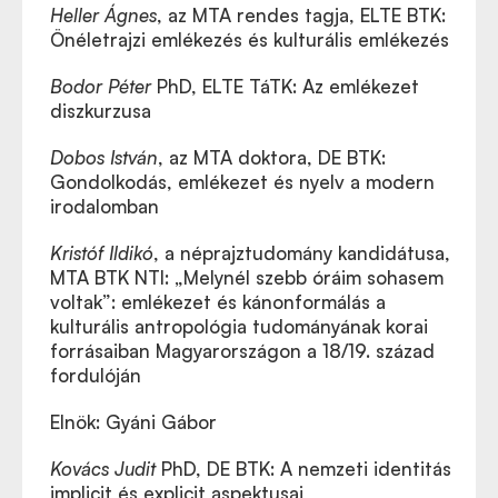
Heller Ágnes
, az MTA rendes tagja, ELTE BTK:
Önéletrajzi emlékezés és kulturális emlékezés
Bodor Péter
PhD, ELTE TáTK: Az emlékezet
diszkurzusa
Dobos István
, az MTA doktora, DE BTK:
Gondolkodás, emlékezet és nyelv a modern
irodalomban
Kristóf Ildikó
, a néprajztudomány kandidátusa,
MTA BTK NTI: „Melynél szebb óráim sohasem
voltak”: emlékezet és kánonformálás a
kulturális antropológia tudományának korai
forrásaiban Magyarországon a 18/19. század
fordulóján
Elnök: Gyáni Gábor
Kovács Judit
PhD, DE BTK: A nemzeti identitás
implicit és explicit aspektusai