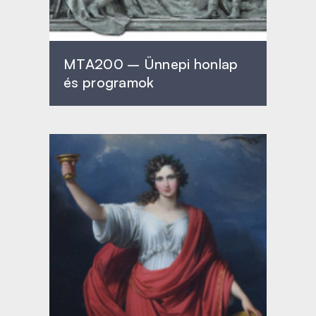
MTA200 – Ünnepi honlap
és programok