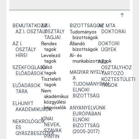
BEMUTATKOZIK
AZ I.
BIZOTTSÁGOK
AZ MTA
AZ I. OSZTÁLY
OSZTÁLY
DOKTORAI
Tudományos
TAGJAI
bizottságok
AZ I.
Rendes
Állandó
DOKTORI
tagok
bizottságok
OSZTÁLY
ÜGYEK
HÍREI
Levelező
Al- és
tagok
munkabizottságok
AZ I.
Külső
SZÉKFOGLALÓ
OSZTÁLYHOZ
MAGYAR NYELV
tagok
ELŐADÁSOK
TARTOZÓ
A
Tiszteleti
KÖZTESTÜLETI
TUDOMÁNYBAN
tagok
TAGOK
ELŐADÁSOK
ELNÖKI
Nem
TÁRA
BIZOTTSÁG
akadémikus
közgyűlési
ELHUNYT
képviselők
ANYANYELVÜNK
AKADÉMIKUSOK
EURÓPÁBAN
KÍNAI
ELNÖKI
NEKROLÓGOK
NEVEK,
BIZOTTSÁG
ÉS
SZAVAK
(2005-2017)
GYÁSZBESZÉDEK
PINYIN