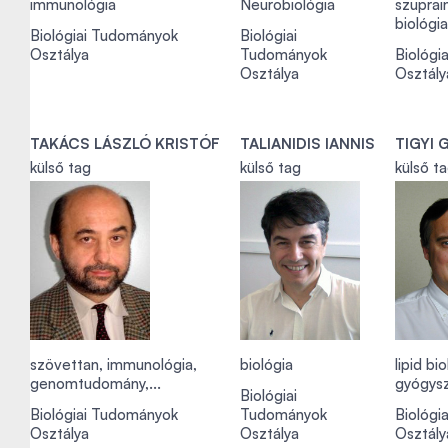
immunológia
Neurobiológia
szuprain
biológia
Biológiai Tudományok
Biológiai
Osztálya
Tudományok
Biológi
Osztálya
Osztály
TAKÁCS LÁSZLÓ KRISTÓF
TALIANIDIS IANNIS
TIGYI 
külső tag
külső tag
külső t
szövettan, immunológia,
biológia
lipid bi
genomtudomány,...
gyógysz
Biológiai
Biológiai Tudományok
Tudományok
Biológi
Osztálya
Osztálya
Osztály