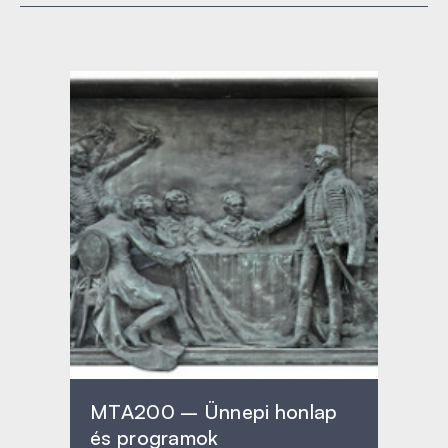
MTA200 – Ünnepi honlap
és programok