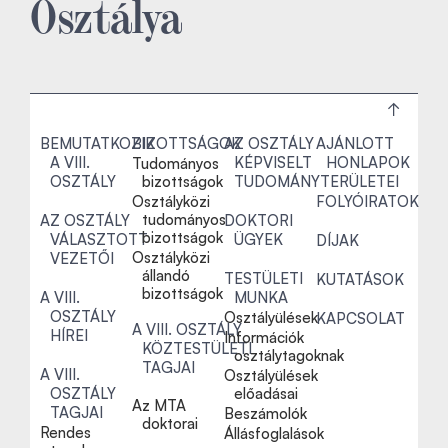
Osztálya
BEMUTATKOZIK
BIZOTTSÁGOK
AZ OSZTÁLY
AJÁNLOTT
A VIII.
KÉPVISELT
HONLAPOK
Tudományos
OSZTÁLY
bizottságok
TUDOMÁNYTERÜLETEI
Osztályközi
FOLYÓIRATOK
tudományos
AZ OSZTÁLY
DOKTORI
bizottságok
VÁLASZTOTT
ÜGYEK
DÍJAK
Osztályközi
VEZETŐI
állandó
TESTÜLETI
KUTATÁSOK
bizottságok
A VIII.
MUNKA
OSZTÁLY
Osztályülések
KAPCSOLAT
A VIII. OSZTÁLY
HÍREI
Információk
KÖZTESTÜLETI
osztálytagoknak
TAGJAI
A VIII.
Osztályülések
OSZTÁLY
előadásai
Az MTA
TAGJAI
Beszámolók
doktorai
Rendes
Állásfoglalások