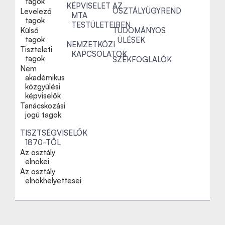
tagok
KÉPVISELET AZ
OSZTÁLYÜGYREND
Levelező
MTA
tagok
TESTÜLETEIBEN
Külső
TUDOMÁNYOS
tagok
ÜLÉSEK
NEMZETKÖZI
Tiszteleti
KAPCSOLATOK
tagok
SZÉKFOGLALÓK
Nem
akadémikus
közgyűlési
képviselők
Tanácskozási
jogú tagok
TISZTSÉGVISELŐK
1870-TŐL
Az osztály
elnökei
Az osztály
elnökhelyettesei