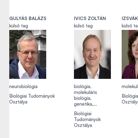
GULYÁS BALÁZS
IVICS ZOLTÁN
IZSVÁ
külső tag
külső tag
külső t
neurobiológia
biológia,
molekulá
molekuláris
Biológiai Tudományok
Biológi
biológia,
Osztálya
Osztály
genetika,...
Biológiai
Tudományok
Osztálya