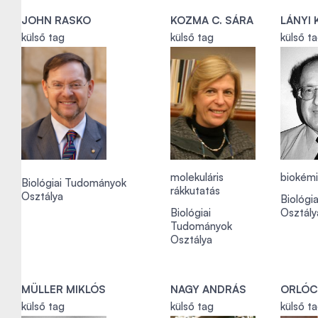
JOHN RASKO
KOZMA C. SÁRA
LÁNYI 
külső tag
külső tag
külső t
molekuláris
biokémia
Biológiai Tudományok
rákkutatás
Osztálya
Biológi
Biológiai
Osztály
Tudományok
Osztálya
MÜLLER MIKLÓS
NAGY ANDRÁS
ORLÓC
külső tag
külső tag
külső t