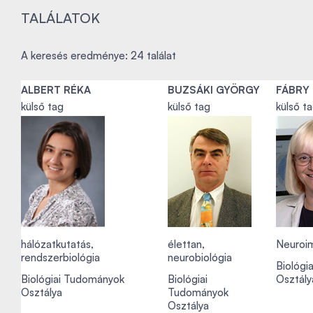
TALÁLATOK
A keresés eredménye: 24 találat
ALBERT RÉKA
BUZSÁKI GYÖRGY
FÁBRY
külső tag
külső tag
külső t
hálózatkutatás,
élettan,
Neuroi
rendszerbiológia
neurobiológia
Biológi
Biológiai Tudományok
Biológiai
Osztály
Osztálya
Tudományok
Osztálya