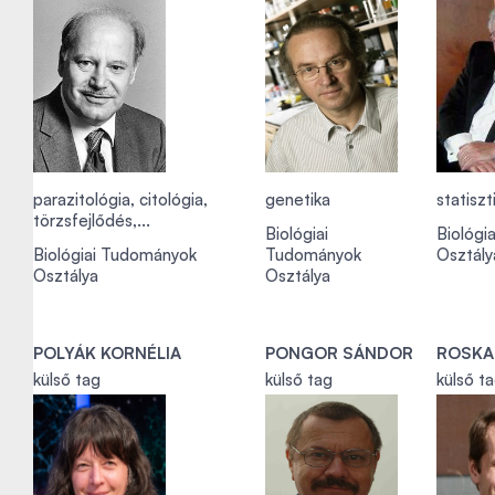
parazitológia, citológia,
genetika
statiszt
törzsfejlődés,...
Biológiai
Biológi
Biológiai Tudományok
Tudományok
Osztály
Osztálya
Osztálya
POLYÁK KORNÉLIA
PONGOR SÁNDOR
ROSKA
külső tag
külső tag
külső t