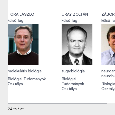
TORA LÁSZLÓ
URAY ZOLTÁN
ZÁBOR
külső tag
külső tag
külső t
molekuláris biológia
sugárbiológia
neuroan
neurobi
Biológiai Tudományok
Biológiai
Osztálya
Tudományok
Biológi
Osztálya
Osztály
24 találat