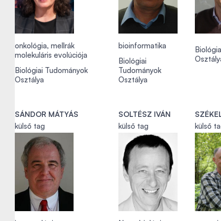
onkológia, mellrák
bioinformatika
Biológi
molekuláris evolúciója
Osztály
Biológiai
Biológiai Tudományok
Tudományok
Osztálya
Osztálya
SÁNDOR MÁTYÁS
SOLTÉSZ IVÁN
SZÉKE
külső tag
külső tag
külső t