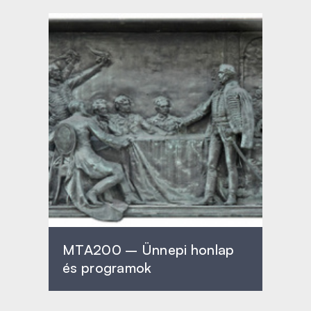
MTA200 – Ünnepi honlap
és programok