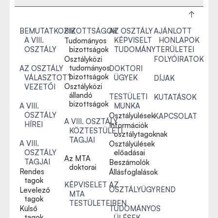
BEMUTATKOZIK
BIZOTTSÁGOK
AZ OSZTÁLY
AJÁNLOTT
A VIII.
KÉPVISELT
HONLAPOK
Tudományos
OSZTÁLY
bizottságok
TUDOMÁNYTERÜLETEI
Osztályközi
FOLYÓIRATOK
tudományos
AZ OSZTÁLY
DOKTORI
bizottságok
VÁLASZTOTT
ÜGYEK
DÍJAK
Osztályközi
VEZETŐI
állandó
TESTÜLETI
KUTATÁSOK
bizottságok
A VIII.
MUNKA
OSZTÁLY
Osztályülések
KAPCSOLAT
A VIII. OSZTÁLY
HÍREI
Információk
KÖZTESTÜLETI
osztálytagoknak
TAGJAI
A VIII.
Osztályülések
OSZTÁLY
előadásai
Az MTA
TAGJAI
Beszámolók
doktorai
Rendes
Állásfoglalások
tagok
KÉPVISELET AZ
OSZTÁLYÜGYREND
Levelező
MTA
tagok
TESTÜLETEIBEN
Külső
TUDOMÁNYOS
tagok
ÜLÉSEK