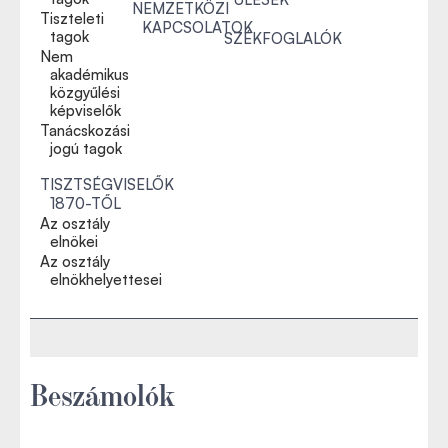
NEMZETKÖZI
Tiszteleti
KAPCSOLATOK
tagok
SZÉKFOGLALÓK
Nem
akadémikus
közgyűlési
képviselők
Tanácskozási
jogú tagok
TISZTSÉGVISELŐK
1870-TŐL
Az osztály
elnökei
Az osztály
elnökhelyettesei
Beszámolók