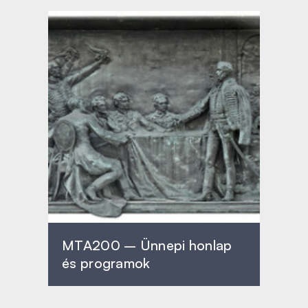
MTA200 – Ünnepi honlap
és programok