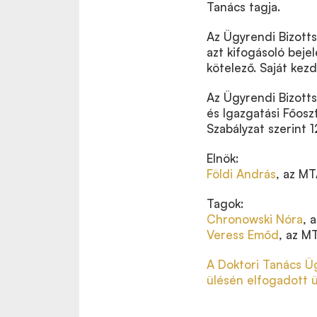
Tanács tagja.
Az Ügyrendi Bizottsá
azt kifogásoló beje
kötelező. Saját kez
Az Ügyrendi Bizotts
és Igazgatási Főoszt
Szabályzat szerint 12
Elnök:
Földi András
, az MT
Tagok:
Chronowski Nóra
, 
Veress Emőd
, az M
A Doktori Tanács Üg
ülésén elfogadott 