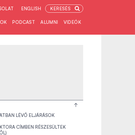
SOLAT
ENGLISH
KERESÉS
TOK
PODCAST
ALUMNI
VIDEÓK
ATBAN LÉVŐ ELJÁRÁSOK
KTORA CÍMBEN RÉSZESÜLTEK
TŐL)