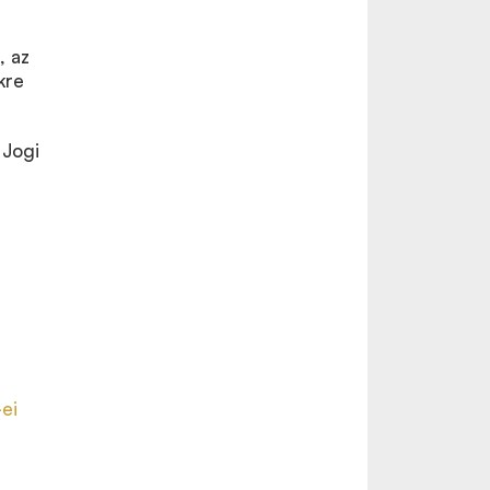
, az
kre
 Jogi
ei