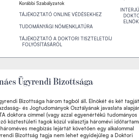
Korábbi Szabályzatok
INTERJ
TÁJÉKOZTATÓ ONLINE VÉDÉSEKHEZ
DOKTO
ELNÖK
TUDOMÁNYÁGI NÓMENKLATÚRA
TÁJÉKOZTATÓ A DOKTORI TISZTELETDÍJ
FOLYÓSÍTÁSÁRÓL
nács Ügyrendi Bizottsága
yrendi Bizottsága három tagból áll. Elnökét és két tagját
azdaság- és Jogtudományok Osztályának javaslata alapjá
A doktora címmel (vagy azzal egyenértékű tudományos
ező köztestületi tagok közül választja háromévi időtartam
a hároméves megbízás lejártát követően egy alkalommal
rendi Bizottság tagja nem lehet egyidejűleg a Doktori