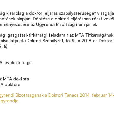
g kizárólag a doktori eljárás szabályszerűségét vizsgálja
lentések alapján. Döntése a doktori eljárásban részt vevő
deményezésére az Ügyrendi Bizottság nem jár el.
ág igazgatási-titkársági feladatait az MTA Titkárságának
álya látja el. (Doktori Szabályzat, 15. §., a 2018-as Doktori
. §)
A levelező tagja
az MTA doktora
TA doktora
yrendi Bizottságának a Doktori Tanács 2014. február 14-
ügyrendje