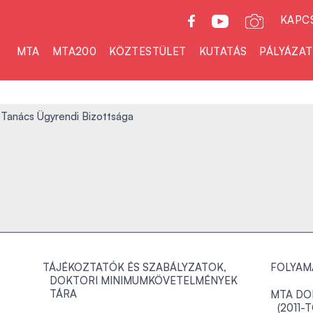
KAPC
MTA
MTA200
KÖZTESTÜLET
KUTATÁS
PÁLYÁZA
 Tanács Ügyrendi Bizottsága
TÁJÉKOZTATÓK ÉS SZABÁLYZATOK,
FOLYAM
DOKTORI MINIMUMKÖVETELMÉNYEK
TÁRA
MTA DO
(2011-