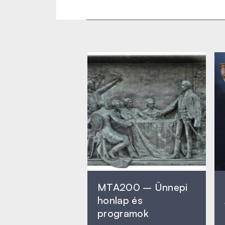
MTA200 – Ünnepi
honlap és
programok