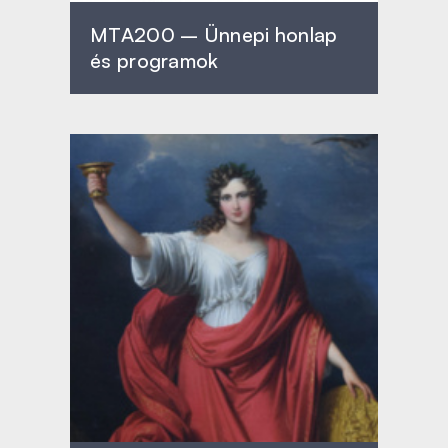
MTA200 – Ünnepi honlap
és programok