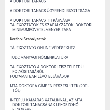
A DOKTORI TANÁCS
A DOKTORI TANÁCS ÜGYRENDI BIZOTTSÁGA
A DOKTORI TANÁCS TITKÁRSÁGA
TÁJÉKOZTATÓK ÉS SZABÁLYZATOK, DOKTORI
MINIMUMKÖVETELMÉNYEK TÁRA
Korábbi Szabályzatok
TÁJÉKOZTATÓ ONLINE VÉDÉSEKHEZ
TUDOMÁNYÁGI NÓMENKLATÚRA
TÁJÉKOZTATÓ A DOKTORI TISZTELETDÍJ
FOLYÓSÍTÁSÁRÓL
FOLYAMATBAN LÉVŐ ELJÁRÁSOK
MTA DOKTORA CÍMBEN RÉSZESÜLTEK (2011-
TŐL)
INTERJÚ KAMARÁS KATALINNAL, AZ MTA
DOKTORI TANÁCSÁNAK LEKÖSZÖNŐ
ELNÖKÉVEL