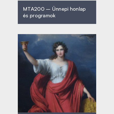
MTA200 – Ünnepi honlap
és programok