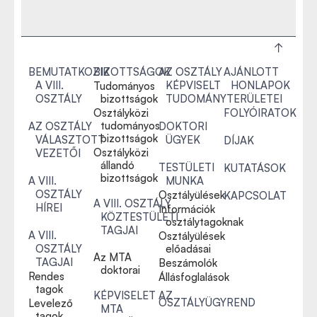
BEMUTATKOZIK
BIZOTTSÁGOK
AZ OSZTÁLY
AJÁNLOTT
A VIII.
KÉPVISELT
HONLAPOK
Tudományos
OSZTÁLY
bizottságok
TUDOMÁNYTERÜLETEI
Osztályközi
FOLYÓIRATOK
tudományos
AZ OSZTÁLY
DOKTORI
bizottságok
VÁLASZTOTT
ÜGYEK
DÍJAK
Osztályközi
VEZETŐI
állandó
TESTÜLETI
KUTATÁSOK
bizottságok
A VIII.
MUNKA
OSZTÁLY
Osztályülések
KAPCSOLAT
A VIII. OSZTÁLY
HÍREI
Információk
KÖZTESTÜLETI
osztálytagoknak
TAGJAI
A VIII.
Osztályülések
OSZTÁLY
előadásai
Az MTA
TAGJAI
Beszámolók
doktorai
Rendes
Állásfoglalások
tagok
KÉPVISELET AZ
OSZTÁLYÜGYREND
Levelező
MTA
tagok