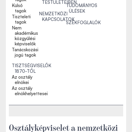
TESTÜLETEIBEN
Külső
TUDOMÁNYOS
tagok
ÜLÉSEK
NEMZETKÖZI
Tiszteleti
KAPCSOLATOK
tagok
SZÉKFOGLALÓK
Nem
akadémikus
közgyűlési
képviselők
Tanácskozási
jogú tagok
TISZTSÉGVISELŐK
1870-TŐL
Az osztály
elnökei
Az osztály
elnökhelyettesei
Osztályképviselet a nemzetközi