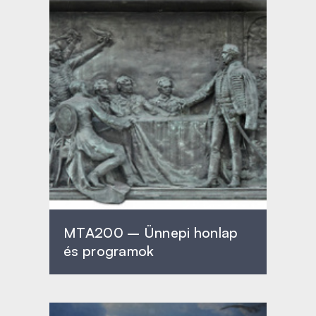
MTA200 – Ünnepi honlap
és programok