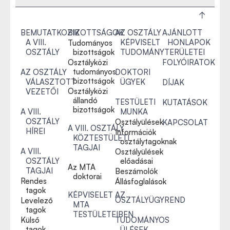
BEMUTATKOZIK
BIZOTTSÁGOK
AZ OSZTÁLY
AJÁNLOTT
A VIII.
KÉPVISELT
HONLAPOK
Tudományos
OSZTÁLY
bizottságok
TUDOMÁNYTERÜLETEI
Osztályközi
FOLYÓIRATOK
tudományos
AZ OSZTÁLY
DOKTORI
bizottságok
VÁLASZTOTT
ÜGYEK
DÍJAK
Osztályközi
VEZETŐI
állandó
TESTÜLETI
KUTATÁSOK
bizottságok
A VIII.
MUNKA
OSZTÁLY
Osztályülések
KAPCSOLAT
A VIII. OSZTÁLY
HÍREI
Információk
KÖZTESTÜLETI
osztálytagoknak
TAGJAI
A VIII.
Osztályülések
OSZTÁLY
előadásai
Az MTA
TAGJAI
Beszámolók
doktorai
Rendes
Állásfoglalások
tagok
KÉPVISELET AZ
OSZTÁLYÜGYREND
Levelező
MTA
tagok
TESTÜLETEIBEN
Külső
TUDOMÁNYOS
tagok
ÜLÉSEK