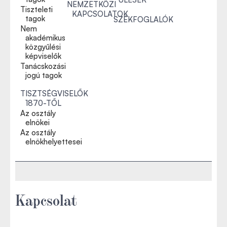
NEMZETKÖZI
Tiszteleti
KAPCSOLATOK
tagok
SZÉKFOGLALÓK
Nem
akadémikus
közgyűlési
képviselők
Tanácskozási
jogú tagok
TISZTSÉGVISELŐK
1870-TŐL
Az osztály
elnökei
Az osztály
elnökhelyettesei
Kapcsolat