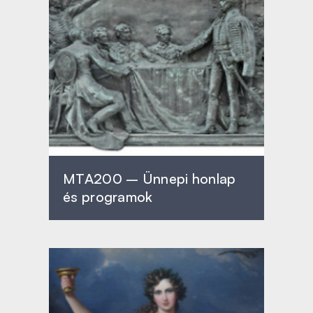
MTA200 – Ünnepi honlap
és programok