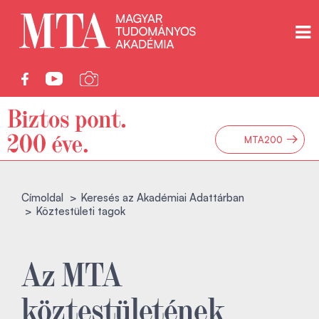
→
MTA200
Címoldal
Keresés az Akadémiai Adattárban
Köztestületi tagok
Az MTA
köztestületének