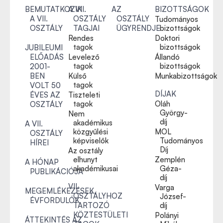
BEMUTATKOZIK
A VII.
AZ
BIZOTTSÁGOK
A VII.
OSZTÁLY
OSZTÁLY
Tudományos
OSZTÁLY
TAGJAI
ÜGYRENDJE
bizottságok
Rendes
Doktori
tagok
bizottságok
JUBILEUMI
ELŐADÁS
Levelező
Állandó
tagok
bizottságok
2001-
BEN
Külső
Munkabizottságok
tagok
VOLT 50
DÍJAK
ÉVES AZ
Tiszteleti
tagok
Oláh
OSZTÁLY
György-
Nem
díj
akadémikus
A VII.
közgyűlési
MOL
OSZTÁLY
képviselők
Tudományos
HÍREI
Díj
Az osztály
elhunyt
Zemplén
A HÓNAP
akadémikusai
Géza-
PUBLIKÁCIÓJA
díj
VII.
Varga
MEGEMLÉKEZÉSEK,
OSZTÁLYHOZ
József-
ÉVFORDULÓK
TARTOZÓ
díj
KÖZTESTÜLETI
Polányi
ÁTTEKINTÉS AZ