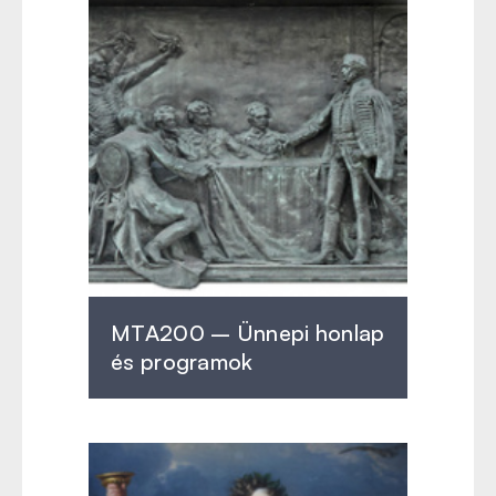
MTA200 – Ünnepi honlap
és programok