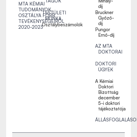
TAGOK
Mihály-
MTA KÉMIAI
díj
TUDOMÁNYOK
Bruckner
TESTÜLETI
OSZTÁLYA FŐBB
Győző-
MUNKA
TEVÉKENYSÉGEIRŐL
díj
Osztálybeszámolók
2020-2023
Pungor
Ernő-díj
AZ MTA
DOKTORAI
DOKTORI
ÜGYEK
A Kémiai
Doktori
Bizottság
december
5-i doktori
tájékoztatója
ÁLLÁSFOGLALÁSO