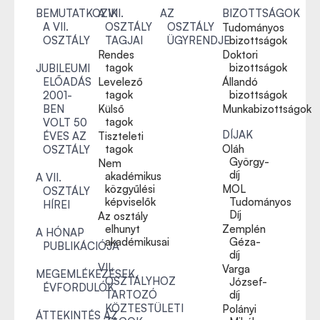
BEMUTATKOZIK
A VII.
AZ
BIZOTTSÁGOK
A VII.
OSZTÁLY
OSZTÁLY
Tudományos
OSZTÁLY
TAGJAI
ÜGYRENDJE
bizottságok
Rendes
Doktori
tagok
bizottságok
JUBILEUMI
ELŐADÁS
Levelező
Állandó
tagok
bizottságok
2001-
BEN
Külső
Munkabizottságok
tagok
VOLT 50
DÍJAK
ÉVES AZ
Tiszteleti
tagok
Oláh
OSZTÁLY
György-
Nem
díj
akadémikus
A VII.
közgyűlési
MOL
OSZTÁLY
képviselők
Tudományos
HÍREI
Díj
Az osztály
elhunyt
Zemplén
A HÓNAP
akadémikusai
Géza-
PUBLIKÁCIÓJA
díj
VII.
Varga
MEGEMLÉKEZÉSEK,
OSZTÁLYHOZ
József-
ÉVFORDULÓK
TARTOZÓ
díj
KÖZTESTÜLETI
Polányi
ÁTTEKINTÉS AZ