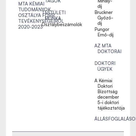
TAGOK
Mihály-
MTA KÉMIAI
díj
TUDOMÁNYOK
Bruckner
TESTÜLETI
OSZTÁLYA FŐBB
Győző-
MUNKA
TEVÉKENYSÉGEIRŐL
díj
Osztálybeszámolók
2020-2023
Pungor
Ernő-díj
AZ MTA
DOKTORAI
DOKTORI
ÜGYEK
A Kémiai
Doktori
Bizottság
december
5-i doktori
tájékoztatója
ÁLLÁSFOGLALÁSO