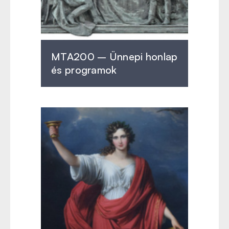
MTA200 – Ünnepi honlap
és programok