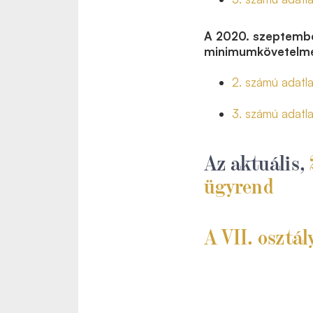
A 2020. szeptembe
minimumkövetelmén
2. számú adatl
3. számú adatl
Az aktuális,
ügyrend
A VII. osztá