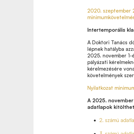
2020. szeptember 2
minimumkövetelmé
Intertemporális kl
A Doktori Tanács d
lépnek hatályba azz
2025. november 1-én
pályázati kérelmekn
kérelmezésére vona
követelmények szerin
Nyilatkozat minimu
A 2025. november 
adatlapok kitölthet
2. számú adatl
3. számú adatl