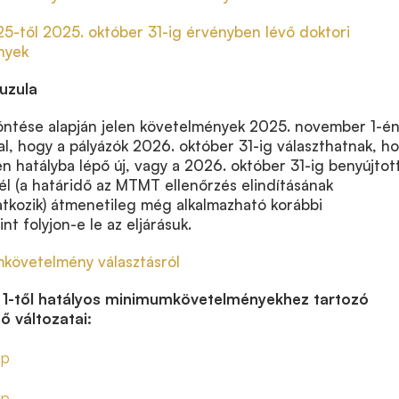
5-től 2025. október 31-ig érvényben lévő doktori
nyek
auzula
öntése alapján jelen követelmények 2025. november 1-é
al, hogy a pályázók 2026. október 31-ig választhatnak, h
 hatályba lépő új, vagy a 2026. október 31-ig benyújtot
él (a határidő az MTMT ellenőrzés elindításának
tkozik) átmenetileg még alkalmazható korábbi
t folyjon-e le az eljárásuk.
mkövetelmény választásról
1-től hatályos minimumkövetelményekhez tartozó
ő változatai:
ap
ap