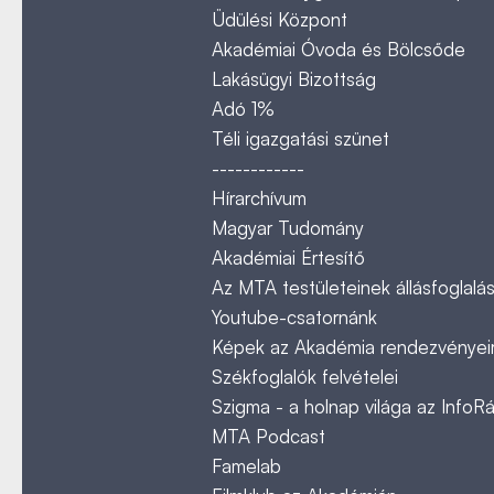
Üdülési Központ
Akadémiai Óvoda és Bölcsőde
Lakásügyi Bizottság
Adó 1%
Téli igazgatási szünet
------------
Hírarchívum
Magyar Tudomány
Akadémiai Értesítő
Az MTA testületeinek állásfoglalás
Youtube-csatornánk
Képek az Akadémia rendezvényeir
Székfoglalók felvételei
Szigma - a holnap világa az InfoR
MTA Podcast
Famelab