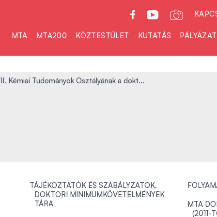
KAPC
MTA
MTA200
KÖZTESTÜLET
KUTATÁS
PÁLYÁZA
I. Kémiai Tudományok Osztályának a dokt...
TÁJÉKOZTATÓK ÉS SZABÁLYZATOK,
FOLYAM
DOKTORI MINIMUMKÖVETELMÉNYEK
TÁRA
MTA DO
(2011-