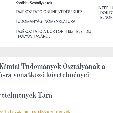
Korábbi Szabályzatok
INTERJ
TÁJÉKOZTATÓ ONLINE VÉDÉSEKHEZ
DOKTO
ELNÖK
TUDOMÁNYÁGI NÓMENKLATÚRA
TÁJÉKOZTATÓ A DOKTORI TISZTELETDÍJ
FOLYÓSÍTÁSÁRÓL
 Kémiai Tudományok Osztályának a
rásra vonatkozó követelményei
etelmények Tára
ől hatályos minimumkövetelmények