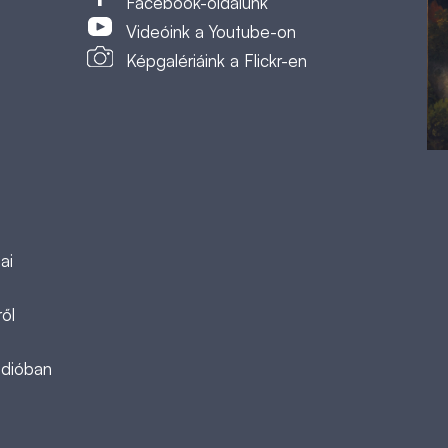
Facebook-oldalunk
Videóink a Youtube-on
Képgalériáink a Flickr-en
ai
ől
ádióban