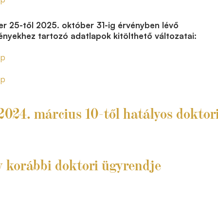
r 25-től 2025. október 31-ig érvényben lévő
yekhez tartozó adatlapok kitölthető változatai:
ap
ap
2024. március 10-től hatályos doktor
ly korábbi doktori ügyrendje