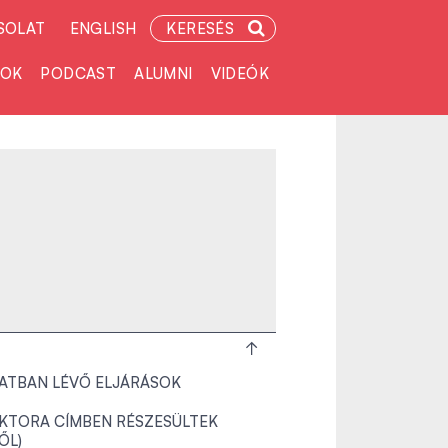
SOLAT
ENGLISH
KERESÉS
TOK
PODCAST
ALUMNI
VIDEÓK
ATBAN LÉVŐ ELJÁRÁSOK
KTORA CÍMBEN RÉSZESÜLTEK
TŐL)