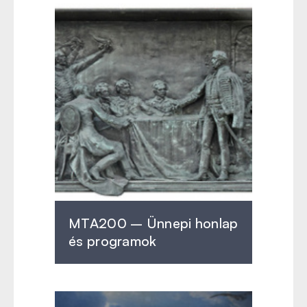
MTA200 – Ünnepi honlap
és programok