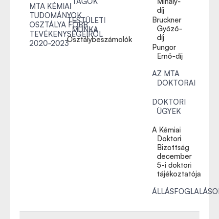
TAGOK
Mihály-
MTA KÉMIAI
díj
TUDOMÁNYOK
Bruckner
TESTÜLETI
OSZTÁLYA FŐBB
Győző-
MUNKA
TEVÉKENYSÉGEIRŐL
díj
Osztálybeszámolók
2020-2023
Pungor
Ernő-díj
AZ MTA
DOKTORAI
DOKTORI
ÜGYEK
A Kémiai
Doktori
Bizottság
december
5-i doktori
tájékoztatója
ÁLLÁSFOGLALÁSO