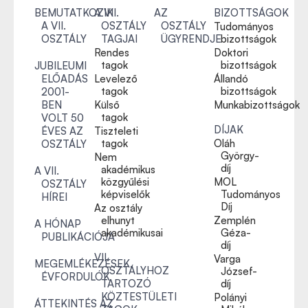
BEMUTATKOZIK
A VII.
AZ
BIZOTTSÁGOK
A VII.
OSZTÁLY
OSZTÁLY
Tudományos
OSZTÁLY
TAGJAI
ÜGYRENDJE
bizottságok
Rendes
Doktori
tagok
bizottságok
JUBILEUMI
ELŐADÁS
Levelező
Állandó
tagok
bizottságok
2001-
BEN
Külső
Munkabizottságok
tagok
VOLT 50
DÍJAK
ÉVES AZ
Tiszteleti
tagok
Oláh
OSZTÁLY
György-
Nem
díj
akadémikus
A VII.
közgyűlési
MOL
OSZTÁLY
képviselők
Tudományos
HÍREI
Díj
Az osztály
elhunyt
Zemplén
A HÓNAP
akadémikusai
Géza-
PUBLIKÁCIÓJA
díj
VII.
Varga
MEGEMLÉKEZÉSEK,
OSZTÁLYHOZ
József-
ÉVFORDULÓK
TARTOZÓ
díj
KÖZTESTÜLETI
Polányi
ÁTTEKINTÉS AZ