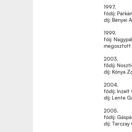
1997.
fődíj: Párká
díj: Bényei A
1999.
főíj: Nagypá
megosztott 
2003.
fõdíj: Noszt
díj: Kónya Z
2004.
fődíj: Inzel
díj: Lente 
2005.
fődíj: Gásp
díj: Tarczay