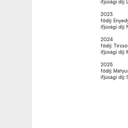
ifjúsági díj
2023
fődíj: Enye
ifjúsági díj
2024
fődíj: Tircs
ifjúsági díj
2025
fődíj: Mátyu
ifjúsági dí