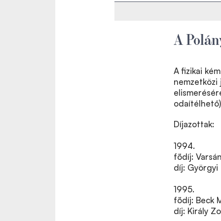
A Polán
A fizikai ké
nemzetközi
elismerésére
odaítélhető)
Díjazottak:
1994.
fõdíj: Varsá
díj: Györgyi
1995.
fõdíj: Beck 
díj: Király 