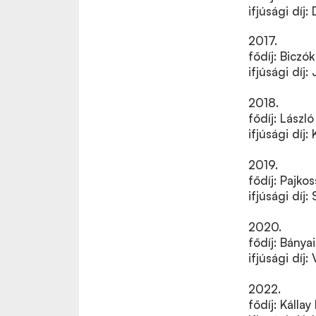
ifjúsági díj
2017.
fődíj: Biczó
ifjúsági díj
2018.
fődíj: Lászl
ifjúsági díj
2019.
fődíj: Pajk
ifjúsági díj:
2020.
fődíj: Bánya
ifjúsági dí
2022.
fődíj: Kálla