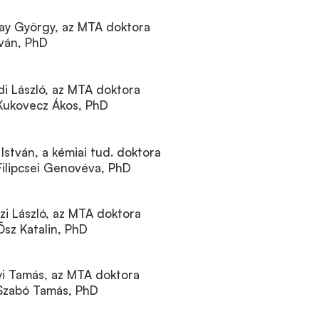
vay György, az MTA doktora
stván, PhD
di László, az MTA doktora
: Kukovecz Ákos, PhD
 István, a kémiai tud. doktora
: Filipcsei Genovéva, PhD
szi László, az MTA doktora
 Õsz Katalin, PhD
nyi Tamás, az MTA doktora
: Szabó Tamás, PhD