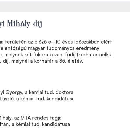
yi Mihály-díj
mia területén az előző 5–10 éves időszakban elért
 jelentőségű magyar tudományos eredmény
, melynek két fokozata van: fődíj (korhatár nélkül
, díj, melynél a korhatár a 35. életév.
nyi György, a kémiai tud. doktora
 László, a kémiai tud. kandidátusa
Mihály, az MTA rendes tagja
Zoltán, a kémiai tud. kandidátusa