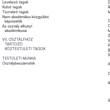
Levelező tagok
D
Külső tagok
Á
Tiszteleti tagok
M
Nem akadémikus közgyűlési
D
képviselők
O
Az osztály elhunyt
akadémikusai
M
Z
VII. OSZTÁLYHOZ
V
TARTOZÓ
P
KÖZTESTÜLETI TAGOK
B
P
TESTÜLETI MUNKA
Osztálybeszámolók
A