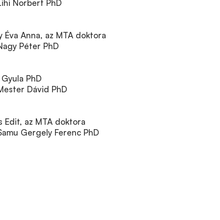
: Lihi Norbert PhD
dy Éva Anna, az MTA doktora
: Nagy Péter PhD
ó Gyula PhD
: Mester Dávid PhD
s Edit, az MTA doktora
j: Samu Gergely Ferenc PhD