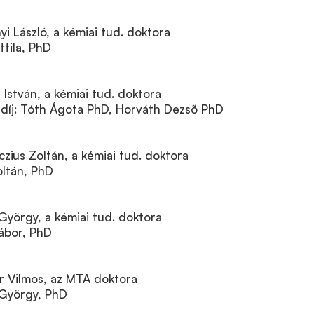
nyi László, a kémiai tud. doktora
ttila, PhD
l István, a kémiai tud. doktora
díj: Tóth Ágota PhD, Horváth Dezsõ PhD
íczius Zoltán, a kémiai tud. doktora
oltán, PhD
t György, a kémiai tud. doktora
Gábor, PhD
ár Vilmos, az MTA doktora
 György, PhD