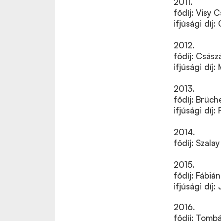
2011.
fődíj: Visy 
ifjúsági díj
2012.
fődíj: Csász
ifjúsági díj
2013.
fődíj: Brüc
ifjúsági díj
2014.
fődíj: Szala
2015.
fődíj: Fábiá
ifjúsági díj
2016.
fődíj: Tomb