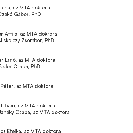
Csaba, az MTA doktora
: Czakó Gábor, PhD
ár Attila, az MTA doktora
: Miskolczy Zsombor, PhD
her Ernő, az MTA doktora
: Fodor Csaba, PhD
y Péter, az MTA doktora
n István, az MTA doktora
: Janáky Csaba, az MTA doktora
ácz Etelka, az MTA doktora