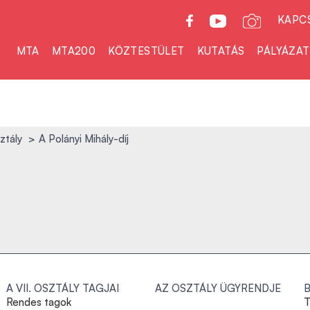
KAPC
MTA
MTA200
KÖZTESTÜLET
KUTATÁS
PÁLYÁZA
sztály
A Polányi Mihály-díj
A VII. OSZTÁLY TAGJAI
AZ OSZTÁLY ÜGYRENDJE
Rendes tagok
T