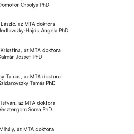
: Dömötör Orsolya PhD
k László, az MTA doktora
: Jedlovszky-Hajdú Angéla PhD
ó Krisztina, az MTA doktora
: Kalmár József PhD
ossy Tamás, az MTA doktora
Szidarovszky Tamás PhD
i István, az MTA doktora
j: Vesztergom Soma PhD
y Mihály, az MTA doktora