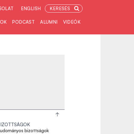
SOLAT
ENGLISH
KERESÉS
TOK
PODCAST
ALUMNI
VIDEÓK
BIZOTTSÁGOK
udományos bizottságok