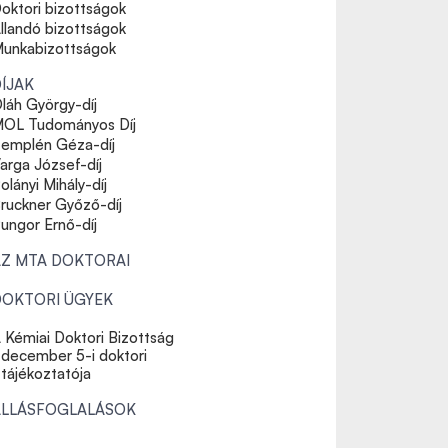
oktori bizottságok
llandó bizottságok
unkabizottságok
ÍJAK
láh György-díj
OL Tudományos Díj
emplén Géza-díj
arga József-díj
olányi Mihály-díj
ruckner Győző-díj
ungor Ernő-díj
AZ MTA DOKTORAI
DOKTORI ÜGYEK
 Kémiai Doktori Bizottság
december 5-i doktori
tájékoztatója
ÁLLÁSFOGLALÁSOK