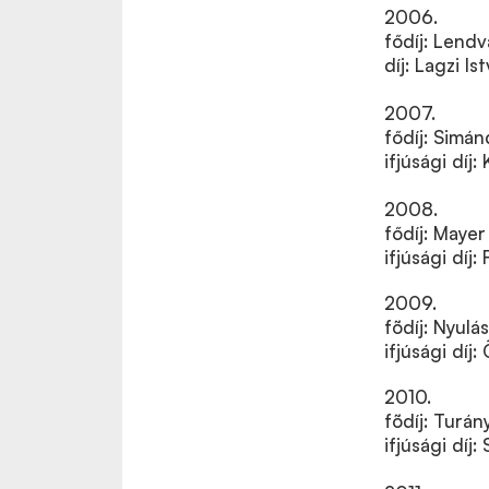
2006.
fődíj: Lend
díj: Lagzi I
2007.
fődíj: Simán
ifjúsági díj
2008.
fődíj: Mayer
ifjúsági díj
2009.
fõdíj: Nyulá
ifjúsági díj:
2010.
fõdíj: Turá
ifjúsági díj