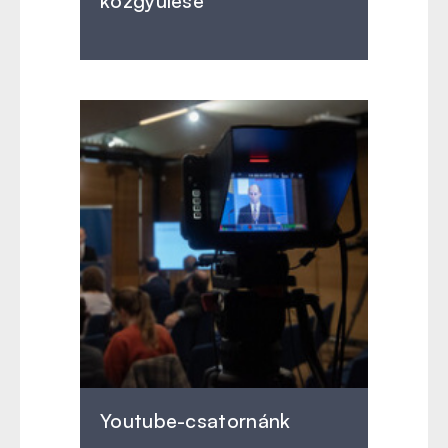
közgyűlése
Youtube-csatornánk