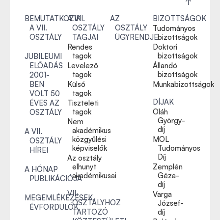
BEMUTATKOZIK
A VII.
AZ
BIZOTTSÁGOK
A VII.
OSZTÁLY
OSZTÁLY
Tudományos
OSZTÁLY
TAGJAI
ÜGYRENDJE
bizottságok
Rendes
Doktori
tagok
bizottságok
JUBILEUMI
ELŐADÁS
Levelező
Állandó
tagok
bizottságok
2001-
BEN
Külső
Munkabizottságok
tagok
VOLT 50
DÍJAK
ÉVES AZ
Tiszteleti
tagok
Oláh
OSZTÁLY
György-
Nem
díj
akadémikus
A VII.
közgyűlési
MOL
OSZTÁLY
képviselők
Tudományos
HÍREI
Díj
Az osztály
elhunyt
Zemplén
A HÓNAP
akadémikusai
Géza-
PUBLIKÁCIÓJA
díj
VII.
Varga
MEGEMLÉKEZÉSEK,
OSZTÁLYHOZ
József-
ÉVFORDULÓK
TARTOZÓ
díj