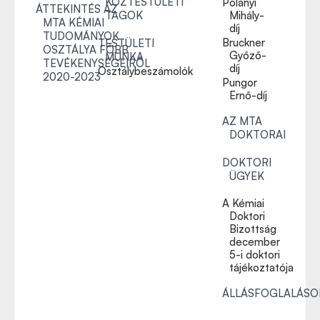
KÖZTESTÜLETI
Polányi
ÁTTEKINTÉS AZ
TAGOK
Mihály-
MTA KÉMIAI
díj
TUDOMÁNYOK
Bruckner
TESTÜLETI
OSZTÁLYA FŐBB
Győző-
MUNKA
TEVÉKENYSÉGEIRŐL
díj
Osztálybeszámolók
2020-2023
Pungor
Ernő-díj
AZ MTA
DOKTORAI
DOKTORI
ÜGYEK
A Kémiai
Doktori
Bizottság
december
5-i doktori
tájékoztatója
ÁLLÁSFOGLALÁSO