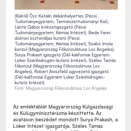
(Balról) Ősz Katalin dékánhelyettes (Pécsi
Tudományegyetem, Természettudományi Kar),
Lente Gábor intézetigazgató (Pécsi
Tudományegyetem, Kémiai Intézet), Bede Fanni
doktori ösztöndíjas kutató (Pécsi
Tudományegyetem, Kémiai Intézet), Szabó Imola
konzul (Magyarország Főkonzulátusa Los Angeles),
Surya Prakash igazgató (Dél-kaliforniai Egyetem
Loker Szénhidrogén-kutató Intézet), Széles Tamás
főkonzul (Magyarország Főkonzulátusa Los
Angeles), Robert Aniszfeld ügyvezető igazgató
(Dél-kaliforniai Egyetem Loker Szénhidrogén-
kutató Intézet)
Fotó: Magyarország Főkonzulátusa Los Angeles
Az emléktáblát Magyarország Külgazdasági
és Külügyminisztériuma készíttette. Az
avatáson beszédet mondott Surya Prakash, a
Loker Intézet igazgatója, Széles Tamás