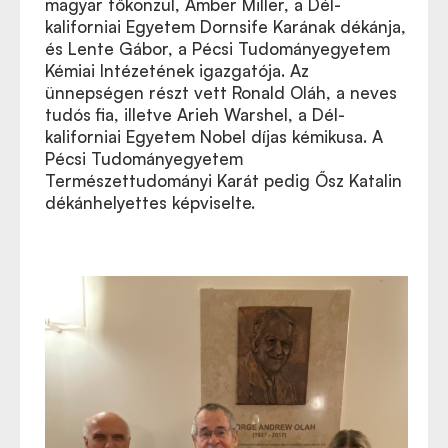
magyar főkonzul, Amber Miller, a Dél-
kaliforniai Egyetem Dornsife Karának dékánja,
és Lente Gábor, a Pécsi Tudományegyetem
Kémiai Intézetének igazgatója. Az
ünnepségen részt vett Ronald Oláh, a neves
tudós fia, illetve Arieh Warshel, a Dél-
kaliforniai Egyetem Nobel díjas kémikusa. A
Pécsi Tudományegyetem
Természettudományi Karát pedig Ősz Katalin
dékánhelyettes képviselte.