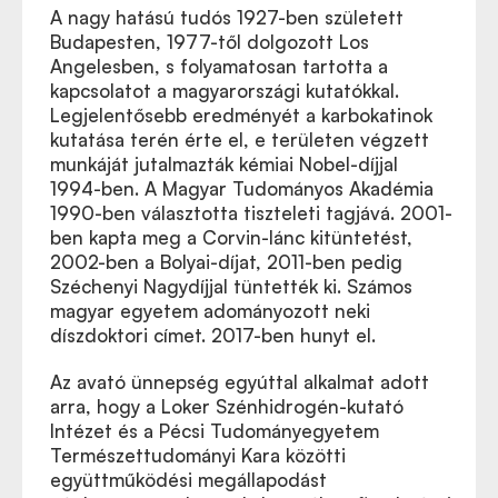
A nagy hatású tudós 1927-ben született
Budapesten, 1977-től dolgozott Los
Angelesben, s folyamatosan tartotta a
kapcsolatot a magyarországi kutatókkal.
Legjelentősebb eredményét a karbokatinok
kutatása terén érte el, e területen végzett
munkáját jutalmazták kémiai Nobel-díjjal
1994-ben. A Magyar Tudományos Akadémia
1990-ben választotta tiszteleti tagjává. 2001-
ben kapta meg a Corvin-lánc kitüntetést,
2002-ben a Bolyai-díjat, 2011-ben pedig
Széchenyi Nagydíjjal tüntették ki. Számos
magyar egyetem adományozott neki
díszdoktori címet. 2017-ben hunyt el.
Az avató ünnepség egyúttal alkalmat adott
arra, hogy a Loker Szénhidrogén-kutató
Intézet és a Pécsi Tudományegyetem
Természettudományi Kara közötti
együttműködési megállapodást