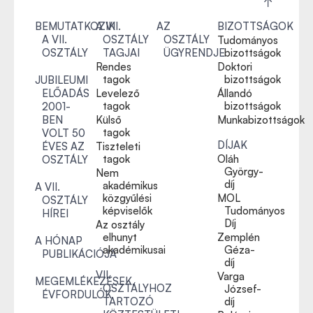
BEMUTATKOZIK
A VII.
AZ
BIZOTTSÁGOK
A VII.
OSZTÁLY
OSZTÁLY
Tudományos
OSZTÁLY
TAGJAI
ÜGYRENDJE
bizottságok
Rendes
Doktori
tagok
bizottságok
JUBILEUMI
ELŐADÁS
Levelező
Állandó
tagok
bizottságok
2001-
BEN
Külső
Munkabizottságok
tagok
VOLT 50
DÍJAK
ÉVES AZ
Tiszteleti
tagok
Oláh
OSZTÁLY
György-
Nem
díj
akadémikus
A VII.
közgyűlési
MOL
OSZTÁLY
képviselők
Tudományos
HÍREI
Díj
Az osztály
elhunyt
Zemplén
A HÓNAP
akadémikusai
Géza-
PUBLIKÁCIÓJA
díj
VII.
Varga
MEGEMLÉKEZÉSEK,
OSZTÁLYHOZ
József-
ÉVFORDULÓK
TARTOZÓ
díj