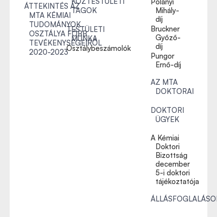
KÖZTESTÜLETI
Polányi
ÁTTEKINTÉS AZ
TAGOK
Mihály-
MTA KÉMIAI
díj
TUDOMÁNYOK
Bruckner
TESTÜLETI
OSZTÁLYA FŐBB
Győző-
MUNKA
TEVÉKENYSÉGEIRŐL
díj
Osztálybeszámolók
2020-2023
Pungor
Ernő-díj
AZ MTA
DOKTORAI
DOKTORI
ÜGYEK
A Kémiai
Doktori
Bizottság
december
5-i doktori
tájékoztatója
ÁLLÁSFOGLALÁSO