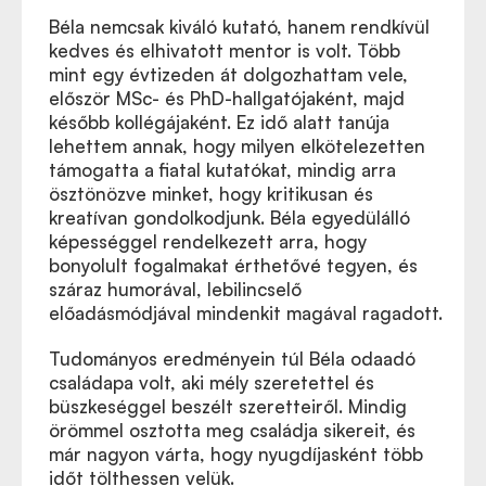
Béla nemcsak kiváló kutató, hanem rendkívül
kedves és elhivatott mentor is volt. Több
mint egy évtizeden át dolgozhattam vele,
először MSc- és PhD-hallgatójaként, majd
később kollégájaként. Ez idő alatt tanúja
lehettem annak, hogy milyen elkötelezetten
támogatta a fiatal kutatókat, mindig arra
ösztönözve minket, hogy kritikusan és
kreatívan gondolkodjunk. Béla egyedülálló
képességgel rendelkezett arra, hogy
bonyolult fogalmakat érthetővé tegyen, és
száraz humorával, lebilincselő
előadásmódjával mindenkit magával ragadott.
Tudományos eredményein túl Béla odaadó
családapa volt, aki mély szeretettel és
büszkeséggel beszélt szeretteiről. Mindig
örömmel osztotta meg családja sikereit, és
már nagyon várta, hogy nyugdíjasként több
időt tölthessen velük.