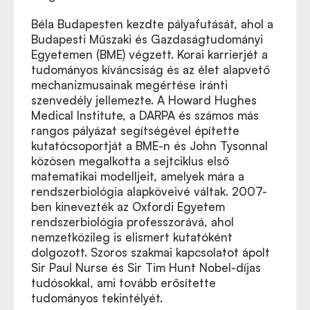
Béla Budapesten kezdte pályafutását, ahol a
Budapesti Műszaki és Gazdaságtudományi
Egyetemen (BME) végzett. Korai karrierjét a
tudományos kíváncsiság és az élet alapvető
mechanizmusainak megértése iránti
szenvedély jellemezte. A Howard Hughes
Medical Institute, a DARPA és számos más
rangos pályázat segítségével építette
kutatócsoportját a BME-n és John Tysonnal
közösen megalkotta a sejtciklus első
matematikai modelljeit, amelyek mára a
rendszerbiológia alapköveivé váltak. 2007-
ben kinevezték az Oxfordi Egyetem
rendszerbiológia professzorává, ahol
nemzetközileg is elismert kutatóként
dolgozott. Szoros szakmai kapcsolatot ápolt
Sir Paul Nurse és Sir Tim Hunt Nobel-díjas
tudósokkal, ami tovább erősítette
tudományos tekintélyét.