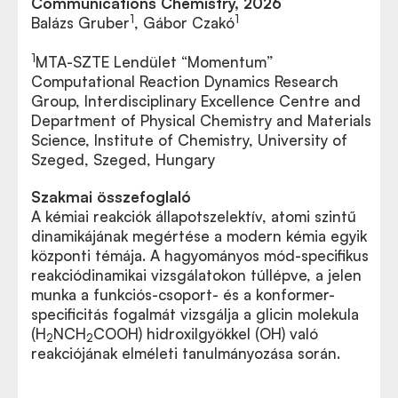
Communications Chemistry, 2026
1
1
Balázs Gruber
, Gábor Czakó
1
MTA-SZTE Lendület “Momentum”
Computational Reaction Dynamics Research
Group, Interdisciplinary Excellence Centre and
Department of Physical Chemistry and Materials
Science, Institute of Chemistry, University of
Szeged, Szeged, Hungary
Szakmai összefoglaló
A kémiai reakciók állapotszelektív, atomi szintű
dinamikájának megértése a modern kémia egyik
központi témája. A hagyományos mód-specifikus
reakciódinamikai vizsgálatokon túllépve, a jelen
munka a funkciós-csoport- és a konformer-
specificitás fogalmát vizsgálja a glicin molekula
(H
NCH
COOH) hidroxilgyökkel (OH) való
2
2
reakciójának elméleti tanulmányozása során.