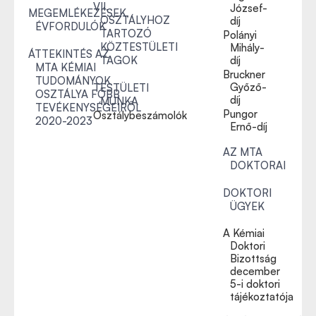
VII.
József-
MEGEMLÉKEZÉSEK,
OSZTÁLYHOZ
díj
ÉVFORDULÓK
TARTOZÓ
Polányi
KÖZTESTÜLETI
Mihály-
ÁTTEKINTÉS AZ
TAGOK
díj
MTA KÉMIAI
Bruckner
TUDOMÁNYOK
Győző-
TESTÜLETI
OSZTÁLYA FŐBB
díj
MUNKA
TEVÉKENYSÉGEIRŐL
Pungor
Osztálybeszámolók
2020-2023
Ernő-díj
AZ MTA
DOKTORAI
DOKTORI
ÜGYEK
A Kémiai
Doktori
Bizottság
december
5-i doktori
tájékoztatója