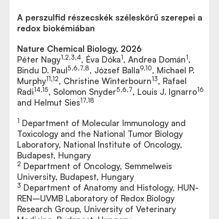
A perszulfid részecskék széleskörű szerepei a
redox biokémiában
Nature Chemical Biology, 2026
1,2,3,4
1
1
Péter Nagy
, Éva Dóka
, Andrea Domán
,
5,6,7,8
9,10
Bindu D. Paul
, József Balla
, Michael P.
11,12
13
Murphy
, Christine Winterbourn
, Rafael
14,15
5,6,7
16
Radi
, Solomon Snyder
, Louis J. Ignarro
17,18
and Helmut Sies
1
Department of Molecular Immunology and
Toxicology and the National Tumor Biology
Laboratory, National Institute of Oncology,
Budapest, Hungary
2
Department of Oncology, Semmelweis
University, Budapest, Hungary
3
Department of Anatomy and Histology, HUN-
REN–UVMB Laboratory of Redox Biology
Research Group, University of Veterinary