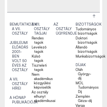
BEMUTATKOZIK
A VII.
AZ
BIZOTTSÁGOK
A VII.
OSZTÁLY
OSZTÁLY
Tudományos
OSZTÁLY
TAGJAI
ÜGYRENDJE
bizottságok
Rendes
Doktori
tagok
bizottságok
JUBILEUMI
ELŐADÁS
Levelező
Állandó
tagok
bizottságok
2001-
BEN
Külső
Munkabizottságok
tagok
VOLT 50
DÍJAK
ÉVES AZ
Tiszteleti
tagok
Oláh
OSZTÁLY
György-
Nem
díj
akadémikus
A VII.
közgyűlési
MOL
OSZTÁLY
képviselők
Tudományos
HÍREI
Díj
Az osztály
elhunyt
Zemplén
A HÓNAP
akadémikusai
Géza-díj
PUBLIKÁCIÓJA
Varga