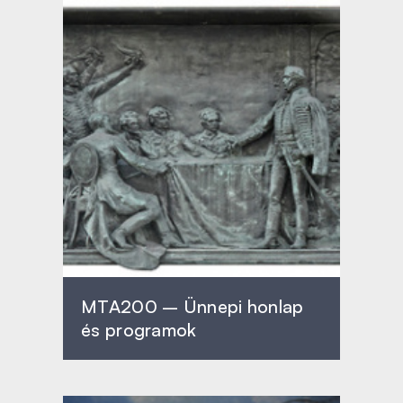
MTA200 – Ünnepi honlap
és programok