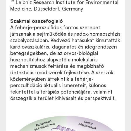
18
Leibniz Research Institute for Environmental
Medicine, Düsseldorf, Germany
Szakmai összefoglaló
A fehérje-perszulfidok fontos szerepet
játszanak a sejtműködés és redox-homeosztázis
szabályozásában. Kedvező hatásukat kimutatták
kardiovaszkuláris, daganatos és idegrendszeri
betegségekben, de az orvos-biológiai
hasznosításhoz alapvető a molekuláris
mechanizmusok feltárása és megbízható
detektálási módszerek fejlesztése. A szerzők
közleményüben áttekintik a fehérje-
perszulfidáció aktuális ismereteit, különös
tekintettel a terápiás potenciáljára, valamint
összegzik a terület kihívásait és perspektíváit.