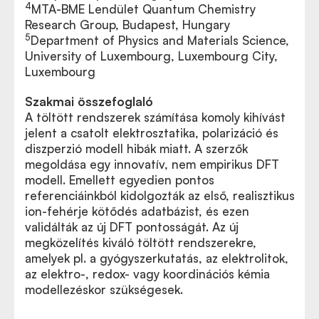
4
MTA-BME Lendület Quantum Chemistry
Research Group, Budapest, Hungary
5
Department of Physics and Materials Science,
University of Luxembourg, Luxembourg City,
Luxembourg
Szakmai összefoglaló
A töltött rendszerek számítása komoly kihívást
jelent a csatolt elektrosztatika, polarizáció és
diszperzió modell hibák miatt. A szerzők
megoldása egy innovatív, nem empirikus DFT
modell. Emellett egyedien pontos
referenciáinkból kidolgozták az első, realisztikus
ion-fehérje kötődés adatbázist, és ezen
validálták az új DFT pontosságát. Az új
megközelítés kiváló töltött rendszerekre,
amelyek pl. a gyógyszerkutatás, az elektrolitok,
az elektro-, redox- vagy koordinációs kémia
modellezéskor szükségesek.