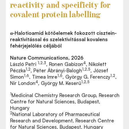
reactivity and specificity for
covalent protein labelling
α-Halotioamid kötőelemek fokozott cisztein-
reaktivitással és szelektivitással kovalens
fehérjejelölés céljából
Nature Communications, 2026
1,2,3
4
László Petri
, Ronen Gabizon
, Nikolett
1,2
1,2,5
Péczka
, Péter Ábrányi-Balogh
, József
1,6
1,6
1,2
Simon
, Tímea Imre
, György G. Ferenczy
,
4
1,2,5
Nir London
, György M. Keserű
1
Medicinal Chemistry Research Group, Research
Centre for Natural Sciences, Budapest,
Hungary
2
National Laboratory of Pharmaceutical
Research and Development, Research Centre
for Natural Sciences, Budapest, Hungary