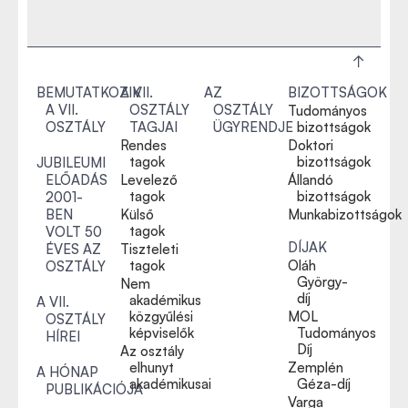
BEMUTATKOZIK
A VII.
AZ
BIZOTTSÁGOK
A VII.
OSZTÁLY
OSZTÁLY
Tudományos
OSZTÁLY
TAGJAI
ÜGYRENDJE
bizottságok
Rendes
Doktori
tagok
bizottságok
JUBILEUMI
ELŐADÁS
Levelező
Állandó
tagok
bizottságok
2001-
BEN
Külső
Munkabizottságok
tagok
VOLT 50
DÍJAK
ÉVES AZ
Tiszteleti
tagok
Oláh
OSZTÁLY
György-
Nem
díj
akadémikus
A VII.
közgyűlési
MOL
OSZTÁLY
képviselők
Tudományos
HÍREI
Díj
Az osztály
elhunyt
Zemplén
A HÓNAP
akadémikusai
Géza-díj
PUBLIKÁCIÓJA
Varga