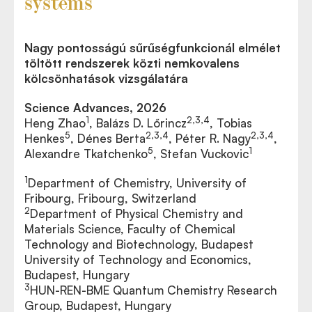
systems
Nagy pontosságú sűrűségfunkcionál elmélet
töltött rendszerek közti nemkovalens
kölcsönhatások vizsgálatára
Science Advances, 2026
1
2,3,4
Heng Zhao
, Balázs D. Lőrincz
, Tobias
5
2,3,4
2,3,4
Henkes
, Dénes Berta
, Péter R. Nagy
,
5
1
Alexandre Tkatchenko
, Stefan Vuckovic
1
Department of Chemistry, University of
Fribourg, Fribourg, Switzerland
2
Department of Physical Chemistry and
Materials Science, Faculty of Chemical
Technology and Biotechnology, Budapest
University of Technology and Economics,
Budapest, Hungary
3
HUN-REN-BME Quantum Chemistry Research
Group, Budapest, Hungary