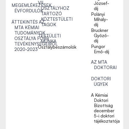
VII.
József-
MEGEMLÉKEZÉSEK,
OSZTÁLYHOZ
díj
ÉVFORDULÓK
TARTOZÓ
Polányi
KÖZTESTÜLETI
Mihály-
ÁTTEKINTÉS AZ
TAGOK
díj
MTA KÉMIAI
Bruckner
TUDOMÁNYOK
Győző-
TESTÜLETI
OSZTÁLYA FŐBB
díj
MUNKA
TEVÉKENYSÉGEIRŐL
Pungor
Osztálybeszámolók
2020-2023
Ernő-díj
AZ MTA
DOKTORAI
DOKTORI
ÜGYEK
A Kémiai
Doktori
Bizottság
december
5-i doktori
tájékoztatója