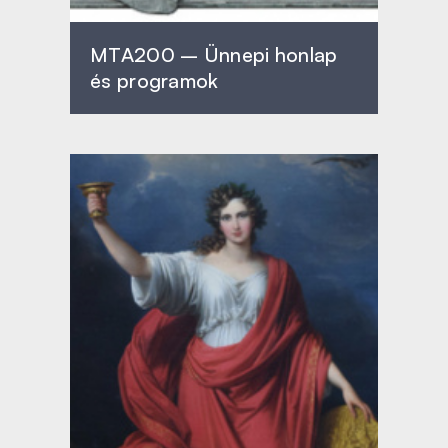
MTA200 – Ünnepi honlap
és programok