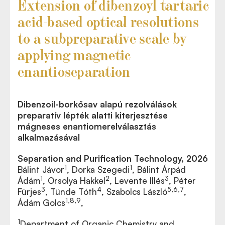
Extension of dibenzoyl tartaric
acid-based optical resolutions
to a subpreparative scale by
applying magnetic
enantioseparation
Dibenzoil-borkősav alapú rezolválások
preparatív lépték alatti kiterjesztése
mágneses enantiomerelválasztás
alkalmazásával
Separation and Purification Technology, 2026
1
1
Bálint Jávor
, Dorka Szegedi
, Bálint Árpád
1
2
3
Ádám
, Orsolya Hakkel
, Levente Illés
, Péter
3
4
5,6,7
Fürjes
, Tünde Tóth
, Szabolcs László
,
1,8,9
Ádám Golcs
,
1
Department of Organic Chemistry and