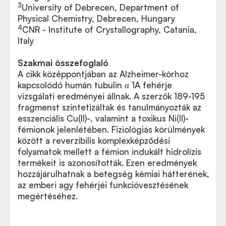
3
University of Debrecen, Department of
Physical Chemistry, Debrecen, Hungary
4
CNR - Institute of Crystallography, Catania,
Italy
Szakmai összefoglaló
A cikk középpontjában az Alzheimer-kórhoz
kapcsolódó humán tubulin α 1A fehérje
vizsgálati eredményei állnak. A szerzők 189-195
fragmenst szintetizáltak és tanulmányozták az
esszenciális Cu(II)-, valamint a toxikus Ni(II)-
fémionok jelenlétében. Fiziológiás körülmények
között a reverzibilis komplexképződési
folyamatok mellett a fémion indukált hidrolízis
termékeit is azonosították. Ezen eredmények
hozzájárulhatnak a betegség kémiai hátterének,
az emberi agy fehérjéi funkcióvesztésének
megértéséhez.