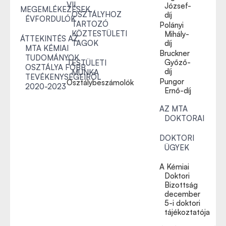
VII.
József-
MEGEMLÉKEZÉSEK,
OSZTÁLYHOZ
díj
ÉVFORDULÓK
TARTOZÓ
Polányi
KÖZTESTÜLETI
Mihály-
ÁTTEKINTÉS AZ
TAGOK
díj
MTA KÉMIAI
Bruckner
TUDOMÁNYOK
Győző-
TESTÜLETI
OSZTÁLYA FŐBB
díj
MUNKA
TEVÉKENYSÉGEIRŐL
Pungor
Osztálybeszámolók
2020-2023
Ernő-díj
AZ MTA
DOKTORAI
DOKTORI
ÜGYEK
A Kémiai
Doktori
Bizottság
december
5-i doktori
tájékoztatója