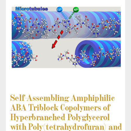
Self-Assembling Amphiphilic
ABA Triblock Copolymers of
Hyperbranched Polyglycerol
with Poly(tetrahydrofuran) and