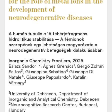
for the role of metal ions in the
development of
neurodegenerative diseases
A humán tubulin α 1A fehérjefragmens
hidrolitikus stabilitása – A fémionok
szerepének egy lehetséges magyarázata a
neurodegeneratív betegségek kialakulásában
Inorganic Chemistry Frontiers, 2025
1,2
1
Balázs Sándor
, Ágnes Grenács
,
Gergő Zoltán
3
4
Sajtos
, Giuseppina Sabatino
Giuseppe Di
4
4
Natale
, Giuseppe Pappalardo
, Katalin
1
Várnagy
1
University of Debrecen, Department of
Inorganic and Analytical Chemistry, Debrecen
2
Neurocognitive Research Center, Budapest,
Hungary