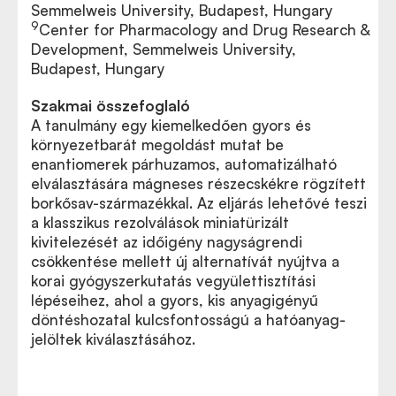
Semmelweis University, Budapest, Hungary
9
Center for Pharmacology and Drug Research &
Development, Semmelweis University,
Budapest, Hungary
Szakmai összefoglaló
A tanulmány egy kiemelkedően gyors és
környezetbarát megoldást mutat be
enantiomerek párhuzamos, automatizálható
elválasztására mágneses részecskékre rögzített
borkősav-származékkal. Az eljárás lehetővé teszi
a klasszikus rezolválások miniatürizált
kivitelezését az időigény nagyságrendi
csökkentése mellett új alternatívát nyújtva a
korai gyógyszerkutatás vegyülettisztítási
lépéseihez, ahol a gyors, kis anyagigényű
döntéshozatal kulcsfontosságú a hatóanyag-
jelöltek kiválasztásához.