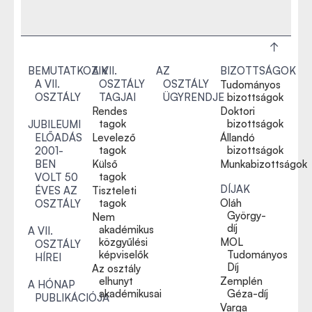
BEMUTATKOZIK
A VII.
AZ
BIZOTTSÁGOK
A VII.
OSZTÁLY
OSZTÁLY
Tudományos
OSZTÁLY
TAGJAI
ÜGYRENDJE
bizottságok
Rendes
Doktori
tagok
bizottságok
JUBILEUMI
ELŐADÁS
Levelező
Állandó
tagok
bizottságok
2001-
BEN
Külső
Munkabizottságok
tagok
VOLT 50
DÍJAK
ÉVES AZ
Tiszteleti
tagok
Oláh
OSZTÁLY
György-
Nem
díj
akadémikus
A VII.
közgyűlési
MOL
OSZTÁLY
képviselők
Tudományos
HÍREI
Díj
Az osztály
elhunyt
Zemplén
A HÓNAP
akadémikusai
Géza-díj
PUBLIKÁCIÓJA
Varga