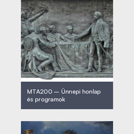
MTA200 – Ünnepi honlap
és programok