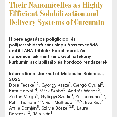
Their Nanomicelles as Highly
Efficient Solubilization and
Delivery Systems of Curcumin
Hiperelágazásos poliglicidol és
poli(tetrahidrofurán) alapú önszerveződő
amfifil ABA triblokk-kopolimerek és
nanomicelláik mint rendkívül hatékony
kurkumin szolubilizáló és hordozó rendszerek
International Journal of Molecular Sciences,
2025
1,2
1
3
Dóra Fecske
, György Kasza
, Gergő Gyulai
,
4
5
6
Kata Horváti
, Márk Szabó
, András Wacha
,
6
1
7,8
Zoltán Varga
, Györgyi Szarka
, Yi Thomann
,
7,8
7,8,9
3
Ralf Thomann
, Rolf Mülhaupt
, Éva Kiss
,
5
10,11
Attila Domján
, Szilvia Bősze
, Laura
12
1
Bereczki
, Béla Iván