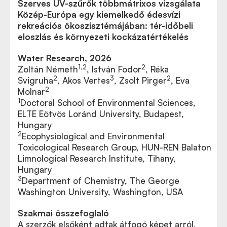
Szerves UV-szűrők többmátrixos vizsgálata
Közép-Európa egy kiemelkedő édesvízi
rekreációs ökoszisztémájában: tér-időbeli
eloszlás és környezeti kockázatértékelés
Water Research, 2026
1,2
2
Zoltán Németh
, István Fodor
, Réka
2
3
2
Svigruha
, Akos Vertes
, Zsolt Pirger
, Eva
2
Molnar
1
Doctoral School of Environmental Sciences,
ELTE Eötvös Loránd University, Budapest,
Hungary
2
Ecophysiological and Environmental
Toxicological Research Group, HUN-REN Balaton
Limnological Research Institute, Tihany,
Hungary
3
Department of Chemistry, The George
Washington University, Washington, USA
Szakmai összefoglaló
A szerzők elsőként adtak átfogó képet arról,