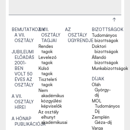
BEMUTATKOZIK
A VII.
AZ
BIZOTTSÁGOK
A VII.
OSZTÁLY
OSZTÁLY
Tudományos
OSZTÁLY
TAGJAI
ÜGYRENDJE
bizottságok
Rendes
Doktori
tagok
bizottságok
JUBILEUMI
ELŐADÁS
Levelező
Állandó
tagok
bizottságok
2001-
BEN
Külső
Munkabizottságok
tagok
VOLT 50
DÍJAK
ÉVES AZ
Tiszteleti
tagok
Oláh
OSZTÁLY
György-
Nem
díj
akadémikus
A VII.
közgyűlési
MOL
OSZTÁLY
képviselők
Tudományos
HÍREI
Díj
Az osztály
elhunyt
Zemplén
A HÓNAP
akadémikusai
Géza-díj
PUBLIKÁCIÓJA
Varga