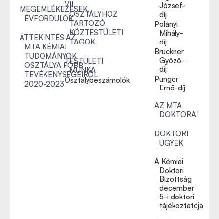
VII.
József-
MEGEMLÉKEZÉSEK,
OSZTÁLYHOZ
díj
ÉVFORDULÓK
TARTOZÓ
Polányi
KÖZTESTÜLETI
Mihály-
ÁTTEKINTÉS AZ
TAGOK
díj
MTA KÉMIAI
Bruckner
TUDOMÁNYOK
Győző-
TESTÜLETI
OSZTÁLYA FŐBB
díj
MUNKA
TEVÉKENYSÉGEIRŐL
Pungor
Osztálybeszámolók
2020-2023
Ernő-díj
AZ MTA
DOKTORAI
DOKTORI
ÜGYEK
A Kémiai
Doktori
Bizottság
december
5-i doktori
tájékoztatója