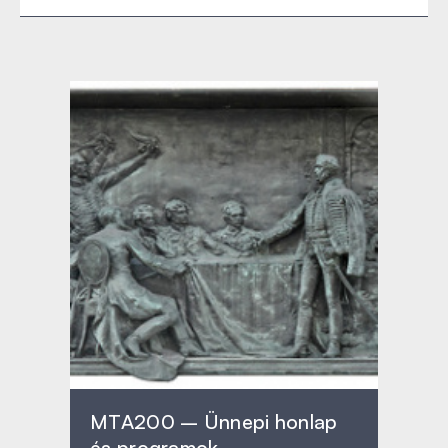
MTA200 – Ünnepi honlap
és programok