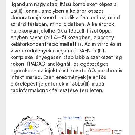
ligandum nagy stabilitású komplexet képez a
La(III)-ionnal, amelyben a kelátor összes
donoratomja koordinálódik a fémionhoz, mind
szilárd fázisban, mind oldatban. A kelátorok
hatékonyan jelölhetők a 135La(III)-izotóppal
enyhén savas (pH 4–5) közegben, alacsony
kelátorkoncentráció mellett is. Az in vitro és in
vivo eredmények alapján a TPAEN La(III)-
komplexe lényegesen stabilabb a szerkezetileg
rokon TPADAC-analógnál, és egészséges
egerekben az injektálást követő 60. percben is
intakt marad. Ezen eredmények jelentős
előrelépést jelentenek a 135La(III)-alapú
radiofarmakonok fejlesztése területén.