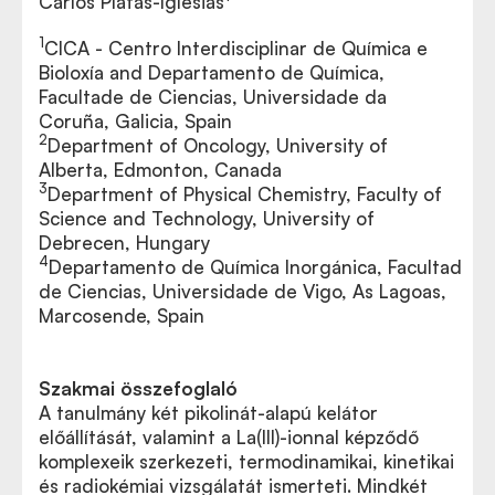
Carlos Platas-Iglesias
1
CICA - Centro Interdisciplinar de Química e
Bioloxía and Departamento de Química,
Facultade de Ciencias, Universidade da
Coruña, Galicia, Spain
2
Department of Oncology, University of
Alberta, Edmonton, Canada
3
Department of Physical Chemistry, Faculty of
Science and Technology, University of
Debrecen, Hungary
4
Departamento de Química Inorgánica, Facultad
de Ciencias, Universidade de Vigo, As Lagoas,
Marcosende, Spain
Szakmai összefoglaló
A tanulmány két pikolinát-alapú kelátor
előállítását, valamint a La(III)-ionnal képződő
komplexeik szerkezeti, termodinamikai, kinetikai
és radiokémiai vizsgálatát ismerteti. Mindkét