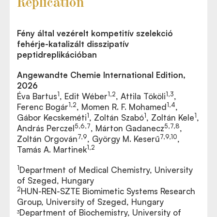
Replication
Fény által vezérelt kompetitív szelekció
fehérje-katalizált disszipatív
peptidreplikációban
Angewandte Chemie International Edition,
2026
1
1,2
1,3
Éva Bartus
, Edit Wéber
, Attila Tököli
,
1,2
1,4
Ferenc Bogár
, Momen R. F. Mohamed
,
1
1
1
Gábor Kecskeméti
, Zoltán Szabó
, Zoltán Kele
,
5,6,7
5,7,8
András Perczel
, Márton Gadanecz
,
7,9
7,9,10
Zoltán Orgován
, György M. Keserű
,
1,2
Tamás A. Martinek
1
Department of Medical Chemistry, University
of Szeged, Hungary
2
HUN-REN-SZTE Biomimetic Systems Research
Group, University of Szeged, Hungary
Department of Biochemistry, University of
3