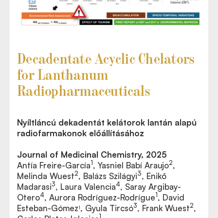
Decadentate Acyclic Chelators
for Lanthanum
Radiopharmaceuticals
Nyíltláncú dekadentát kelátorok lantán alapú
radiofarmakonok előállításához
Journal of Medicinal Chemistry, 2025
1
2
Antía Freire-García
, Yasniel Babí Araujo
,
3
2
Melinda Wuest
, Balázs Szilágyi
, Enikő
3
4
Madarasi
, Laura Valencia
, Saray Argibay-
4
1
Otero
, Aurora Rodríguez-Rodrígue
, David
3
2
Esteban-Gómez
, Gyula Tircsó
, Frank Wuest
,
1
1