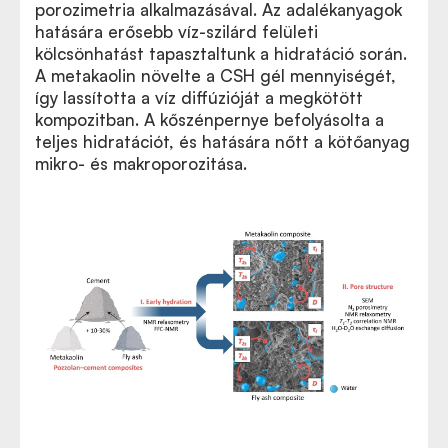
porozimetria alkalmazásával. Az adalékanyagok
hatására erősebb víz-szilárd felületi
kölcsönhatást tapasztaltunk a hidratáció során.
A metakaolin növelte a CSH gél mennyiségét,
így lassította a víz diffúzióját a megkötött
kompozitban. A kőszénpernye befolyásolta a
teljes hidratációt, és hatására nőtt a kötőanyag
mikro- és makroporozitása.