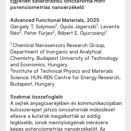
Egyetlen szilárdfázisú ioncsatorna mint
potenciometriás nanoérzékelő
Advanced Functional Materials, 2025
1
1
Gergely T. Solymosi
, Gyula Jágerszki
, Levente
2
2
1
Illés
, Péter Fürjes
, Róbert E. Gyurcsányi
1
Chemical Nanosensors Research Group,
Department of Inorganic and Analytical
Chemistry, Budapest University of Technology
and Economics, Hungary
2
Institute of Technical Physics and Materials
Science, HUN-REN Centre for Energy Research,
Budapest, Hungary
Szakmai összefoglaló
A sejtek anyagcseréjében és kommunikációjában
kulcsszerepet játszó ioncsatornák működését
ellesve a kutatók megalkották az eddig
legkisebb, ionok mennyiségének mérésére
képes potenciometriás nanoérzékelőt. Az