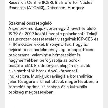
Research Centre (ICER), Institute for Nuclear
Research (ATOMKI), Debrecen, Hungary
Szakmai összefoglaló
A szerzők munkájuk során egy 21 évet felölelő,
1999 és 2019 között évente palackozott Tokaji
aszúsorozat összetételét vizsgálták ICP-OES és
FTIR módszerekkel. Bizonyították, hogy az
évjárat, a csapadékmennyiség, a napsütéses
órák száma, valamint a hőmérséklet is
nagymértékben befolyásolja az borok
összetételét. Eredményeik alapján az aszúk
alkalmazhatók hosszútávú környezeti
indikációra. Munkájuk rávilágít a boranalitika
jelentőségére a klímahatások megértésében, a
termelés optimalizálásában és a kulturális
örökség megőrzésében.