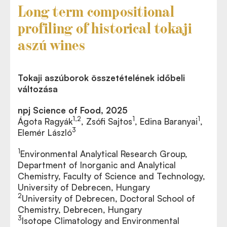
Long term compositional
profiling of historical tokaji
aszú wines
Tokaji aszúborok összetételének időbeli
változása
npj Science of Food, 2025
1,2
1
1
Ágota Ragyák
, Zsófi Sajtos
, Edina Baranyai
,
3
Elemér László
1
Environmental Analytical Research Group,
Department of Inorganic and Analytical
Chemistry, Faculty of Science and Technology,
University of Debrecen, Hungary
2
University of Debrecen, Doctoral School of
Chemistry, Debrecen, Hungary
3
Isotope Climatology and Environmental