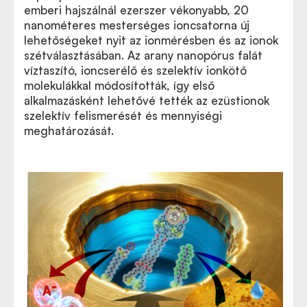
emberi hajszálnál ezerszer vékonyabb, 20
nanométeres mesterséges ioncsatorna új
lehetőségeket nyit az ionmérésben és az ionok
szétválasztásában. Az arany nanopórus falát
víztaszító, ioncserélő és szelektív ionkötő
molekulákkal módosították, így első
alkalmazásként lehetővé tették az ezüstionok
szelektív felismerését és mennyiségi
meghatározását.