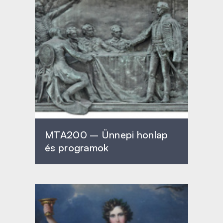
MTA200 – Ünnepi honlap
és programok