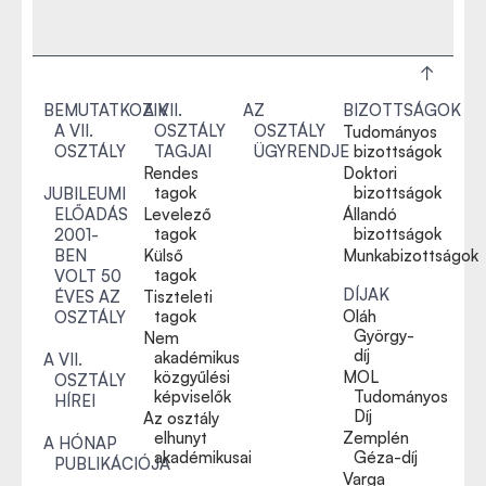
BEMUTATKOZIK
A VII.
AZ
BIZOTTSÁGOK
A VII.
OSZTÁLY
OSZTÁLY
Tudományos
OSZTÁLY
TAGJAI
ÜGYRENDJE
bizottságok
Rendes
Doktori
tagok
bizottságok
JUBILEUMI
ELŐADÁS
Levelező
Állandó
tagok
bizottságok
2001-
BEN
Külső
Munkabizottságok
tagok
VOLT 50
DÍJAK
ÉVES AZ
Tiszteleti
tagok
Oláh
OSZTÁLY
György-
Nem
díj
akadémikus
A VII.
közgyűlési
MOL
OSZTÁLY
képviselők
Tudományos
HÍREI
Díj
Az osztály
elhunyt
Zemplén
A HÓNAP
akadémikusai
Géza-díj
PUBLIKÁCIÓJA
Varga