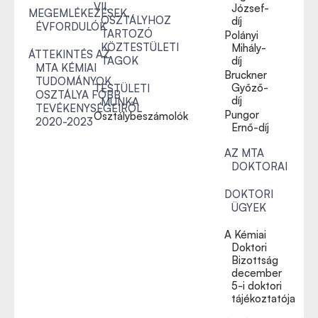
VII.
József-
MEGEMLÉKEZÉSEK,
OSZTÁLYHOZ
díj
ÉVFORDULÓK
TARTOZÓ
Polányi
KÖZTESTÜLETI
Mihály-
ÁTTEKINTÉS AZ
TAGOK
díj
MTA KÉMIAI
Bruckner
TUDOMÁNYOK
Győző-
TESTÜLETI
OSZTÁLYA FŐBB
díj
MUNKA
TEVÉKENYSÉGEIRŐL
Pungor
Osztálybeszámolók
2020-2023
Ernő-díj
AZ MTA
DOKTORAI
DOKTORI
ÜGYEK
A Kémiai
Doktori
Bizottság
december
5-i doktori
tájékoztatója