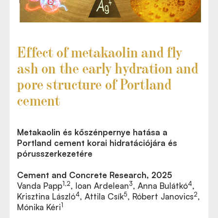
Effect of metakaolin and fly
ash on the early hydration and
pore structure of Portland
cement
Metakaolin és kőszénpernye hatása a
Portland cement korai hidratációjára és
pórusszerkezetére
Cement and Concrete Research, 2025
1,2
3
4
Vanda Papp
, Ioan Ardelean
, Anna Bulátkó
,
4
5
2
Krisztina László
, Attila Csík
, Róbert Janovics
,
1
Mónika Kéri