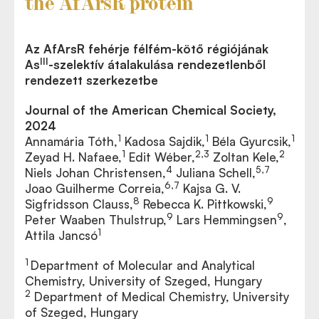
the AfArsR protein
Az AfArsR fehérje félfém-kötő régiójának
III
As
-szelektív átalakulása rendezetlenből
rendezett szerkezetbe
Journal of the American Chemical Society,
2024
1
1
1
Annamária Tóth,
Kadosa Sajdik,
Béla Gyurcsik,
1
2,3
2
Zeyad H. Nafaee,
Edit Wéber,
Zoltan Kele,
4
5,7
Niels Johan Christensen,
Juliana Schell,
6,7
Joao Guilherme Correia,
Kajsa G. V.
8
9
Sigfridsson Clauss,
Rebecca K. Pittkowski,
9
9
Peter Waaben Thulstrup,
Lars Hemmingsen
,
1
Attila Jancsó
1
Department of Molecular and Analytical
Chemistry, University of Szeged, Hungary
2
Department of Medical Chemistry, University
of Szeged, Hungary