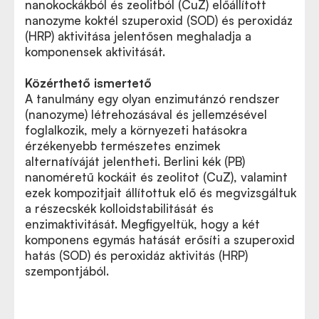
nanokockákból és zeolitból (CuZ) előállított
nanozyme koktél szuperoxid (SOD) és peroxidáz
(HRP) aktivitása jelentősen meghaladja a
komponensek aktivitását.
Közérthető ismertető
A tanulmány egy olyan enzimutánzó rendszer
(nanozyme) létrehozásával és jellemzésével
foglalkozik, mely a környezeti hatásokra
érzékenyebb természetes enzimek
alternatíváját jelentheti. Berlini kék (PB)
nanoméretű kockáit és zeolitot (CuZ), valamint
ezek kompozitjait állítottuk elő és megvizsgáltuk
a részecskék kolloidstabilitását és
enzimaktivitását. Megfigyeltük, hogy a két
komponens egymás hatását erősíti a szuperoxid
hatás (SOD) és peroxidáz aktivitás (HRP)
szempontjából.