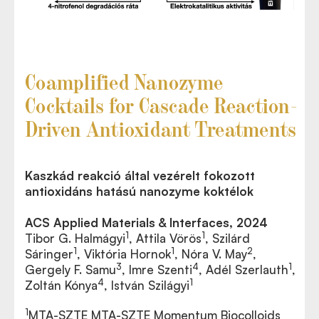
Coamplified Nanozyme
Cocktails for Cascade Reaction-
Driven Antioxidant Treatments
Kaszkád reakció által vezérelt fokozott
antioxidáns hatású nanozyme koktélok
ACS Applied Materials & Interfaces, 2024
1
1
Tibor G. Halmágyi
, Attila Vörös
, Szilárd
1
1
2
Sáringer
, Viktória Hornok
, Nóra V. May
,
3
4
1
Gergely F. Samu
, Imre Szenti
, Adél Szerlauth
,
4
1
Zoltán Kónya
, István Szilágyi
1
MTA-SZTE MTA-SZTE Momentum Biocolloids