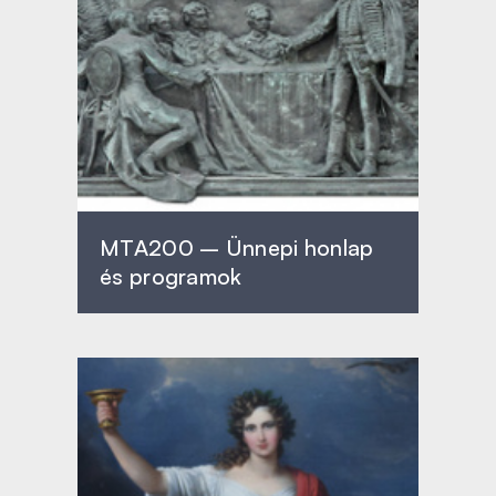
MTA200 – Ünnepi honlap
és programok