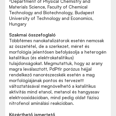
Department of Physical Chemistry and
Materials Science, Faculty of Chemical
Technology and Biotechnology, Budapest
University of Technology and Economics,
Hungary
Szakmai összefoglaló
Többfémes nanokatalizátorok esetén nemcsak
az összetétel, de a szerkezet, méret és
morfológia jelentősen befolyásolja a heterogén
katalitikus (és elektrokatalitikus)
tulajdonságokat. Megmutattuk, hogy az arany
magra leválasztott, PdPtIr porózus héjjal
rendelkező nanorészecskék esetén a mag
morfológiájának pontos és tervezett
változtatásával megnövelhető a katalitikus
aktivitás mind etanol, metanol és hangyasav
elektrooxidációban, mind pedig oldat fázisú
nitrofenol aminálási reakcióban.
Közérthető ismertető