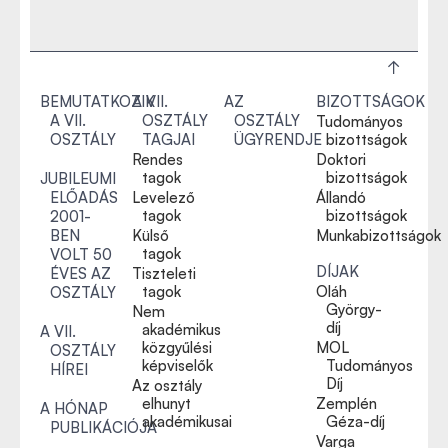
BEMUTATKOZIK
A VII.
AZ
BIZOTTSÁGOK
A VII.
OSZTÁLY
OSZTÁLY
Tudományos
OSZTÁLY
TAGJAI
ÜGYRENDJE
bizottságok
Rendes
Doktori
tagok
bizottságok
JUBILEUMI
ELŐADÁS
Levelező
Állandó
tagok
bizottságok
2001-
BEN
Külső
Munkabizottságok
tagok
VOLT 50
DÍJAK
ÉVES AZ
Tiszteleti
tagok
Oláh
OSZTÁLY
György-
Nem
díj
akadémikus
A VII.
közgyűlési
MOL
OSZTÁLY
képviselők
Tudományos
HÍREI
Díj
Az osztály
elhunyt
Zemplén
A HÓNAP
akadémikusai
Géza-díj
PUBLIKÁCIÓJA
Varga