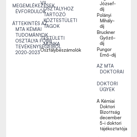
VII.
József-
MEGEMLÉKEZÉSEK,
OSZTÁLYHOZ
díj
ÉVFORDULÓK
TARTOZÓ
Polányi
KÖZTESTÜLETI
Mihály-
ÁTTEKINTÉS AZ
TAGOK
díj
MTA KÉMIAI
Bruckner
TUDOMÁNYOK
Győző-
TESTÜLETI
OSZTÁLYA FŐBB
díj
MUNKA
TEVÉKENYSÉGEIRŐL
Pungor
Osztálybeszámolók
2020-2023
Ernő-díj
AZ MTA
DOKTORAI
DOKTORI
ÜGYEK
A Kémiai
Doktori
Bizottság
december
5-i doktori
tájékoztatója