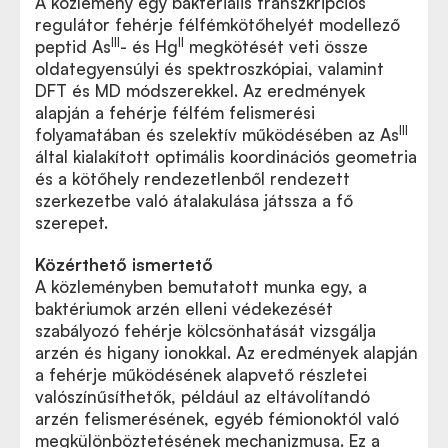
A közlemény egy bakteriális transzkripciós
regulátor fehérje félfémkötőhelyét modellező
III
II
peptid As
- és Hg
megkötését veti össze
oldategyensúlyi és spektroszkópiai, valamint
DFT és MD módszerekkel. Az eredmények
alapján a fehérje félfém felismerési
III
folyamatában és szelektív működésében az As
által kialakított optimális koordinációs geometria
és a kötőhely rendezetlenből rendezett
szerkezetbe való átalakulása játssza a fő
szerepet.
Közérthető ismertető
A közleményben bemutatott munka egy, a
baktériumok arzén elleni védekezését
szabályozó fehérje kölcsönhatását vizsgálja
arzén és higany ionokkal. Az eredmények alapján
a fehérje működésének alapvető részletei
valószínűsíthetők, például az eltávolítandó
arzén felismerésének, egyéb fémionoktól való
megkülönböztetésének mechanizmusa. Ez a