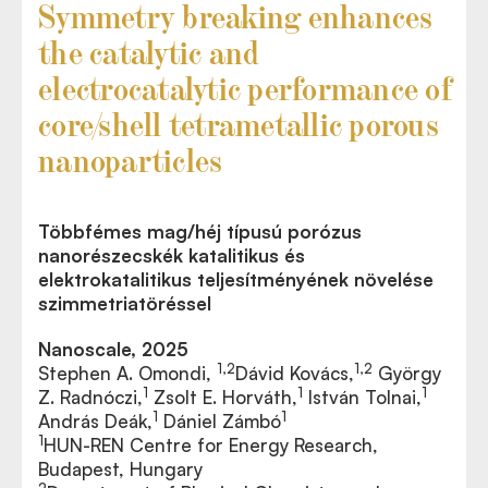
Symmetry breaking enhances
the catalytic and
electrocatalytic performance of
core/shell tetrametallic porous
nanoparticles
Többfémes mag/héj típusú porózus
nanorészecskék katalitikus és
elektrokatalitikus teljesítményének növelése
szimmetriatöréssel
Nanoscale, 2025
1,2
1,2
Stephen A. Omondi,
Dávid Kovács,
György
1
1
1
Z. Radnóczi,
Zsolt E. Horváth,
István Tolnai,
1
1
András Deák,
Dániel Zámbó
1
HUN-REN Centre for Energy Research,
Budapest, Hungary
2