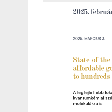
2025. februá
2025. MÁRCIUS 3.
State-of-the
affordable g
to hundreds 
A legfejlettebb lo
kvantumkémiai szá
molekulákra is