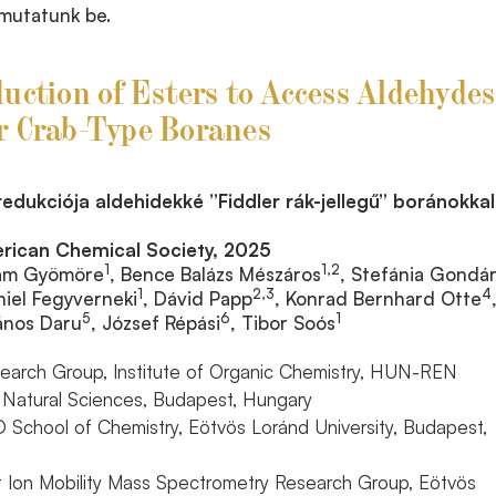
 mutatunk be.
duction of Esters to Access Aldehydes
r Crab-Type Boranes
redukciója aldehidekké ”Fiddler rák-jellegű” boránokkal
erican Chemical Society, 2025
1
1,2
ám Gyömöre
, Bence Balázs Mészáros
, Stefánia Gondá
1
2,3
4
niel Fegyverneki
, Dávid Papp
, Konrad Bernhard Otte
5
6
1
ános Daru
, József Répási
, Tibor Soós
earch Group, Institute of Organic Chemistry, HUN-REN
 Natural Sciences, Budapest, Hungary
School of Chemistry, Eötvös Loránd University, Budapest,
Ion Mobility Mass Spectrometry Research Group, Eötvös