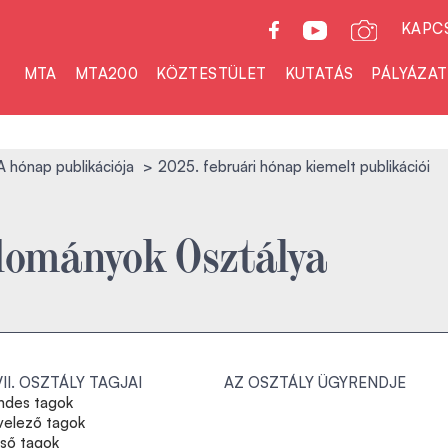
KAPC
MTA
MTA200
KÖZTESTÜLET
KUTATÁS
PÁLYÁZA
A hónap publikációja
2025. februári hónap kiemelt publikációi
dományok Osztálya
VII. OSZTÁLY TAGJAI
AZ OSZTÁLY ÜGYRENDJE
ndes tagok
velező tagok
lső tagok