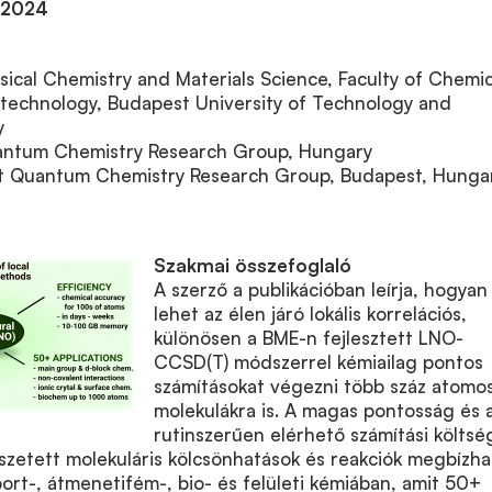
 2024
ical Chemistry and Materials Science, Faculty of Chemic
technology, Budapest University of Technology and
y
tum Chemistry Research Group, Hungary
 Quantum Chemistry Research Group, Budapest, Hunga
Szakmai összefoglaló
A szerző a publikációban leírja, hogyan
lehet az élen járó lokális korrelációs,
különösen a BME-n fejlesztett LNO-
CCSD(T) módszerrel kémiailag pontos
számításokat végezni több száz atomo
molekulákra is. A magas pontosság és 
rutinszerűen elérhető számítási költsé
sszetett molekuláris kölcsönhatások és reakciók megbízha
rt-, átmenetifém-, bio- és felületi kémiában, amit 50+