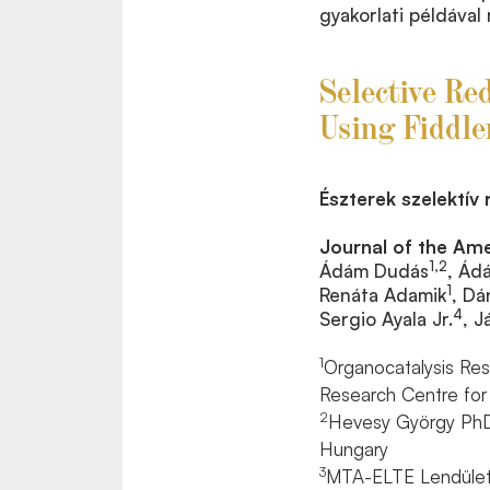
gyakorlati példával
Selective Re
Using Fiddle
Észterek szelektív 
Journal of the Am
1,2
Ádám Dudás
, Ád
1
Renáta Adamik
, Dá
4
Sergio Ayala Jr.
, J
1
Organocatalysis Res
Research Centre for
2
Hevesy György PhD 
Hungary
3
MTA-ELTE Lendület 