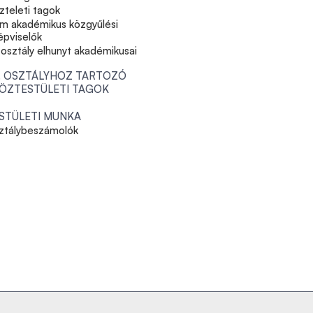
zteleti tagok
m akadémikus közgyűlési
épviselők
osztály elhunyt akadémikusai
I. OSZTÁLYHOZ TARTOZÓ
ÖZTESTÜLETI TAGOK
STÜLETI MUNKA
ztálybeszámolók