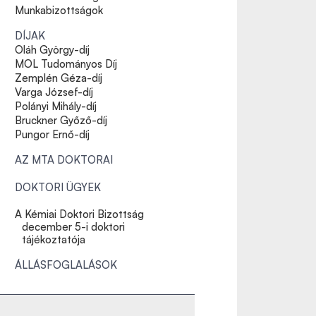
Munkabizottságok
DÍJAK
Oláh György-díj
MOL Tudományos Díj
Zemplén Géza-díj
Varga József-díj
Polányi Mihály-díj
Bruckner Győző-díj
Pungor Ernő-díj
AZ MTA DOKTORAI
DOKTORI ÜGYEK
A Kémiai Doktori Bizottság
december 5-i doktori
tájékoztatója
ÁLLÁSFOGLALÁSOK