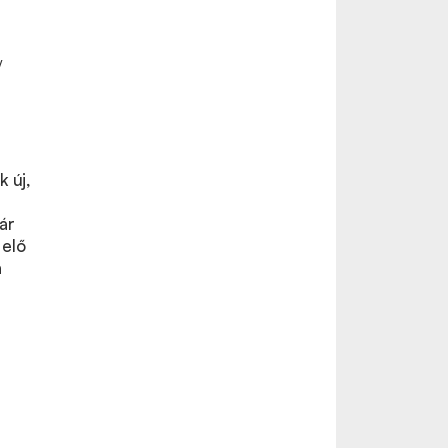
y
k új,
ár
 elő
a