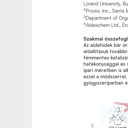
Loránd University, 
4
Provivi, Inc., Sant
5
Department of Orga
6
Aldexchem Ltd., É
Szakmai összefogl
Az aldehidek bár óri
előállításuk továbbr
fémmentes katalizát
hatékonysággal és s
ipari méretben is al
ezzel a módszerrel,
gyógyszeriparban é