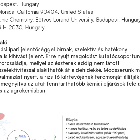
Budapest, Hungary
a Monica, California 90404, United States
nic Chemistry, Eötvös Loránd University, Budapest, Hungar
rd H-2030, Hungary
aló
ási ipari jelentőséggel bírnak, szelektív és hatékony
a is kihívást jelent. Erre nyújt megoldást kutatócsoportun
orcsaládja, mellyel az észterek eddig nem látott
zelektivitással alakíthatók át aldehidekké. Módszerünk m
kalmazást nyert, a rizs fő kártevőjének feromonját állítják
 megnyitva az utat fenntarthatóbb kémiai eljárások felé 
s az agrokémiában.