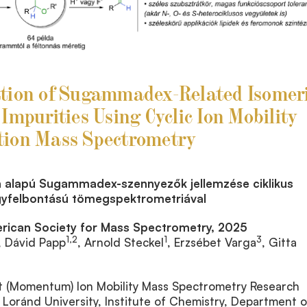
ation of Sugammadex-Related Isomer
 Impurities Using Cyclic Ion Mobility
tion Mass Spectrometry
in alapú Sugammadex-szennyezők jellemzése ciklikus
gyfelbontású tömegspektrometriával
erican Society for Mass Spectrometry, 2025
1,2
1
3
, Dávid Papp
, Arnold Steckel
, Erzsébet Varga
, Gitta
 (Momentum) Ion Mobility Mass Spectrometry Research
Loránd University, Institute of Chemistry, Department o