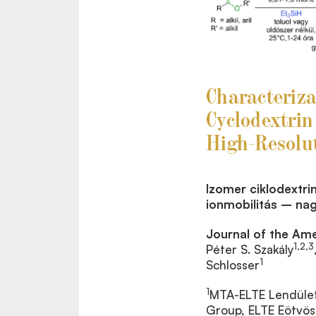
Characteriz
Cyclodextrin
High-Resolu
Izomer ciklodextr
ionmobilitás – na
Journal of the Am
1,2,3
Péter S. Szakály
1
Schlosser
1
MTA-ELTE Lendület
Group, ELTE Eötvös 