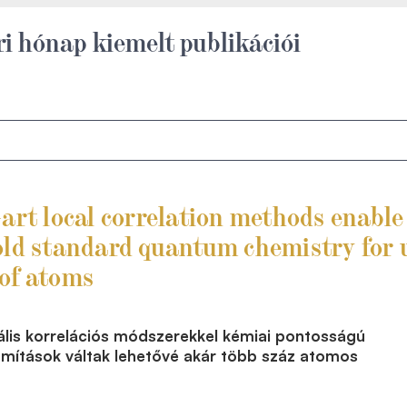
ri hónap kiemelt publikációi
-art local correlation methods enable
old standard quantum chemistry for 
of atoms
kális korrelációs módszerekkel kémiai pontosságú
mítások váltak lehetővé akár több száz atomos