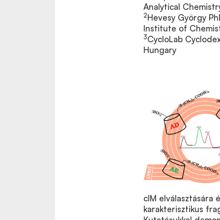
Analytical Chemist
2
Hevesy György PhD
Institute of Chemis
3
CycloLab Cyclodex
Hungary
cIM elválasztására 
karakterisztikus fr
Kutatásukkal demon