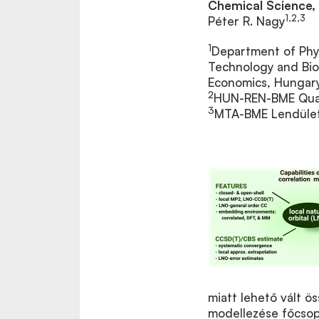
Chemical Science,
1,2,3
Péter R. Nagy
1
Department of Phys
Technology and Bio
Economics, Hungar
2
HUN-REN-BME Quan
3
MTA-BME Lendület
miatt lehető vált ö
modellezése főcsopo