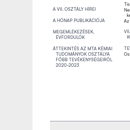
Tis
A VII. OSZTÁLY HÍREI
Ne
k
A HÓNAP PUBLIKÁCIÓJA
Az 
VI
MEGEMLÉKEZÉSEK,
K
ÉVFORDULÓK
TE
ÁTTEKINTÉS AZ MTA KÉMIAI
TUDOMÁNYOK OSZTÁLYA
Os
FŐBB TEVÉKENYSÉGEIRŐL
2020-2023