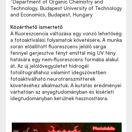
7
Department of Organic Chemistry and
Technology, Budapest University of Technology
and Economics, Budapest, Hungary
Közérthető ismertető
A fluoreszcencia változása egy vonzó lehetőség
a fotoaktiválási folyamatok követésére. A munka
során előállított fluoreszcens jelölő sárga
fénnyel gerjesztve fényt emittál míg UV fény
hatására egy nem-fluoreszcens formába alakul
át. Az új jelölővegyületet hidrogél
fotolitográfiához valamint idegszövetben
fotoaktiválható neurotranszmitterek
követéséhez alkalmaztuk. A kutatás eredményei
várhatóan az anyagtudományban és kísérleti
idegtudományban kerülnek hasznosításra.