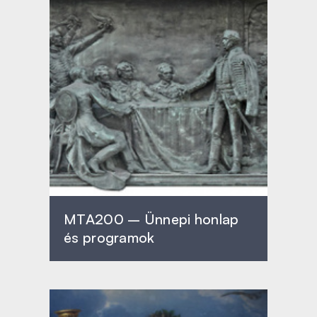
MTA200 – Ünnepi honlap
és programok