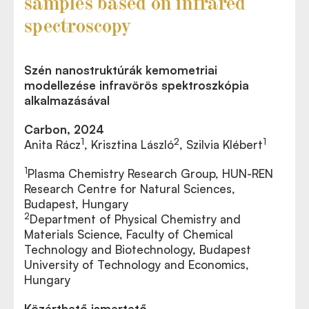
samples based on infrared
spectroscopy
Szén nanostruktúrák kemometriai
modellezése infravörös spektroszkópia
alkalmazásával
Carbon, 2024
1
2
1
Anita Rácz
, Krisztina László
, Szilvia Klébert
1
Plasma Chemistry Research Group, HUN-REN
Research Centre for Natural Sciences,
Budapest, Hungary
2
Department of Physical Chemistry and
Materials Science, Faculty of Chemical
Technology and Biotechnology, Budapest
University of Technology and Economics,
Hungary
Közérthető ismertető