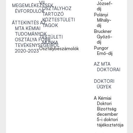
VII.
József-
MEGEMLÉKEZÉSEK,
OSZTÁLYHOZ
díj
ÉVFORDULÓK
TARTOZÓ
Polányi
KÖZTESTÜLETI
Mihály-
ÁTTEKINTÉS AZ
TAGOK
díj
MTA KÉMIAI
Bruckner
TUDOMÁNYOK
Győző-
TESTÜLETI
OSZTÁLYA FŐBB
díj
MUNKA
TEVÉKENYSÉGEIRŐL
Pungor
Osztálybeszámolók
2020-2023
Ernő-díj
AZ MTA
DOKTORAI
DOKTORI
ÜGYEK
A Kémiai
Doktori
Bizottság
december
5-i doktori
tájékoztatója