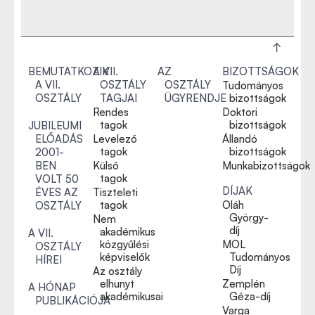
BEMUTATKOZIK
A VII.
AZ
BIZOTTSÁGOK
A VII.
OSZTÁLY
OSZTÁLY
Tudományos
OSZTÁLY
TAGJAI
ÜGYRENDJE
bizottságok
Rendes
Doktori
tagok
bizottságok
JUBILEUMI
ELŐADÁS
Levelező
Állandó
tagok
bizottságok
2001-
BEN
Külső
Munkabizottságok
tagok
VOLT 50
DÍJAK
ÉVES AZ
Tiszteleti
tagok
Oláh
OSZTÁLY
György-
Nem
díj
akadémikus
A VII.
közgyűlési
MOL
OSZTÁLY
képviselők
Tudományos
HÍREI
Díj
Az osztály
elhunyt
Zemplén
A HÓNAP
akadémikusai
Géza-díj
PUBLIKÁCIÓJA
Varga