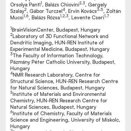
1
2,3
Orsolya Pantl
, Balázs Chiovini
, Gergely
3,5
2
4
Szalay
, Gábor Turczel
, Ervin Kovács
, Zoltán
1,6
1,2,3
1,7
Mucsi
, Balázs Rózsa
, Levente Cseri
1
BrainVisionCenter, Budapest, Hungary
2
Laboratory of 3D Functional Network and
Dendritic Imaging, HUN-REN Institute of
Experimental Medicine, Budapest, Hungary
3
The Faculty of Information Technology,
Pázmány Péter Catholic University, Budapest,
Hungary
4
NMR Research Laboratory, Centre for
Structural Science, HUN-REN Research Centre
for Natural Sciences, Budapest, Hungary
5
Institute of Materials and Environmental
Chemistry, HUN-REN Research Centre for
Natural Sciences, Budapest, Hungary
6
Institute of Chemistry, Faculty of Materials
Science and Engineering, University of Miskolc,
Hungary