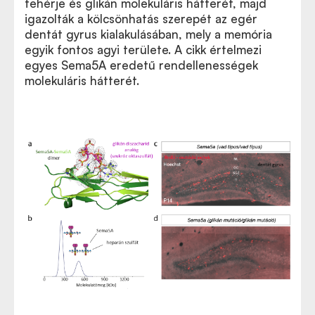
fehérje és glikán molekuláris hátterét, majd
igazolták a kölcsönhatás szerepét az egér
dentát gyrus kialakulásában, mely a memória
egyik fontos agyi területe. A cikk értelmezi
egyes Sema5A eredetű rendellenességek
molekuláris hátterét.