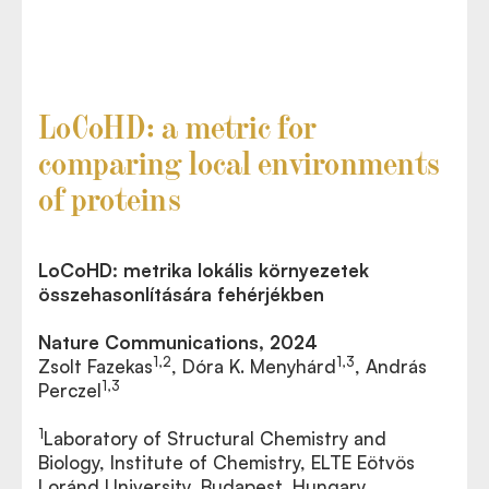
LoCoHD: a metric for
comparing local environments
of proteins
LoCoHD: metrika lokális környezetek
összehasonlítására fehérjékben
Nature Communications, 2024
1,2
1,3
Zsolt Fazekas
, Dóra K. Menyhárd
, András
1,3
Perczel
1
Laboratory of Structural Chemistry and
Biology, Institute of Chemistry, ELTE Eötvös
Loránd University, Budapest, Hungary