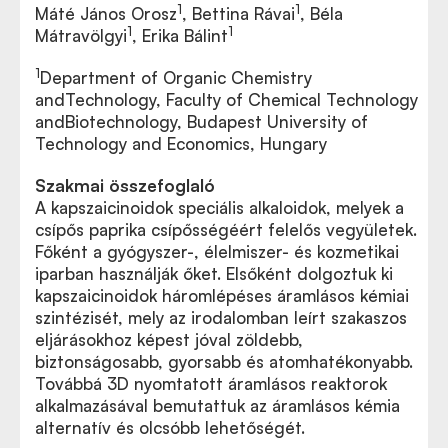
1
1
Máté János Orosz
, Bettina Rávai
, Béla
1
1
Mátravölgyi
, Erika Bálint
1
Department of Organic Chemistry
andTechnology, Faculty of Chemical Technology
andBiotechnology, Budapest University of
Technology and Economics, Hungary
Szakmai összefoglaló
A kapszaicinoidok speciális alkaloidok, melyek a
csípős paprika csípősségéért felelős vegyületek.
Főként a gyógyszer-, élelmiszer- és kozmetikai
iparban használják őket. Elsőként dolgoztuk ki
kapszaicinoidok háromlépéses áramlásos kémiai
szintézisét, mely az irodalomban leírt szakaszos
eljárásokhoz képest jóval zöldebb,
biztonságosabb, gyorsabb és atomhatékonyabb.
Továbbá 3D nyomtatott áramlásos reaktorok
alkalmazásával bemutattuk az áramlásos kémia
alternatív és olcsóbb lehetőségét.