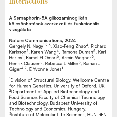
interactions
A Semaphorin-5A glikozaminoglikán
kölcsönhatások szerkezeti és funkcionális
vizsgálata
Nature Communications, 2024
1,2,3
4
Gergely N. Nagy
, Xiao-Feng Zhao
, Richard
5
4
6
Karlsson
, Karen Wang
, Ramona Duman
, Karl
1
6
6
Harlos
, Kamel El Omari
, Armin Wagner
,
5
5
Henrik Clausen
, Rebecca L Miller
, Roman J
4,7
1
Giger
, E Yvonne Jones
1
Division of Structural Biology, Wellcome Centre
for Human Genetics, University of Oxford, UK.
2
Department of Applied Biotechnology and
Food Science, Faculty of Chemical Technology
and Biotechnology, Budapest University of
Technology and Economics, Hungary.
3
Institute of Molecular Life Sciences, HUN-REN