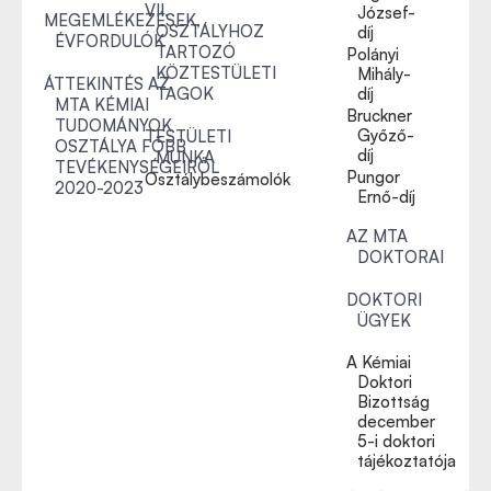
VII.
József-
MEGEMLÉKEZÉSEK,
OSZTÁLYHOZ
díj
ÉVFORDULÓK
TARTOZÓ
Polányi
KÖZTESTÜLETI
Mihály-
ÁTTEKINTÉS AZ
TAGOK
díj
MTA KÉMIAI
Bruckner
TUDOMÁNYOK
Győző-
TESTÜLETI
OSZTÁLYA FŐBB
díj
MUNKA
TEVÉKENYSÉGEIRŐL
Pungor
Osztálybeszámolók
2020-2023
Ernő-díj
AZ MTA
DOKTORAI
DOKTORI
ÜGYEK
A Kémiai
Doktori
Bizottság
december
5-i doktori
tájékoztatója