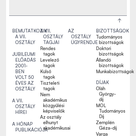
BEMUTATKOZIK
A VII.
AZ
BIZOTTSÁGOK
A VII.
OSZTÁLY
OSZTÁLY
Tudományos
OSZTÁLY
TAGJAI
ÜGYRENDJE
bizottságok
Rendes
Doktori
tagok
bizottságok
JUBILEUMI
ELŐADÁS
Levelező
Állandó
tagok
bizottságok
2001-
BEN
Külső
Munkabizottságok
tagok
VOLT 50
DÍJAK
ÉVES AZ
Tiszteleti
tagok
Oláh
OSZTÁLY
György-
Nem
díj
akadémikus
A VII.
közgyűlési
MOL
OSZTÁLY
képviselők
Tudományos
HÍREI
Díj
Az osztály
elhunyt
Zemplén
A HÓNAP
akadémikusai
Géza-díj
PUBLIKÁCIÓJA
Varga