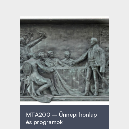
MTA200 – Ünnepi honlap
és programok