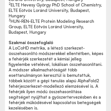
2
ELTE Hevesy György PhD School of Chemistry,
ELTE Eötvös Loránd University, Budapest,
Hungary
3
HUN-REN-ELTE Protein Modeling Research
Group, ELTE Eötvös Loránd University,
Budapest, Hungary
Szakmai összefoglaló
A LoCoHD metrika, a létező szerkezet-
összehasonlító módszerekkel ellentétben, képes
a fehérjék szerkezetét a kémiai jelleg
figyelembe vételével, lokálisan összehasonlítani.
A módszer alkalmazhatóságát több
esettanulmányon keresztül is bemutattuk,
többek között a gépi tanulás alapú AlphaFold2
fehérjeszerkezet-modellező elemzésével is. A
fehérjék ilyen módú összehasonlítása
segítséget nyújthat a gyószertervezésben és a
fehérjék működésével kapcsolatos betegségek
kezelésében is.