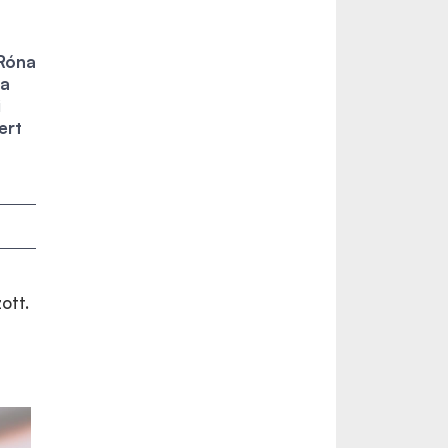
 Róna
 a
i
ert
ott.