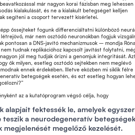
 beavatkozással már nagyon korai fázisban meg lehessen
odás kialakulását, és ne a kialakult betegséget kelljen
k segíteni a csoport tervezett kísérletei.
épp őssejteket fogunk differenciáltatni különböző neurál
y létrejövő, már nem osztódó neuronokban fogjuk vizsgáln
ak pontosan a DNS-javító mechanizmusok – mondja Rón
 nem tudnak replikációhoz kapcsolt javítást folytatni, mé
nagyon jól meg tudják őrizni a genomjuk integritását. Az
 hogy ők milyen, esetleg osztódó sejtekben nem meglévő
odnak ennek érdekében. Illetve eközben mi siklik félre
neratív betegségek esetén, és ezt esetleg hogyan leh
célozni?”
ényként az a kutatóprogram végső célja, hogy
ok alapjait fektessék le, amelyek egyszer
é teszik a neurodegeneratív betegsége
k megjelenését megelőző kezelését.