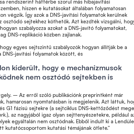
sa rendszerint háttérbe szorul más hibajavítási
zemben, hiszen e kutatásokat általában folyamatosan
on végzik. Így azok a DNS-javítási folyamatok kerülnek
z osztódó sejtekhez köthetők. Azt kezdték vizsgálni, hog
 hogyan szabályozza azokat a DNS-javító folyamatokat,
ag DNS-replikáció közben zajlanak.
 hogy egyes sejtszintű szabályozók hogyan állítják be a
 DNS-javítási folyamatok között, és
n kiderült, hogy e mechanizmusok
ödnek nem osztódó sejtekben is
ely. – Az erről szóló publikációnk preprintként már
ük, hamarosan nyomtatásban is megjelenik. Azt láttuk, ho
és G1 fázisú sejtekre (a sejtciklus DNS-kettőződést meg
erk.
), az nagyjából igaz olyan sejttenyészetekre, például a
elyek egyáltalán nem osztódnak. Ebből indult ki a Lendüle
t kutatócsoportom kutatási témájának ötlete.”