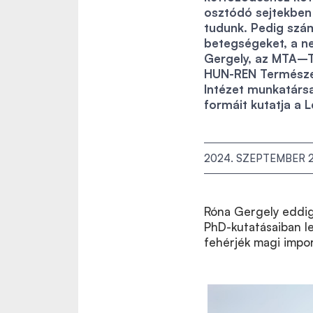
osztódó sejtekben 
tudunk. Pedig szá
betegségeket, a ne
Gergely, az MTA–T
HUN-REN Természet
Intézet munkatárs
formáit kutatja a
2024. SZEPTEMBER 2
Róna Gergely eddigi
PhD-kutatásaiban l
fehérjék magi import