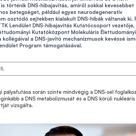
is történik DNS-hibajavítás, amiről sokkal kevesebbet
mos betegséget, például egyes neurodegeneratív
m osztódó sejtekben kialakult DNS-hibák váltanak ki.
TK Lendület DNS-hibajavítás Kutatócsoport vezetője,
tudományi Kutatóközpont Molekuláris Élettudomány
a kollégáival a DNS-javító mechanizmusok kevéssé ism
 Lendület Program támogatásával.
5.
 pályafutása során szinte mindvégig a DNS-sel foglalkoz
eginkább a DNS metabolizmusát és a DNS körüli nukleáris
ját vizsgálta.