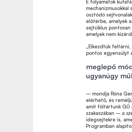
E folyamatok kutatá
mechanizmusokkal s
osztódó sejtvonalak
előtérbe, amelyek a
sejtciklus pontosan
amelyek nem kizáról
„Elkezdtük feltárni,
pontos egyensúlyt a
meglepő módo
ugyanúgy műk
– mondja Róna Gerg
elérhető, és remélj
amit föltártunk G0 
szakaszában –
a sz
idegsejtekre is, am
Programban alapítot