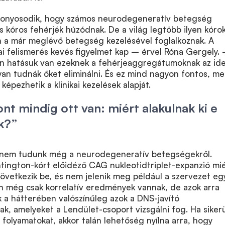
zonyosodik, hogy számos neurodegeneratív betegség
 kóros fehérjék húzódnak. De a világ legtöbb ilyen kóro
n a már meglévő betegség kezelésével foglalkoznak. A
i felismerés kevés figyelmet kap – érvel Róna Gergely.
yen hatásuk van ezeknek a fehérjeaggregátumoknak az id
an tudnák őket eliminálni. És ez mind nagyon fontos, me
képezhetik a klinikai kezelések alapját.
nt mindig ott van: miért alakulnak ki e
k?”
nem tudunk még a neurodegeneratív betegségekről.
tington-kórt előidéző CAG nukleotidtriplet-expanzió mi
övetkezik be, és nem jelenik meg például a szervezet e
en még csak korrelatív eredmények vannak, de azok arra
 a hátterében valószínűleg azok a DNS-javító
k, amelyeket a Lendület-csoport vizsgálni fog. Ha siker
folyamatokat, akkor talán lehetőség nyílna arra, hogy