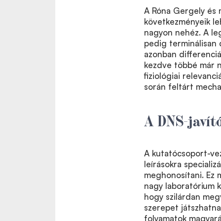
A Róna Gergely és m
következményeik leh
nagyon nehéz. A le
pedig terminálisan 
azonban differenciál
kezdve többé már n
fiziológiai relevanc
során feltárt mecha
A DNS-javít
A kutatócsoport-vez
leírásokra specializ
meghonosítani. Ez mé
nagy laboratórium 
hogy szilárdan megv
szerepet játszhatn
folyamatok magyará