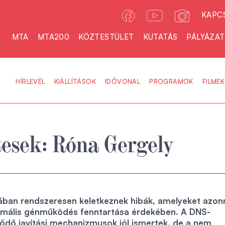
KAPC
MTA
MTA200
KÖZTESTÜLET
KUTATÁS
PÁLYÁZA
HÍRLEVÉL
KIÁLLÍTÁSOK
IDŐVONAL
PROGRAMOK
FILMEK
esek: Róna Gergely
ában rendszeresen keletkeznek hibák, amelyeket azon
 normális génműködés fenntartása érdekében. A DNS-
ődő javítási mechanizmusok jól ismertek, de a nem