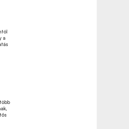
ntól
y a
atás
 több
nak,
tős