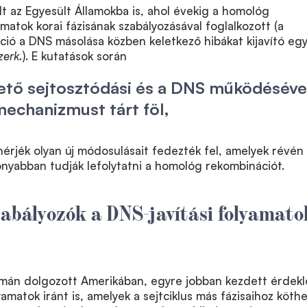
t az Egyesült Államokba is, ahol évekig a homológ
matok korai fázisának szabályozásával foglalkozott (a
ió a DNS másolása közben keletkező hibákat kijavító egy
zerk.
). E kutatások során
ető sejtosztódási és a DNS működéséve
echanizmust tárt föl,
hérjék olyan új módosulásait fedezték fel, amelyek révén
onyabban tudják lefolytatni a homológ rekombinációt.
zabályozók a DNS-javítási folyamato
mán dolgozott Amerikában, egyre jobban kezdett érdekl
yamatok iránt is, amelyek a sejtciklus más fázisaihoz köthe