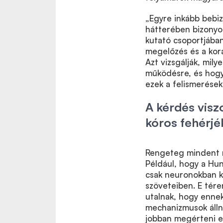
„Egyre inkább bebi
hátterében bizonyos
kutató csoportjába
megelőzés és a kora
Azt vizsgálják, mil
működésre, és hogy
ezek a felismerések 
A kérdés viszo
kóros fehérjé
Rengeteg mindent 
Például, hogy a Hun
csak neuronokban k
szöveteiben. E tér
utalnak, hogy ennek
mechanizmusok állna
jobban megérteni e 