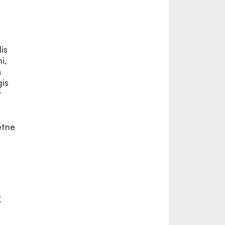
is
i,
a
gis
t
etne
k