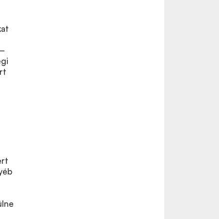
kat
 –
egi
rt
ért
gyéb
ülne