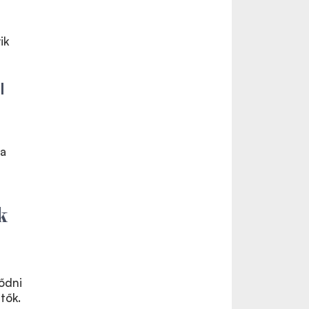
ik
l
 a
k
ődni
tők.