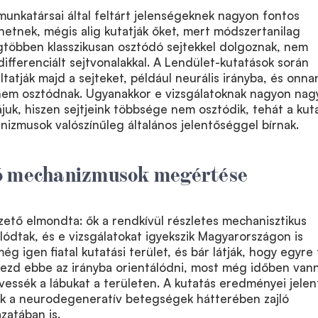
unkatársai által feltárt jelenségeknek nagyon fontos
etnek, mégis alig kutatják őket, mert módszertanilag
gtöbben klasszikusan osztódó sejtekkel dolgoznak, nem
differenciált sejtvonalakkal. A Lendület-kutatások során
tatják majd a sejteket, például neurális irányba, és onna
em osztódnak. Ugyanakkor e vizsgálatoknak nagyon nag
iájuk, hiszen sejtjeink többsége nem osztódik, tehát a kut
nizmusok valószínűleg általános jelentőséggel bírnak.
ó mechanizmusok megértése
ető elmondta: ők a rendkívül részletes mechanisztikus
álódtak, és e vizsgálatokat igyekszik Magyarországon is
g igen fiatal kutatási terület, és bár látják, hogy egyre
kezd ebbe az irányba orientálódni, most még időben van
essék a lábukat a területen. A kutatás eredményei jelen
ak a neurodegeneratív betegségek hátterében zajló
zatában is.