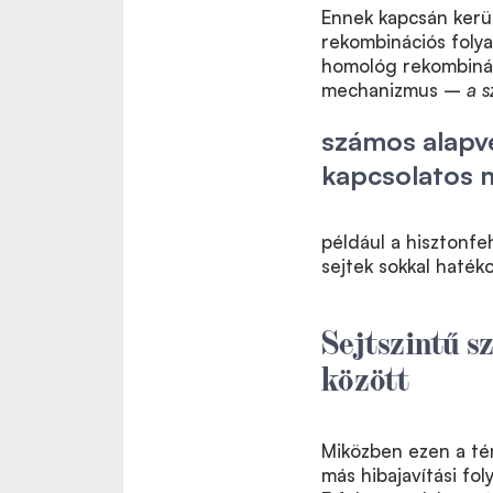
Ennek kapcsán kerül
rekombinációs folya
homológ rekombinác
mechanizmus –
a s
számos alapv
kapcsolatos m
például a hisztonfe
sejtek sokkal haték
Sejtszintű s
között
Miközben ezen a té
más hibajavítási fol