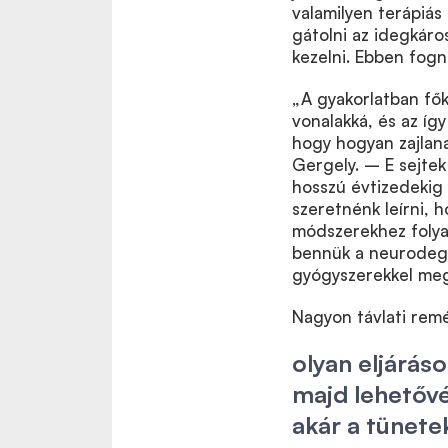
valamilyen terápiás
gátolni az idegkáros
kezelni. Ebben fogna
„A gyakorlatban fők
vonalakká, és az íg
hogy hogyan zajlan
Gergely. – E sejtek
hosszú évtizedekig 
szeretnénk leírni,
módszerekhez folyam
bennük a neurodege
gyógyszerekkel meg
Nagyon távlati rem
olyan eljárás
majd lehetőv
akár a tünete