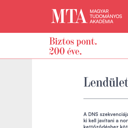
Lendület
A DNS szekvenciáj
ki kell javítani a
kettőződéshez köt