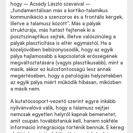
hogy – Acsády László szavaival –
„fundamentálisan más a kortiko-talamikus
kommunikáció a szenzoros és a frontális kérgek,
illetve a talamusz között”. Más a pályák
struktúrája, más hatást fejtenek ki a
posztszinaptikus sejtek, illetve valószínűleg a
pályák plaszticitása is eltér egymástól. Ha a
közeljövőben bebizonyosodik, hogy az egyik
pálya hajlamosabb a kapcsolatok erősségének
megváltoztatására (vagyis plasztikusabb), mint a
másik, akkor ez kulcsfontosságú lesz annak
megértésében, hogy a patológiás helyzetekben
az egyik pálya miért működik hibásan, miközben
a másik nem.
A kutatócsoport-vezető szerint egyre inkább
nyilvánvalóvá válik, hogy a talamusz sejtjei
nemcsak egyetlen helyről kapnak bemenetet,
amit csupán továbbítaniuk kell, hanem sokféle
információ integrációja történik bennük. E kéreg