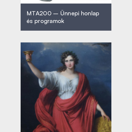
MTA200 – Ünnepi honlap
és programok