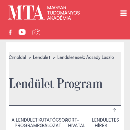
Címoldal
Lendület
Lendületesek: Acsády László
Lendület Program
A LENDÜLET
KUTATÓCSOPORT-
A
LENDÜLETES
PROGRAMRÓL
HÁLÓZAT
HIVATAL
HÍREK