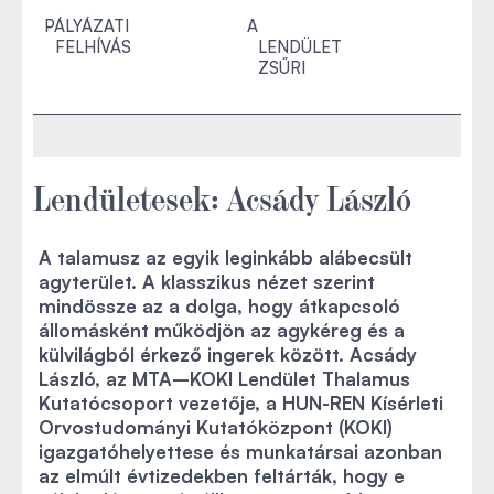
PÁLYÁZATI
A
FELHÍVÁS
LENDÜLET
ZSŰRI
Lendületesek: Acsády László
A talamusz az egyik leginkább alábecsült
agyterület. A klasszikus nézet szerint
mindössze az a dolga, hogy átkapcsoló
állomásként működjön az agykéreg és a
külvilágból érkező ingerek között. Acsády
László, az MTA–KOKI Lendület Thalamus
Kutatócsoport vezetője, a HUN-REN Kísérleti
Orvostudományi Kutatóközpont (KOKI)
igazgatóhelyettese és munkatársai azonban
az elmúlt évtizedekben feltárták, hogy e