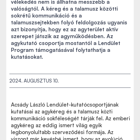
vélekedés nem is állhatna messzebb a
valóságtól. A kéreg és a talamusz közötti
sokrétű kommunikáció és a
talamuszsejtekben folyó feldolgozás ugyanis
azt bizonyítja, hogy ez az agyterület aktív
szerepet játszik az agyműködésben. Az
agykutató csoportja mostantól a Lendület
Program támogatásával folytathatja a
kutatásokat.
2024. AUGUSZTUS 10.
Acsády László Lendület-kutatócsoportjának
kutatásai az agykéreg és a talamusz közti
kommunikáció sokféleségét tárják fel. Az emberi
agykéreg az eddig ismert világ egyik
legbonyolultabb szerveződési formája. Az
viszont már kevésbé ismert, hogy az evolúció