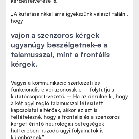
kérdésfelvetése is.
„A kutatásainkkal arra igyekszünk választ találni,
hogy
vajon a szenzoros kérgek
ugyanúgy beszélgetnek-e a
talamusszal, mint a frontális
kérgek.
Vagyis a kommunikáció szerkezeti és
funkcionális elvei azonosak-e – folytatja a
kutatócsoport-vezető. – Ha az derülne ki, hogy
a két agyi régió talamusszal létesített
kapcsolatai eltérőek, akkor ez azt is
feltételezné, hogy a frontális és a szenzoros
kérget érintő neurológiai betegségek
hátterében húzódó agyi folyamatok is
különböznek.”