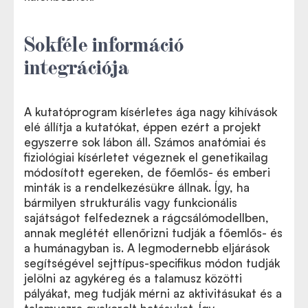
Sokféle információ
integrációja
A kutatóprogram kísérletes ága nagy kihívások
elé állítja a kutatókat, éppen ezért a projekt
egyszerre sok lábon áll. Számos anatómiai és
fiziológiai kísérletet végeznek el genetikailag
módosított egereken, de főemlős- és emberi
minták is a rendelkezésükre állnak. Így, ha
bármilyen strukturális vagy funkcionális
sajátságot felfedeznek a rágcsálómodellben,
annak meglétét ellenőrizni tudják a főemlős- és
a humánagyban is. A legmodernebb eljárások
segítségével sejttípus-specifikus módon tudják
jelölni az agykéreg és a talamusz közötti
pályákat, meg tudják mérni az aktivitásukat és a