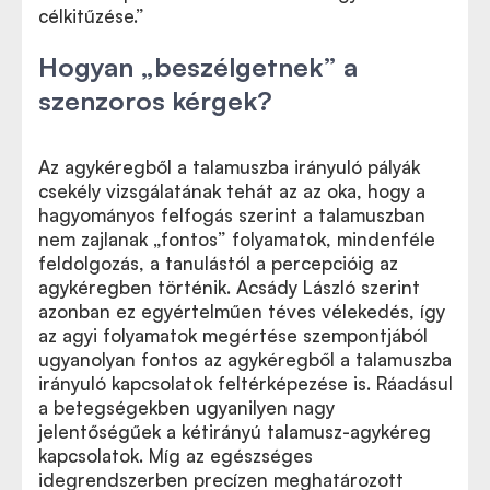
célkitűzése.”
Hogyan „beszélgetnek” a
szenzoros kérgek?
Az agykéregből a talamuszba irányuló pályák
csekély vizsgálatának tehát az az oka, hogy a
hagyományos felfogás szerint a talamuszban
nem zajlanak „fontos” folyamatok, mindenféle
feldolgozás, a tanulástól a percepcióig az
agykéregben történik. Acsády László szerint
azonban ez egyértelműen téves vélekedés, így
az agyi folyamatok megértése szempontjából
ugyanolyan fontos az agykéregből a talamuszba
irányuló kapcsolatok feltérképezése is. Ráadásul
a betegségekben ugyanilyen nagy
jelentőségűek a kétirányú talamusz-agykéreg
kapcsolatok. Míg az egészséges
idegrendszerben precízen meghatározott