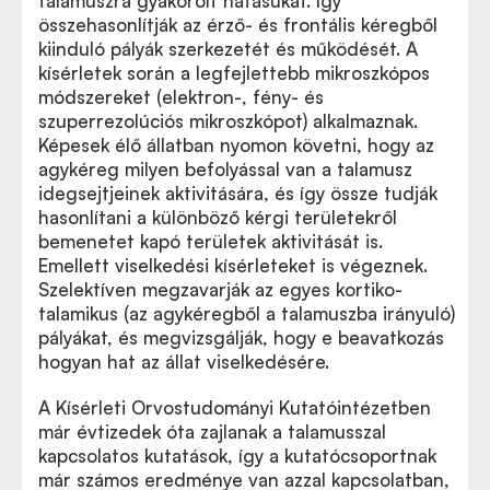
talamuszra gyakorolt hatásukat. Így
összehasonlítják az érző- és frontális kéregből
kiinduló pályák szerkezetét és működését. A
kísérletek során a legfejlettebb mikroszkópos
módszereket (elektron-, fény- és
szuperrezolúciós mikroszkópot) alkalmaznak.
Képesek élő állatban nyomon követni, hogy az
agykéreg milyen befolyással van a talamusz
idegsejtjeinek aktivitására, és így össze tudják
hasonlítani a különböző kérgi területekről
bemenetet kapó területek aktivitását is.
Emellett viselkedési kísérleteket is végeznek.
Szelektíven megzavarják az egyes kortiko-
talamikus (az agykéregből a talamuszba irányuló)
pályákat, és megvizsgálják, hogy e beavatkozás
hogyan hat az állat viselkedésére.
A Kísérleti Orvostudományi Kutatóintézetben
már évtizedek óta zajlanak a talamusszal
kapcsolatos kutatások, így a kutatócsoportnak
már számos eredménye van azzal kapcsolatban,