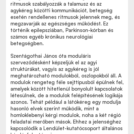
ritmusok szabályozzák a talamusz és az
agykéreg közötti kommunikációt, betegség
esetén rendellenes ritmusok jelennek meg, és
megzavarják az egészséges működést. Ez
történik epilepsziában, Parkinson-kórban és
számos egyéb krónikus neurológiai
betegségben.
Szentágothai János óta moduláris
szerveződésként képzeljük el az agyi
struktúrákat, vagyis az agykéreg is jól
meghatározható modulokból, oszlopokból áll. A
modulok rengeteg féle sejttípusból épülnek fel,
amelyek között hitetlenül bonyolult kapcsolatok
létesülnek, de a modulok felépítésének logikája
azonos. Tehát például a látókéreg egy modulja
hasonló elvek szerint működik, mint a
homloklebenyi kérgi modulok, noha a két régió
feladatai merőben mások. Ehhez a jelenséghez
kapcsolódik a Lendület-kutatócsoport általános