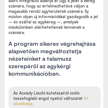
alatti integráció alakítja át úgy a jelet a kéreg
számára, hogy az értelmezhetővé váljon a
magasabb rendű agyterületek számára. Ily
módon olyan új információkkal gazdagodik a jel
– és ezáltal az agykéreg –, amelyek
máskülönben elérhetetlenek lennének a
számára.
A program sikeres végrehajtása
alapvetően megváltoztatja
nézeteinket a talamusz
szerepéről az agykérgi
kommunikációban.
Az Acsády László kutatásairól szóló
összefoglaló angol nyelvű változatát
itt
olvashatja.