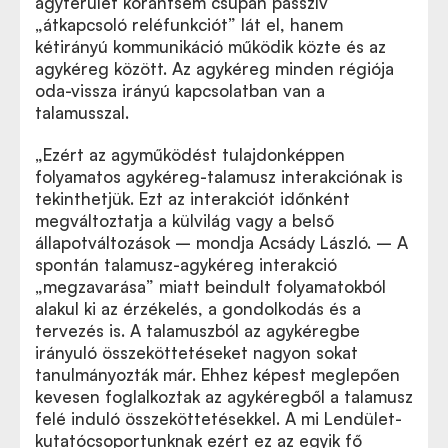
agyterület korántsem csupán passzív
„átkapcsoló reléfunkciót” lát el, hanem
kétirányú kommunikáció működik közte és az
agykéreg között. Az agykéreg minden régiója
oda-vissza irányú kapcsolatban van a
talamusszal.
„Ezért az agyműködést tulajdonképpen
folyamatos agykéreg-talamusz interakciónak is
tekinthetjük. Ezt az interakciót időnként
megváltoztatja a külvilág vagy a belső
állapotváltozások – mondja Acsády László. – A
spontán talamusz-agykéreg interakció
„megzavarása” miatt beindult folyamatokból
alakul ki az érzékelés, a gondolkodás és a
tervezés is. A talamuszból az agykéregbe
irányuló összeköttetéseket nagyon sokat
tanulmányozták már. Ehhez képest meglepően
kevesen foglalkoztak az agykéregből a talamusz
felé induló összeköttetésekkel. A mi Lendület-
kutatócsoportunknak ezért ez az egyik fő