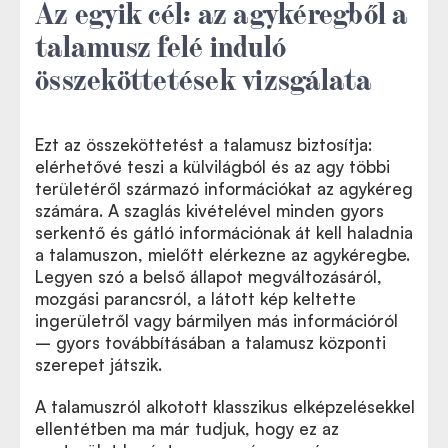
Az egyik cél: az agykéregből a
talamusz felé induló
összeköttetések vizsgálata
Ezt az összeköttetést a talamusz biztosítja:
elérhetővé teszi a külvilágból és az agy többi
területéről származó információkat az agykéreg
számára. A szaglás kivételével minden gyors
serkentő és gátló információnak át kell haladnia
a talamuszon, mielőtt elérkezne az agykéregbe.
Legyen szó a belső állapot megváltozásáról,
mozgási parancsról, a látott kép keltette
ingerületről vagy bármilyen más információról
– gyors továbbításában a talamusz központi
szerepet játszik.
A talamuszról alkotott klasszikus elképzelésekkel
ellentétben ma már tudjuk, hogy ez az