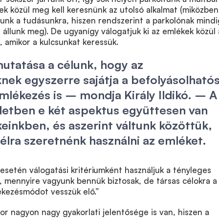
ek közül meg kell keresnünk az utolsó alkalmat (miközben
nk a tudásunkra, hiszen rendszerint a parkolónak mindi
állunk meg). De ugyanígy válogatjuk ki az emlékek közül 
 amikor a kulcsunkat keressük.
tatása a célunk, hogy az
ek egyszerre sajátja a befolyásolható
mlékezés is – mondja Király Ildikó. – A
letben e két aspektus együttesen van
keinkben, és aszerint váltunk közöttük,
élra szeretnénk használni az emléket.
setén válogatási kritériumként használjuk a tényleges
, mennyire vagyunk bennük biztosak, de társas célokra a
ékezésmódot vesszük elő.”
or nagyon nagy gyakorlati jelentősége is van, hiszen a