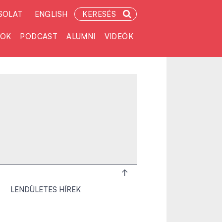
SOLAT
ENGLISH
KERESÉS
TOK
PODCAST
ALUMNI
VIDEÓK
LENDÜLETES HÍREK