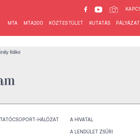
KAPC
MTA
MTA200
KÖZTESTÜLET
KUTATÁS
PÁLYÁZA
rály Ildikó
ram
TATÓCSOPORT-HÁLÓZAT
A HIVATAL
A LENDÜLET ZSŰRI