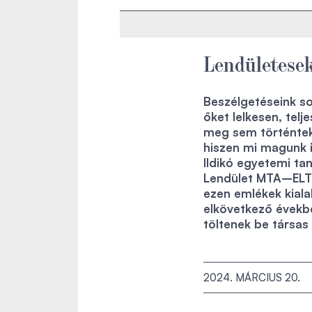
Lendületesek
Beszélgetéseink so
őket lelkesen, tel
meg sem történtek
hiszen mi magunk i
Ildikó egyetemi ta
Lendület MTA–ELTE
ezen emlékek kiala
elkövetkező évekbe
töltenek be társas
2024. MÁRCIUS 20.