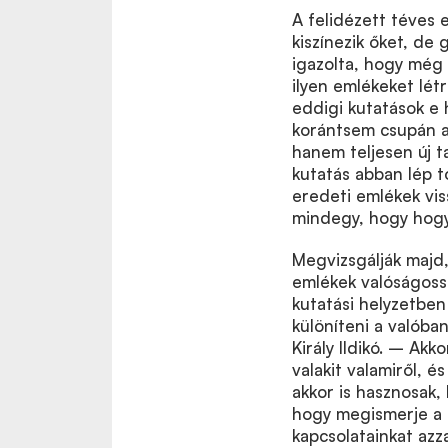
A felidézett téves 
kiszínezik őket, de
igazolta, hogy még 
ilyen emlékeket lét
eddigi kutatások e 
korántsem csupán a
hanem teljesen új t
kutatás abban lép 
eredeti emlékek vis
mindegy, hogy hogya
Megvizsgálják majd,
emlékek valóságoss
kutatási helyzetben
különíteni a valób
Király Ildikó. – Ak
valakit valamiről, é
akkor is hasznosak,
hogy megismerje a 
kapcsolatainkat az