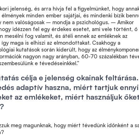
ori jelenség, és arra hívja fel a figyelmünket, hogy anna
 élmények minden ember sajátjai, és mindenki bízik benn
y nem valóságosak – mondja a pszichológus. – Amikor
hogy idézzen fel egy érdekes esetet, ami vele történt, ő
en mesélni fog valamit, és átéli ennek az emléknek az
 így maga is elhiszi az elmondottakat. Csakhogy a
lógiai kutatások során kiderült, hogy az élménykompone
nformációk nagyon nagy arányban, 60-70 százalékban tév
szembesülünk e tévedéseinkkel.”
tatás célja e jelenség okainak feltárása.
kedés adaptív haszna, miért tartjuk enny
ket az emlékeket, miért használjuk őke
r?
zuk meg magunknak, hogy miért tévedünk időnként a sa
n?