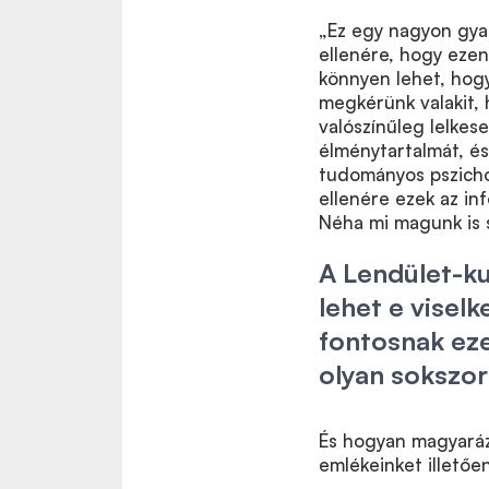
„Ez egy nagyon gyak
ellenére, hogy ezen
könnyen lehet, hog
megkérünk valakit, 
valószínűleg lelkes
élménytartalmát, és
tudományos pszicho
ellenére ezek az i
Néha mi magunk is 
A Lendület-ku
lehet e visel
fontosnak eze
olyan sokszo
És hogyan magyaráz
emlékeinket illetőe