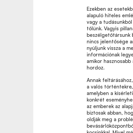
Ezekben az esetekb
alapuló hiteles eml
vagy a tudásunkból 
tőlünk. Vagyis pilla
beszélgetőtársunk b
nincs jelentősége 
nyúljunk vissza a m
információnak legye
amikor hasznosabb a
hordoz.
Annak feltárásához
a valós történtekre,
amelyben a kísérlet
konkrét eseményhez 
az emberek az alap
biztosak abban, ho
oldják meg a problé
bevásárlóközpontbó
kocsinkkal. Mivel má