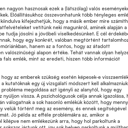
en nagyon hasznosak ezek a (látszólag) valós események
ékek. Előállításukhoz összevonhatunk több tényleges emlé
kiindulva kifejezhetjük, hogy a másik ember mire számíth
natfelvételeket vetítünk neki magunkról, aminek alapján a
e tudja jósolni a jövőbeli viselkedésünket. E cél érdeké
annak, hogy egy konkrét, valóban megtörtént tartalomho
emóriánkban, hanem az a fontos, hogy az átadott
n valószínűségi alapon értéke. Tehát vannak olyan helyz
 fals emlék, mint az eredeti, hiszen több információt
, hogy az emberek szükség esetén képesek-e visszaemlé
 a kutatóknak egy új vizsgálati módszert kell alkalmazniuk
i probléma megoldása azt igényli az alanytól, hogy egy
nyúljon vissza. A pszichológusok célja annak igazolása,
ján válogatnak a sok hasonló emlékük között, hogy menny
gy velük történt meg az esemény, és ennek segítségével
mát. Jó példa az efféle problémákra az, amikor a
l kilépve nem emlékezünk arra, hogy hol parkoltunk a
r sokszor jártunk ott, így sok helyen parkoltunk a múltba