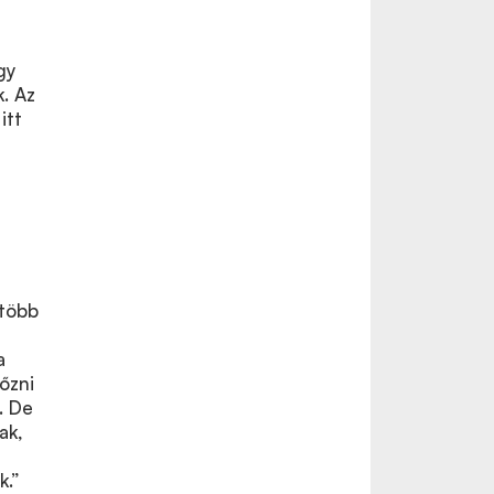
gy
. Az
itt
gtöbb
a
őzni
. De
ak,
s
k.”