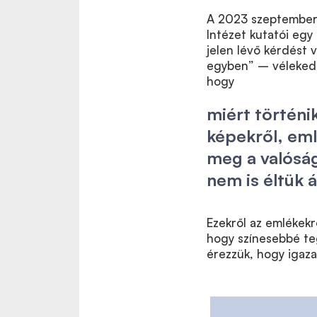
A 2023 szeptemberé
Intézet kutatói egy
jelen lévő kérdést 
egyben” – vélekedik
hogy
miért történ
képekről, eml
meg a valósá
nem is éltük á
Ezekről az emlékekr
hogy színesebbé teg
érezzük, hogy igaza