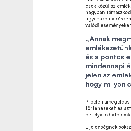
ezek közül az emlék
nagyban támaszkodu
ugyanazon a részén 
valódi eseményeket,
„Annak megmu
emlékezetünkn
és a pontos e
mindennapi é
jelen az emlé
hogy milyen c
Problémamegoldás e
történéseket és azt
befolyásolható eml
E jelenségnek soksz