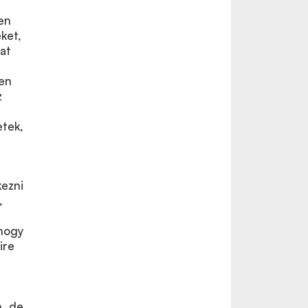
en
ket,
at
ben
z
etek,
kezni
,
 hogy
ire
n, de