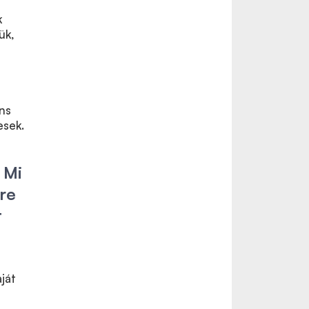
k
ük,
ns
esek.
 Mi
ire
t
ját