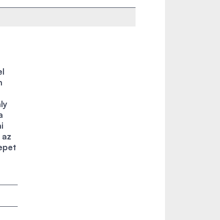
el
n
ly
a
i
 az
epet