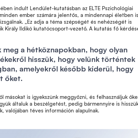
ben indult Lendület-kutatásban az ELTE Pszichológiai
 minden ember számára jelentős, a mindennapi életben i
vizsgálnak. „Ez adja a téma szépségét és nehézségét is
 Király Ildikó kutatócsoport-vezető. A kutatás fő kérdés
ik meg a hétköznapokban, hogy olyan
ékekről hisszük, hogy velünk történtek
gban, amelyekről később kiderül, hogy
t őket.
ől másokat is igyekszünk meggyőzni, és felhasználjuk őke
yük általuk a beszélgetést, pedig bármennyire is hisszü
k, valójában téves információn alapulnak.