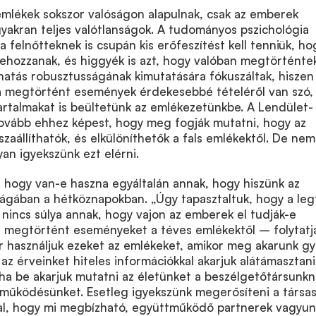
emlékek sokszor valóságon alapulnak, csak az emberek
 gyakran teljes valótlanságok. A tudományos pszichológia
a felnőtteknek is csupán kis erőfeszítést kell tenniük, ho
rehozzanak, és higgyék is azt, hogy valóban megtörténtek
hatás robusztusságának kimutatására fókuszáltak, hiszen 
 megtörtént események érdekesebbé tételéről van szó,
artalmakat is beültetünk az emlékezetünkbe. A Lendület-
tovább ehhez képest, hogy meg fogják mutatni, hogy az
szaállíthatók, és elkülöníthetők a fals emlékektől. De nem
n igyekszünk ezt elérni.
 hogy van-e haszna egyáltalán annak, hogy hiszünk az
ágában a hétköznapokban. „Úgy tapasztaltuk, hogy a le
 nincs súlya annak, hogy vajon az emberek el tudják-e
an megtörtént eseményeket a téves emlékektől – folytatj
kor használjuk ezeket az emlékeket, amikor meg akarunk gy
s az érveinket hiteles információkkal akarjuk alátámasztani
 ha be akarjuk mutatni az életünket a beszélgetőtársunkn
működésünket. Esetleg igyekszünk megerősíteni a társa
zal, hogy mi megbízható, együttműködő partnerek vagyun