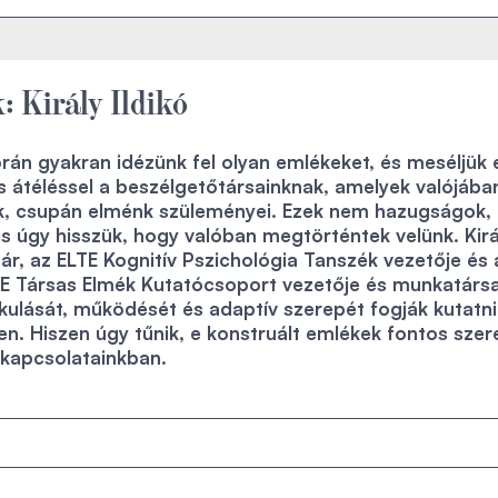
: Király Ildikó
rán gyakran idézünk fel olyan emlékeket, és meséljük 
jes átéléssel a beszélgetőtársainknak, amelyek valójába
, csupán elménk szüleményei. Ezek nem hazugságok,
s úgy hisszük, hogy valóban megtörténtek velünk. Kirá
nár, az ELTE Kognitív Pszichológia Tanszék vezetője és 
 Társas Elmék Kutatócsoport vezetője és munkatársa
kulását, működését és adaptív szerepét fogják kutatni
n. Hiszen úgy tűnik, e konstruált emlékek fontos szer
 kapcsolatainkban.