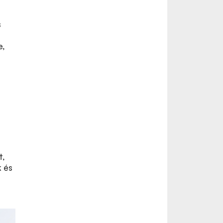
s
e,
t,
k és