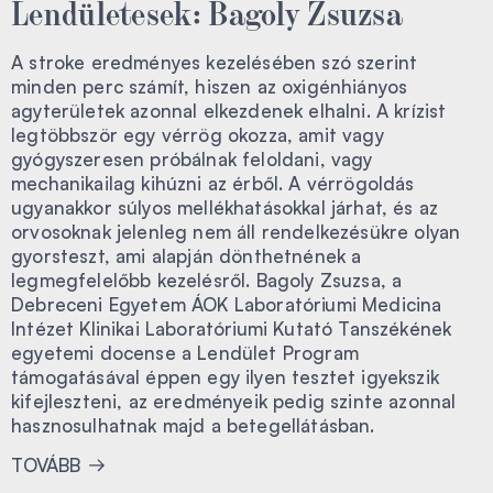
Lendületesek: Bagoly Zsuzsa
A stroke eredményes kezelésében szó szerint
minden perc számít, hiszen az oxigénhiányos
agyterületek azonnal elkezdenek elhalni. A krízist
legtöbbször egy vérrög okozza, amit vagy
gyógyszeresen próbálnak feloldani, vagy
mechanikailag kihúzni az érből. A vérrögoldás
ugyanakkor súlyos mellékhatásokkal járhat, és az
orvosoknak jelenleg nem áll rendelkezésükre olyan
gyorsteszt, ami alapján dönthetnének a
legmegfelelőbb kezelésről. Bagoly Zsuzsa, a
Debreceni Egyetem ÁOK Laboratóriumi Medicina
Intézet Klinikai Laboratóriumi Kutató Tanszékének
egyetemi docense a Lendület Program
támogatásával éppen egy ilyen tesztet igyekszik
kifejleszteni, az eredményeik pedig szinte azonnal
hasznosulhatnak majd a betegellátásban.
TOVÁBB