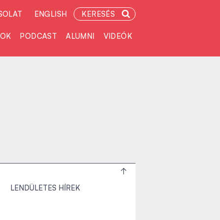
SOLAT
ENGLISH
KERESÉS
TOK
PODCAST
ALUMNI
VIDEÓK
LENDÜLETES HÍREK