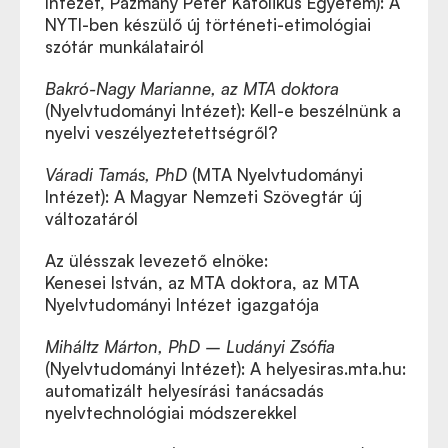
Intézet, Pázmány Péter Katolikus Egyetem): A
NYTI-ben készülő új történeti-etimológiai
szótár munkálatairól
Bakró-Nagy Marianne, az MTA doktora
(Nyelvtudományi Intézet): Kell-e beszélnünk a
nyelvi veszélyeztetettségről?
Váradi Tamás, PhD
(MTA Nyelvtudományi
Intézet): A Magyar Nemzeti Szövegtár új
változatáról
Az ülésszak levezető elnöke:
Kenesei István, az MTA doktora, az MTA
Nyelvtudományi Intézet igazgatója
Miháltz Márton, PhD – Ludányi Zsófia
(Nyelvtudományi Intézet): A helyesiras.mta.hu:
automatizált helyesírási tanácsadás
nyelvtechnológiai módszerekkel