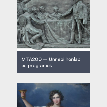
MTA200 – Ünnepi honlap
és programok