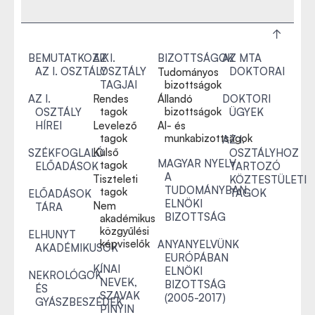
BEMUTATKOZIK
AZ I.
BIZOTTSÁGOK
AZ MTA
AZ I. OSZTÁLY
OSZTÁLY
DOKTORAI
Tudományos
TAGJAI
bizottságok
AZ I.
Rendes
Állandó
DOKTORI
tagok
bizottságok
OSZTÁLY
ÜGYEK
HÍREI
Levelező
Al- és
tagok
munkabizottságok
AZ I.
Külső
SZÉKFOGLALÓ
OSZTÁLYHOZ
MAGYAR NYELV
tagok
ELŐADÁSOK
TARTOZÓ
A
Tiszteleti
KÖZTESTÜLETI
TUDOMÁNYBAN
tagok
TAGOK
ELŐADÁSOK
ELNÖKI
Nem
TÁRA
BIZOTTSÁG
akadémikus
közgyűlési
ELHUNYT
képviselők
ANYANYELVÜNK
AKADÉMIKUSOK
EURÓPÁBAN
KÍNAI
ELNÖKI
NEKROLÓGOK
NEVEK,
BIZOTTSÁG
ÉS
SZAVAK
(2005-2017)
GYÁSZBESZÉDEK
PINYIN