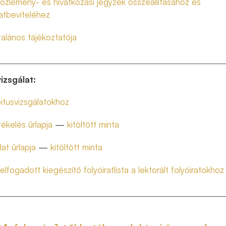
özlemény- és hivatkozási jegyzék összeállításához és
atbeviteléhez
talános tájékoztatója
izsgálat:
itusvizsgálatokhoz
tékelés űrlapja
—
kitöltött minta
lat űrlapja
—
kitöltött minta
 elfogadott kiegészítő folyóiratlista a lektorált folyóiratokhoz