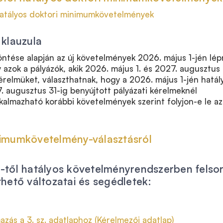
 hatályos doktori minimumkövetelmények
 klauzula
ntése alapján az új követelmények 2026. május 1-jén lé
 azok a pályázók, akik 2026. május 1. és 2027. augusztus 
kérelmüket, választhatnak, hogy a 2026. május 1-jén hatál
7. augusztus 31-ig benyújtott pályázati kérelmeknél
almazható korábbi követelmények szerint folyjon-e le az
nimumkövetelmény-választásról
-től hatályos követelményrendszerben felsor
thető változatai és segédletek:
mazás a 3. sz. adatlaphoz (Kérelmezői adatlap)