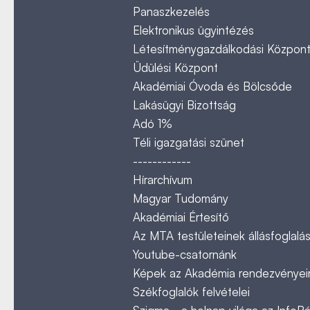
Panaszkezelés
Elektronikus ügyintézés
Létesítménygazdálkodási Közpon
Üdülési Központ
Akadémiai Óvoda és Bölcsőde
Lakásügyi Bizottság
Adó 1%
Téli igazgatási szünet
------------
Hírarchívum
Magyar Tudomány
Akadémiai Értesítő
Az MTA testületeinek állásfoglalás
Youtube-csatornánk
Képek az Akadémia rendezvényeir
Székfoglalók felvételei