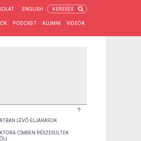
SOLAT
ENGLISH
KERESÉS
TOK
PODCAST
ALUMNI
VIDEÓK
ATBAN LÉVŐ ELJÁRÁSOK
KTORA CÍMBEN RÉSZESÜLTEK
TŐL)