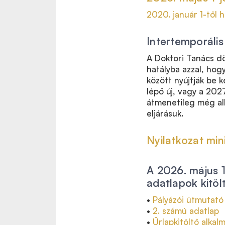
2020. január 1-től
Intertemporális
A Doktori Tanács dö
hatályba azzal, hogy
között nyújtják be 
lépő új, vagy a 202
átmenetileg még alk
eljárásuk.
Nyilatkozat mi
A 2026. május 1
adatlapok kitöl
•
Pályázói útmutató
•
2. számú adatlap
•
Űrlapkitöltő alkal