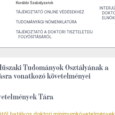
Korábbi Szabályzatok
INTERJ
TÁJÉKOZTATÓ ONLINE VÉDÉSEKHEZ
DOKTO
ELNÖK
TUDOMÁNYÁGI NÓMENKLATÚRA
TÁJÉKOZTATÓ A DOKTORI TISZTELETDÍJ
FOLYÓSÍTÁSÁRÓL
Műszaki Tudományok Osztályának a
rásra vonatkozó követelményei
etelmények Tára
jétől hatályos doktori minimumkövetelmények