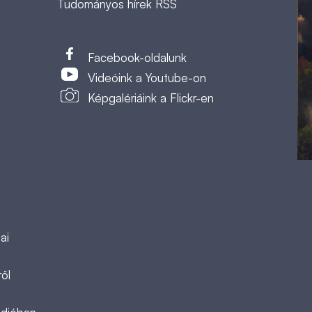
Tudományos hírek RSS
t
Facebook-oldalunk
Videóink a Youtube-on
Képgalériáink a Flickr-en
ai
ől