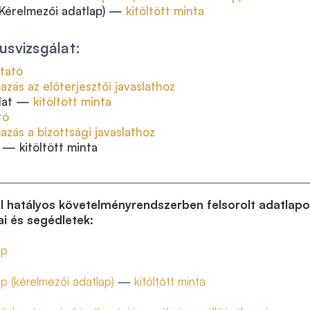
 (Kérelmezői adatlap) —
kitöltött minta
usvizsgálat:
utató
mazás az előterjesztői javaslathoz
aslat —
kitöltött minta
tó
mazás a bizottsági javaslathoz
t — kitöltött minta
ől hatályos követelményrendszerben felsorolt adatlap
ai és segédletek:
ap
p (kérelmezői adatlap)
—
kitöltött minta