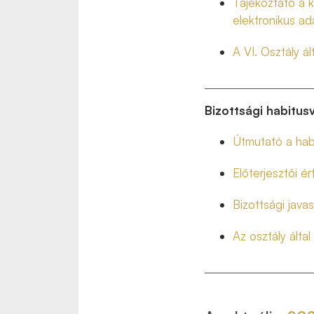
Tájékoztató a k
elektronikus ad
A VI. Osztály ál
Bizottsági habitusv
Útmutató a hab
Előterjesztői ér
Bizottsági javas
Az osztály által