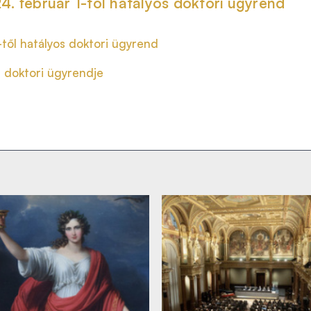
4. február 1-től hatályos doktori ügyrend
től hatályos doktori ügyrend
bi doktori ügyrendje