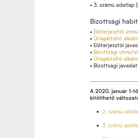
• 3. számú adatlap
Bizottsági habit
•
Előterjesztői útm
•
Űrlapkitöltő alkal
• Előterjesztői jav
•
Bizottsági útmuta
•
Űrlapkitöltő alkal
• Bizottsági javasla
A 2020. január 1-t
kitölthető változat
2. számú adatl
3. számú adatla