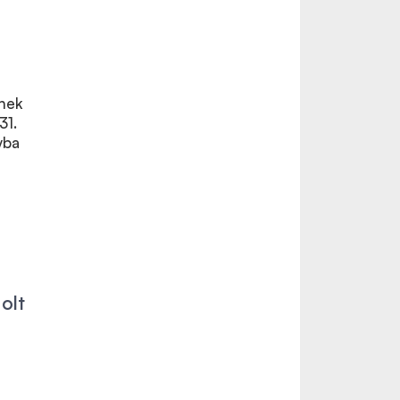
pnek
31.
yba
olt