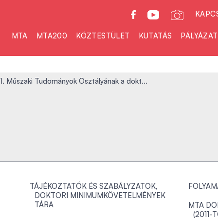
KAPC
MTA
MTA200
KÖZTESTÜLET
KUTATÁS
PÁLYÁZA
. Műszaki Tudományok Osztályának a dokt...
TÁJÉKOZTATÓK ÉS SZABÁLYZATOK,
FOLYAM
DOKTORI MINIMUMKÖVETELMÉNYEK
TÁRA
MTA DO
(2011-