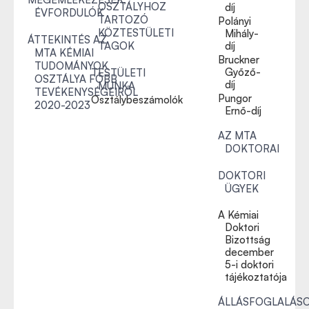
OSZTÁLYHOZ
díj
ÉVFORDULÓK
TARTOZÓ
Polányi
KÖZTESTÜLETI
Mihály-
ÁTTEKINTÉS AZ
TAGOK
díj
MTA KÉMIAI
Bruckner
TUDOMÁNYOK
Győző-
TESTÜLETI
OSZTÁLYA FŐBB
díj
MUNKA
TEVÉKENYSÉGEIRŐL
Pungor
Osztálybeszámolók
2020-2023
Ernő-díj
AZ MTA
DOKTORAI
DOKTORI
ÜGYEK
A Kémiai
Doktori
Bizottság
december
5-i doktori
tájékoztatója
ÁLLÁSFOGLALÁS