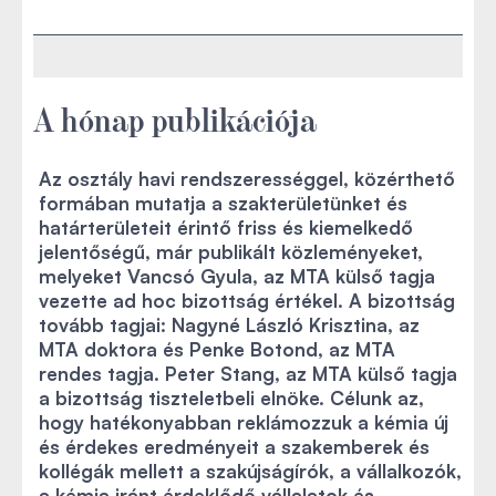
A hónap publikációja
Az osztály havi rendszerességgel, közérthető
formában mutatja a szakterületünket és
határterületeit érintő friss és kiemelkedő
jelentőségű, már publikált közleményeket,
melyeket Vancsó Gyula, az MTA külső tagja
vezette ad hoc bizottság értékel. A bizottság
tovább tagjai: Nagyné László Krisztina, az
MTA doktora és Penke Botond, az MTA
rendes tagja. Peter Stang, az MTA külső tagja
a bizottság tiszteletbeli elnöke. Célunk az,
hogy hatékonyabban reklámozzuk a kémia új
és érdekes eredményeit a szakemberek és
kollégák mellett a szakújságírók, a vállalkozók,
a kémia iránt érdeklődő vállalatok és