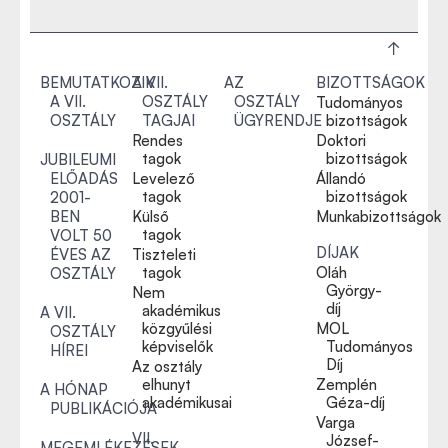
BEMUTATKOZIK
A VII.
AZ
BIZOTTSÁGOK
A VII.
OSZTÁLY
OSZTÁLY
Tudományos
OSZTÁLY
TAGJAI
ÜGYRENDJE
bizottságok
Rendes
Doktori
tagok
bizottságok
JUBILEUMI
ELŐADÁS
Levelező
Állandó
tagok
bizottságok
2001-
BEN
Külső
Munkabizottságok
tagok
VOLT 50
DÍJAK
ÉVES AZ
Tiszteleti
tagok
Oláh
OSZTÁLY
György-
Nem
díj
akadémikus
A VII.
közgyűlési
MOL
OSZTÁLY
képviselők
Tudományos
HÍREI
Díj
Az osztály
elhunyt
Zemplén
A HÓNAP
akadémikusai
Géza-díj
PUBLIKÁCIÓJA
Varga
VII.
József-
MEGEMLÉKEZÉSEK,