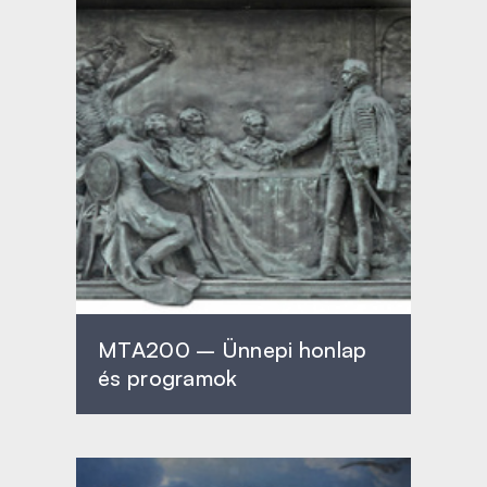
MTA200 – Ünnepi honlap
és programok